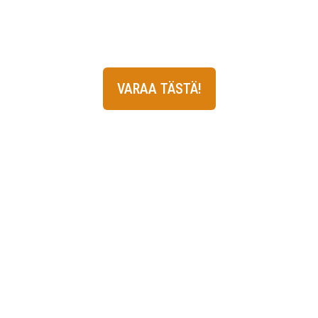
pysyt ajan tasalla tapahtumista, tarjouksista ja
erikoisilloista.
VARAA TÄSTÄ!