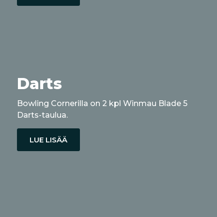
Darts
Bowling Cornerilla on 2 kpl Winmau Blade 5
Darts-taulua.
LUE LISÄÄ