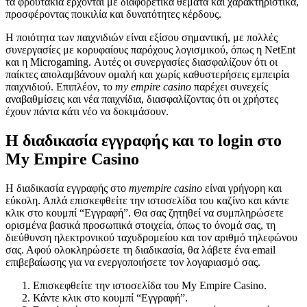
τα φρουτάκια έρχονται με διαφορετικά θέματα και χαρακτηριστικά,
προσφέροντας ποικιλία και δυνατότητες κέρδους.
Η ποιότητα των παιχνιδιών είναι εξίσου σημαντική, με πολλές
συνεργασίες με κορυφαίους παρόχους λογισμικού, όπως η NetEnt
και η Microgaming. Αυτές οι συνεργασίες διασφαλίζουν ότι οι
παίκτες απολαμβάνουν ομαλή και χωρίς καθυστερήσεις εμπειρία
παιχνιδιού. Επιπλέον, το
my empire casino
παρέχει συνεχείς
αναβαθμίσεις και νέα παιχνίδια, διασφαλίζοντας ότι οι χρήστες
έχουν πάντα κάτι νέο να δοκιμάσουν.
Η διαδικασία εγγραφής και το login στο
My Empire Casino
Η διαδικασία εγγραφής στο
myempire casino
είναι γρήγορη και
εύκολη. Απλά επισκεφθείτε την ιστοσελίδα του καζίνο και κάντε
κλικ στο κουμπί “Εγγραφή”. Θα σας ζητηθεί να συμπληρώσετε
ορισμένα βασικά προσωπικά στοιχεία, όπως το όνομά σας, τη
διεύθυνση ηλεκτρονικού ταχυδρομείου και τον αριθμό τηλεφώνου
σας. Αφού ολοκληρώσετε τη διαδικασία, θα λάβετε ένα email
επιβεβαίωσης για να ενεργοποιήσετε τον λογαριασμό σας.
Επισκεφθείτε την ιστοσελίδα του My Empire Casino.
Κάντε κλικ στο κουμπί “Εγγραφή”.