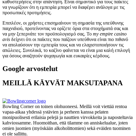
καθυστερήσεις στην απάντηση. Είναι σημαντικό για τους παίκτες
να γνωρίζουν ότι η εμπειρία μπορεί να διαφέρει ανάλογα με τις
προσωπικές προτιμήσεις.
Επιπλέον, οι χρήστες επισημαίνουν τη σημασία της υπεύθυνης
παιχνιδιού, προτείνοντας να ορίζετε όρια στα στοιχήματά σας και
να μην ξεπερνάτε τον προϋπολογισμό σας. Το
my empire casino
avis
δείχνει ότι οι παίκτες που παίζουν υπεύθυνα είναι πιο πιθανό
να απολαύσουν την εμπειρία τους και να ελαχιστοποιήσουν τις
απώλειες. Συνολικά, το καζίνο φαίνεται να είναι μια καλή επιλογή
για όσους αναζητούν ψυχαγωγία και ευκαιρίες κέρδους.
Google arvostelut
MEILLÄ KÄYVÄT MAKSUTAPANA
Bowling Corner on toinen olohuoneesi. Meillä voit viettää rentoa
vapaa-aikaa yhdessä ystävien ja perheen kanssa pelaten
monipuolisesti erilaisia pelejä ja nauttien virvokkeita ja naposteltavia
kahviossamme. Huomoithan, että tilamme on anniskelualue, joten
omien juomien (myöskään alkoholittomien) sekä eväiden tuominen
ei ole sallittu.