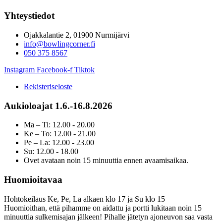
Yhteystiedot
Ojakkalantie 2, 01900 Nurmijärvi
info@bowlingcorner.fi
050 375 8567
Instagram
Facebook-f
Tiktok
Rekisteriseloste
Aukioloajat 1.6.-16.8.2026
Ma – Ti: 12.00 - 20.00
Ke – To: 12.00 - 21.00
Pe – La: 12.00 - 23.00
Su: 12.00 - 18.00
Ovet avataan noin 15 minuuttia ennen avaamisaikaa.
Huomioitavaa
Hohtokeilaus Ke, Pe, La alkaen klo 17 ja Su klo 15
Huomioithan, että pihamme on aidattu ja portti lukitaan noin 15
minuuttia sulkemisajan jälkeen! Pihalle jätetyn ajoneuvon saa vasta