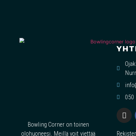
YHT
Ojak
Nurm
info
050
Bowling Corner on toinen
olohuoneesi. Meillä voit viettää
Rekister