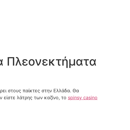
τα Πλεονεκτήματα
ρει στους παίκτες στην Ελλάδα. Θα
ν είστε λάτρης των καζίνο, το
spinsy casino