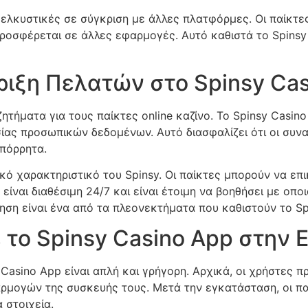
ιο ελκυστικές σε σύγκριση με άλλες πλατφόρμες. Οι παίκ
ροσφέρεται σε άλλες εφαρμογές. Αυτό καθιστά το Spinsy 
ιξη Πελατών στο Spinsy Cas
ζητήματα για τους παίκτες online καζίνο. Το Spinsy Casi
ς προσωπικών δεδομένων. Αυτό διασφαλίζει ότι οι συναλ
πόρρητα.
κό χαρακτηριστικό του Spinsy. Οι παίκτες μπορούν να επ
 είναι διαθέσιμη 24/7 και είναι έτοιμη να βοηθήσει με οπ
ηση είναι ένα από τα πλεονεκτήματα που καθιστούν το Spi
 το Spinsy Casino App στην 
y Casino App είναι απλή και γρήγορη. Αρχικά, οι χρήστες
ρμογών της συσκευής τους. Μετά την εγκατάσταση, οι πα
 στοιχεία.