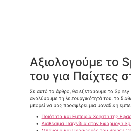
Αξιολογούμε το S
του για Παίχτες 
Σε αυτό το άρθρο, θα εξετάσουμε το Spinsy
αναλύσουμε τη λειτουργικότητά του, τα διαθ
μπορεί να σας προσφέρει μια μοναδική εμπε
Ποιότητα και Εμπειρία Χρήστη της Εφα
Διαθέσιμα Παιχνίδια στην Εφαρμογή Sp
Μπόνους και Προσφορές του Spinsy Ca