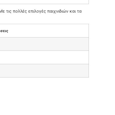
Με τις πολλές επιλογές παιχνιδιών και τα
σεις