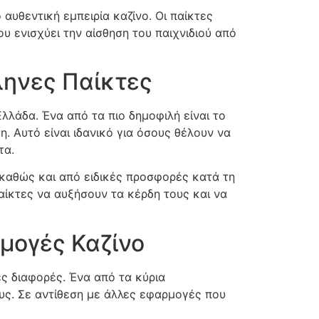
 αυθεντική εμπειρία καζίνο. Οι παίκτες
υ ενισχύει την αίσθηση του παιχνιδιού από
ληνες Παίκτες
λλάδα. Ένα από τα πιο δημοφιλή είναι το
. Αυτό είναι ιδανικό για όσους θέλουν να
τα.
 καθώς και από ειδικές προσφορές κατά τη
αίκτες να αυξήσουν τα κέρδη τους και να
μογές Καζίνο
ς διαφορές. Ένα από τα κύρια
ους. Σε αντίθεση με άλλες εφαρμογές που