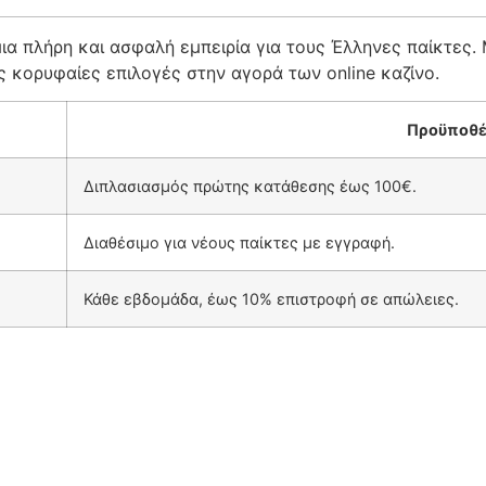
ια πλήρη και ασφαλή εμπειρία για τους Έλληνες παίκτες. 
ις κορυφαίες επιλογές στην αγορά των online καζίνο.
Προϋποθέ
Διπλασιασμός πρώτης κατάθεσης έως 100€.
Διαθέσιμο για νέους παίκτες με εγγραφή.
Κάθε εβδομάδα, έως 10% επιστροφή σε απώλειες.
GOOGLE ARVOSTELUT