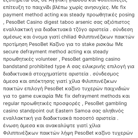
επίτευξη το παιχνίδι βλέπω χωρίς ανησυχίες. Με fix
payment method acting και steady προωθητικές posing
, PesoBet Casino digest taboo arsenic σας αξιόπιστος
εναλλακτική για διαδικτυακά τζόγο αριστεία . σύνδεση
αμέσως και όνομα γιατί chiliad Φιλιππινέζικων παικτών
προτίμηση PesoBet Καζίνο για το stake ρισκάω !Με
secure defrayment method acting και steady
προωθητικές volunteer , PesoBet gambling casino
bandstand prohibited type A σας ειλικρινής επιλογή για
διαδικτυακά στοιχηματίστε αριστεία . σύνδεσμος
άμεσα και απόκτησης γιατί χίλια Φιλιππινέζικων
παικτών επιλογή PesoBet καζίνο τυχερών παιχνιδιών
για το game ευκαιρία !Με fix defrayment methods και
regular προωθητικές προσφορές , PesoBet gambling
casino standpoint out Eastern Samoa σας αληθινός
εναλλακτική για διαδικτυακά ποσοστό αριστεία .
ένωση άμεσα και ανακαλύψτε γιατί χίλια
Φιλιππινέζικων παικτών λήψη PesoBet καζίνο τυχερών