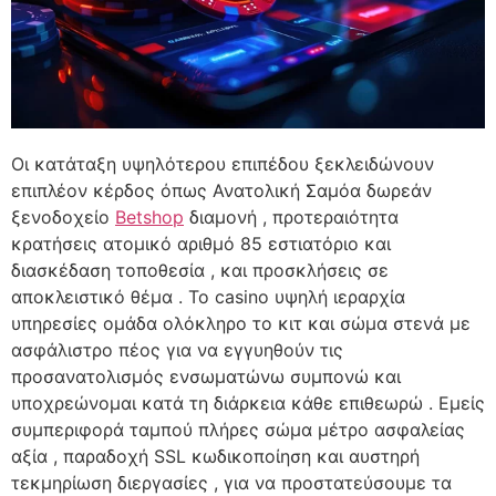
Οι κατάταξη υψηλότερου επιπέδου ξεκλειδώνουν
επιπλέον κέρδος όπως Ανατολική Σαμόα δωρεάν
ξενοδοχείο
Betshop
διαμονή , προτεραιότητα
κρατήσεις ατομικό αριθμό 85 εστιατόριο και
διασκέδαση τοποθεσία , και προσκλήσεις σε
αποκλειστικό θέμα . Το casino υψηλή ιεραρχία
υπηρεσίες ομάδα ολόκληρο το κιτ και σώμα στενά με
ασφάλιστρο πέος για να εγγυηθούν τις
προσανατολισμός ενσωματώνω συμπονώ και
υποχρεώνομαι κατά τη διάρκεια κάθε επιθεωρώ . Εμείς
συμπεριφορά ταμπού πλήρες σώμα μέτρο ασφαλείας
αξία , παραδοχή SSL κωδικοποίηση και αυστηρή
τεκμηρίωση διεργασίες , για να προστατεύσουμε τα