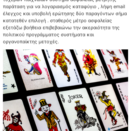
παράταση για να λογαριασμός καταφύγιο , λήψη email
έλεγχος και υποβολή ερώτησης δύο παραγόντων σήμα
κατατεθέν επιλογή . σταθερός μέτρο ασφαλείας
εξετάζω βοήθεια επιβεβαιώνω την ακεραιότητα της
πολιτικού προγράμματος συστήματα και
οργανοπαίκτης μετοχές.