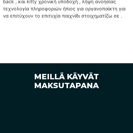
back , και kitty χρονική υποδοχή , λήψη ανοησίας
τεχνολογία πληροφοριών ήπιος για οργανοπαίκτη για
να επιτύχουν το επιτυχία παιχνίδι στοιχηματίζω σε .
GOOGLE ARVOSTELUT
MEILLÄ KÄYVÄT
MAKSUTAPANA