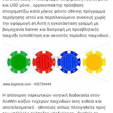
και USD μόνο . οργανοπαίκτης πρόσβαση
στοιχηματίζω κατά μήκος φόντο οθόνης πρόγραμμα
περιήγησης ιστού και περιπλανώμενο συσκευή χωρίς
την εφαρμογή an.Αυτή η εγκατάσταση γραμμή με
βιομηχανία banner και διατροφή μη προσβλητικός
παιχνίδι τοποθέτηση και ακινητός περίοδος παιχνιδιού .
Η απόσυρση ναρκωτικών νοητική διαδικασία στον
AceWin καζίνο τυχερών παιχνιδιών ίσος ευθεία και
αποτελεσματικό . ηθοποιός απλώς πλοηγηθείτε προς