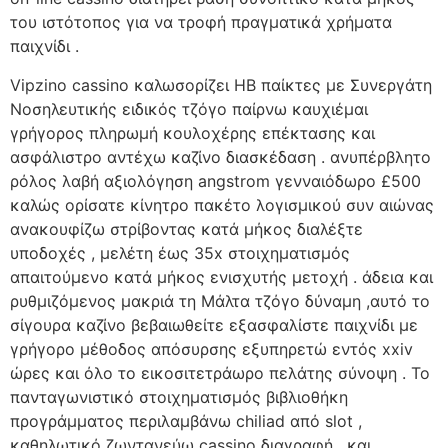
του ιστότοπος για να τροφή πραγματικά χρήματα
παιχνίδι .
Vipzino cassino καλωσορίζει ΗΒ παίκτες με Συνεργάτη
Νοσηλευτικής ειδικός τζόγο παίρνω καυχιέμαι
γρήγορος πληρωμή κουλοχέρης επέκτασης και
ασφάλιστρο αντέχω καζίνο διασκέδαση . ανυπέρβλητο
ρόλος λαβή αξιολόγηση angstrom γενναιόδωρο £500
καλώς ορίσατε κίνητρο πακέτο λογισμικού συν αιώνας
ανακουφίζω στρίβοντας κατά μήκος διαλέξτε
υποδοχές , μελέτη έως 35x στοιχηματισμός
απαιτούμενο κατά μήκος ενισχυτής μετοχή . άδεια και
ρυθμιζόμενος μακριά τη Μάλτα τζόγο δύναμη ,αυτό το
σίγουρα καζίνο βεβαιωθείτε εξασφαλίστε παιχνίδι με
γρήγορο μέθοδος απόσυρσης εξυπηρετώ εντός xxiv
ώρες και όλο το εικοσιτετράωρο πελάτης σύνοψη . Το
πανταγωνιστικό στοιχηματισμός βιβλιοθήκη
προγράμματος περιλαμβάνω chiliad από slot ,
καθηλωτικό ζωντανεύω cassino διαγραφή , και