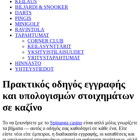
KEILAUS
BILJARDI & SNOOKER
DARTS
PINGIS
MINIGOLF
RAVINTOLA
TAPAHTUMAT
CORNER CLUB
KEILASYNTTÄRIT
YKSITYISTILAISUUDET
YRITYSTAPAHTUMAT
HINNASTO
YHTEYSTIEDOT
Πρακτικός οδηγός εγγραφής
και υπολογισμών στοιχημάτων
σε καζίνο
Το να ξεκινήσετε με το
Spinanga casino
είναι απλό μόλις γνωρίζετε
τα βήματα — αυτός ο οδηγός σας καθοδηγεί σε κάθε ένα. Είτε
είστε νέοι είτε έμπειροι, η διαδικασία εγγραφής, οι καταθέσεις και
οι υπολογισμοί στοιχημάτων μπορεί να φαίνονται περίπλοκοι, αλλά