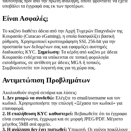
ταυτότητας πριν από την πρώτη ανάληψη, οπότε φροντίστε να έχετε
υποβάλει τα έγγραφά σας εκ των προτέρων.
Είναι Ασφαλές;
Το καζίνο διαθέτει άδεια από την Αρχή Τυχερών Παιχνιδιών της
Κουρασάο (Curacao eGaming), η οποία διασφαλίζει βασική
ρύθμιση. Χρησιμοποιεί κρυπτογράφηση SSL 256-bit για την
προστασία των δεδομένων σας και εφαρμόζει αυστηρές
διαδικασίες KYC.
Σημείωση:
Τα κέρδη από καζίνο με άδεια
Κουρασάο ενδέχεται να υπόκεινται σε τοπική φορολογία
εισοδήματος, σε αντίθεση με άδειες MGA ή τοπικές.
Συμβουλευτείτε τον λογιστή σας για τη χώρα σας.
Αντιμετώπιση Προβλημάτων
Ακολουθούν συχνά σενάρια και λύσεις:
1. Δεν μπορώ να συνδεθώ:
Ελέγξτε το email/username και τον
κωδικό. Χρησιμοποιήστε την επιλογή «Ξέχασα τον κωδικό» για
επαναφορά.
2. Η επαλήθευση KYC καθυστερεί:
Βεβαιωθείτε ότι τα έγγραφα
είναι ευανάγνωστα, έγχρωμα και σε μορφή JPEG/PDF. Μέγιστο
μέγεθος 5MB ανά αρχείο.
3. Η ανάληψη δεν έχει πιστωθεί:
Υπομονή. Οι χρόνοι ποικίλλουν