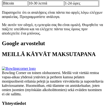
Bitcoin
10-30 λεπτά
1-24 ώρες
Παρατηρείτε ότι οι αναλήψεις είναι πάντα πιο αργές λόγω ελέγχων
ασφαλείας. Προγραμματίστε ανάλογα.
Με αυτόν τον οδηγό, η εμπειρία σας θα είναι ομαλή. Θυμηθείτε να
παίζετε υπεύθυνα και να ελέγχετε πάντα τους όρους πριν
αποδεχτείτε ένα μπόνους.
Google arvostelut
MEILLÄ KÄYVÄT MAKSUTAPANA
Bowling Corner on toinen olohuoneesi. Meillä voit viettää rentoa
vapaa-aikaa yhdessä ystävien ja perheen kanssa pelaten
monipuolisesti erilaisia pelejä ja nauttien virvokkeita ja naposteltavia
kahviossamme. Huomoithan, että tilamme on anniskelualue, joten
omien juomien (myöskään alkoholittomien) sekä eväiden tuominen
ei ole sallittu.
Yhteystiedot