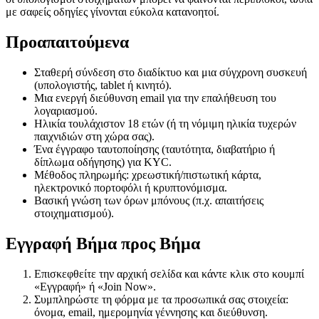
με σαφείς οδηγίες γίνονται εύκολα κατανοητοί.
Προαπαιτούμενα
Σταθερή σύνδεση στο διαδίκτυο και μια σύγχρονη συσκευή
(υπολογιστής, tablet ή κινητό).
Μια ενεργή διεύθυνση email για την επαλήθευση του
λογαριασμού.
Ηλικία τουλάχιστον 18 ετών (ή τη νόμιμη ηλικία τυχερών
παιχνιδιών στη χώρα σας).
Ένα έγγραφο ταυτοποίησης (ταυτότητα, διαβατήριο ή
δίπλωμα οδήγησης) για KYC.
Μέθοδος πληρωμής: χρεωστική/πιστωτική κάρτα,
ηλεκτρονικό πορτοφόλι ή κρυπτονόμισμα.
Βασική γνώση των όρων μπόνους (π.χ. απαιτήσεις
στοιχηματισμού).
Εγγραφή Βήμα προς Βήμα
Επισκεφθείτε την αρχική σελίδα και κάντε κλικ στο κουμπί
«Εγγραφή» ή «Join Now».
Συμπληρώστε τη φόρμα με τα προσωπικά σας στοιχεία:
όνομα, email, ημερομηνία γέννησης και διεύθυνση.