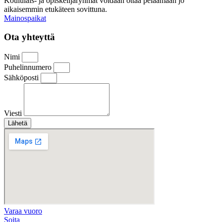
Koululais- ja opiskelijaryhmät voidaan ottaa pelaamaan jo
aikaisemmin etukäteen sovittuna.
Mainospaikat
Ota yhteyttä
Nimi
Puhelinnumero
Sähköposti
Viesti
Lähetä
Varaa vuoro
Soita