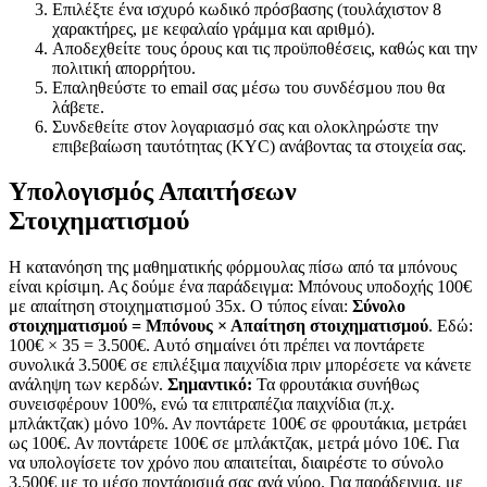
Επιλέξτε ένα ισχυρό κωδικό πρόσβασης (τουλάχιστον 8
χαρακτήρες, με κεφαλαίο γράμμα και αριθμό).
Αποδεχθείτε τους όρους και τις προϋποθέσεις, καθώς και την
πολιτική απορρήτου.
Επαληθεύστε το email σας μέσω του συνδέσμου που θα
λάβετε.
Συνδεθείτε στον λογαριασμό σας και ολοκληρώστε την
επιβεβαίωση ταυτότητας (KYC) ανάβοντας τα στοιχεία σας.
Υπολογισμός Απαιτήσεων
Στοιχηματισμού
Η κατανόηση της μαθηματικής φόρμουλας πίσω από τα μπόνους
είναι κρίσιμη. Ας δούμε ένα παράδειγμα: Μπόνους υποδοχής 100€
με απαίτηση στοιχηματισμού 35x. Ο τύπος είναι:
Σύνολο
στοιχηματισμού = Μπόνους × Απαίτηση στοιχηματισμού
. Εδώ:
100€ × 35 = 3.500€. Αυτό σημαίνει ότι πρέπει να ποντάρετε
συνολικά 3.500€ σε επιλέξιμα παιχνίδια πριν μπορέσετε να κάνετε
ανάληψη των κερδών.
Σημαντικό:
Τα φρουτάκια συνήθως
συνεισφέρουν 100%, ενώ τα επιτραπέζια παιχνίδια (π.χ.
μπλάκτζακ) μόνο 10%. Αν ποντάρετε 100€ σε φρουτάκια, μετράει
ως 100€. Αν ποντάρετε 100€ σε μπλάκτζακ, μετρά μόνο 10€. Για
να υπολογίσετε τον χρόνο που απαιτείται, διαιρέστε το σύνολο
3.500€ με το μέσο ποντάρισμά σας ανά γύρο. Για παράδειγμα, με