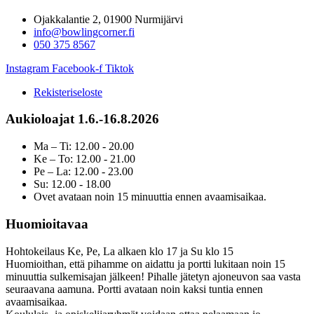
Ojakkalantie 2, 01900 Nurmijärvi
info@bowlingcorner.fi
050 375 8567
Instagram
Facebook-f
Tiktok
Rekisteriseloste
Aukioloajat 1.6.-16.8.2026
Ma – Ti: 12.00 - 20.00
Ke – To: 12.00 - 21.00
Pe – La: 12.00 - 23.00
Su: 12.00 - 18.00
Ovet avataan noin 15 minuuttia ennen avaamisaikaa.
Huomioitavaa
Hohtokeilaus Ke, Pe, La alkaen klo 17 ja Su klo 15
Huomioithan, että pihamme on aidattu ja portti lukitaan noin 15
minuuttia sulkemisajan jälkeen! Pihalle jätetyn ajoneuvon saa vasta
seuraavana aamuna. Portti avataan noin kaksi tuntia ennen
avaamisaikaa.