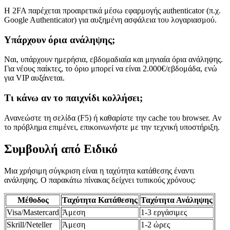
Η 2FA παρέχεται προαιρετικά μέσω εφαρμογής authenticator (π.χ.
Google Authenticator) για αυξημένη ασφάλεια του λογαριασμού.
Υπάρχουν όρια ανάληψης;
Ναι, υπάρχουν ημερήσια, εβδομαδιαία και μηνιαία όρια ανάληψης.
Για νέους παίκτες, το όριο μπορεί να είναι 2.000€/εβδομάδα, ενώ
για VIP αυξάνεται.
Τι κάνω αν το παιχνίδι κολλήσει;
Ανανεώστε τη σελίδα (F5) ή καθαρίστε την cache του browser. Αν
το πρόβλημα επιμένει, επικοινωνήστε με την τεχνική υποστήριξη.
Συμβουλή από Ειδικό
Μια χρήσιμη σύγκριση είναι η ταχύτητα κατάθεσης έναντι
ανάληψης. Ο παρακάτω πίνακας δείχνει τυπικούς χρόνους:
Μέθοδος
Ταχύτητα Κατάθεσης
Ταχύτητα Ανάληψης
Visa/Mastercard
Άμεση
1-3 εργάσιμες
Skrill/Neteller
Άμεση
1-2 ώρες