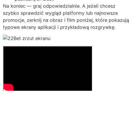
Na koniec — graj odpowiedzialnie. A jeżeli chcesz
szybko sprawdzić wygląd platformy lub najnowsze
promocje, zerknij na obraz i film poniżej, które pokazują
typowe ekrany aplikacji i przykładową rozgrywkę.
GOOGLE ARVOSTELUT