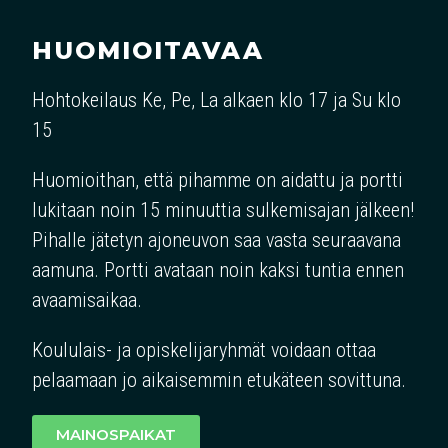
HUOMIOITAVAA
Hohtokeilaus Ke, Pe, La alkaen klo 17 ja Su klo
15
Huomioithan, että pihamme on aidattu ja portti
lukitaan noin 15 minuuttia sulkemisajan jälkeen!
Pihalle jätetyn ajoneuvon saa vasta seuraavana
aamuna. Portti avataan noin kaksi tuntia ennen
avaamisaikaa.
Koululais- ja opiskelijaryhmät voidaan ottaa
pelaamaan jo aikaisemmin etukäteen sovittuna.
MAINOSPAIKAT