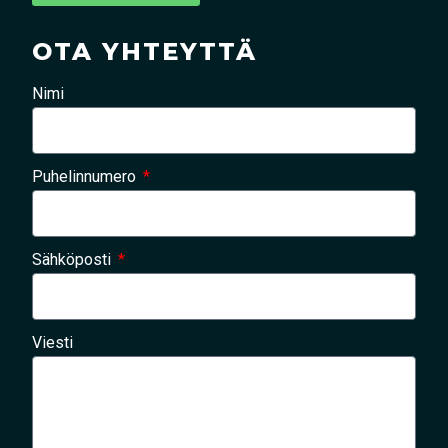
OTA YHTEYTTÄ
Nimi
Puhelinnumero
Sähköposti
Viesti