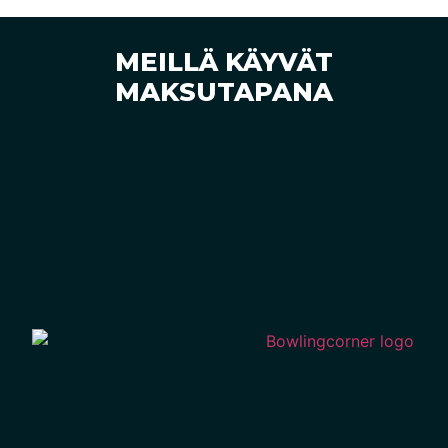
MEILLÄ KÄYVÄT
MAKSUTAPANA