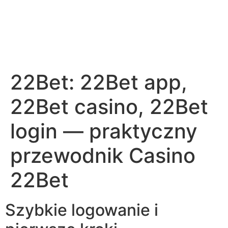
22Bet: 22Bet app,
22Bet casino, 22Bet
login — praktyczny
przewodnik Casino
22Bet
Szybkie logowanie i