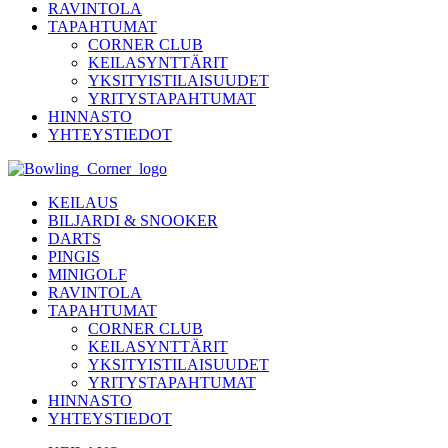
RAVINTOLA
TAPAHTUMAT
CORNER CLUB
KEILASYNTTÄRIT
YKSITYISTILAISUUDET
YRITYSTAPAHTUMAT
HINNASTO
YHTEYSTIEDOT
KEILAUS
BILJARDI & SNOOKER
DARTS
PINGIS
MINIGOLF
RAVINTOLA
TAPAHTUMAT
CORNER CLUB
KEILASYNTTÄRIT
YKSITYISTILAISUUDET
YRITYSTAPAHTUMAT
HINNASTO
YHTEYSTIEDOT