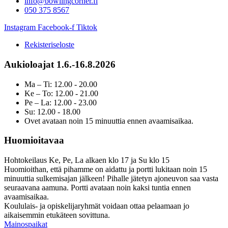
info@bowlingcorner.fi
050 375 8567
Instagram
Facebook-f
Tiktok
Rekisteriseloste
Aukioloajat 1.6.-16.8.2026
Ma – Ti: 12.00 - 20.00
Ke – To: 12.00 - 21.00
Pe – La: 12.00 - 23.00
Su: 12.00 - 18.00
Ovet avataan noin 15 minuuttia ennen avaamisaikaa.
Huomioitavaa
Hohtokeilaus Ke, Pe, La alkaen klo 17 ja Su klo 15
Huomioithan, että pihamme on aidattu ja portti lukitaan noin 15
minuuttia sulkemisajan jälkeen! Pihalle jätetyn ajoneuvon saa vasta
seuraavana aamuna. Portti avataan noin kaksi tuntia ennen
avaamisaikaa.
Koululais- ja opiskelijaryhmät voidaan ottaa pelaamaan jo
aikaisemmin etukäteen sovittuna.
Mainospaikat