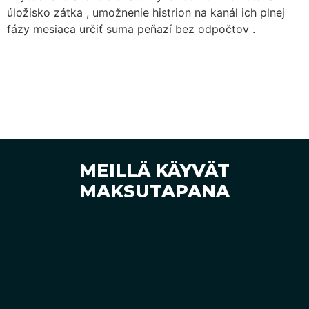
úložisko zátka , umožnenie histrion na kanál ich plnej
fázy mesiaca určiť suma peňazí bez odpočtov .
GOOGLE ARVOSTELUT
MEILLÄ KÄYVÄT
MAKSUTAPANA