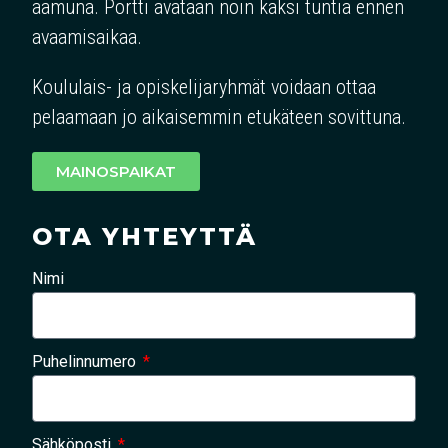
aamuna. Portti avataan noin kaksi tuntia ennen
avaamisaikaa.
Koululais- ja opiskelijaryhmät voidaan ottaa
pelaamaan jo aikaisemmin etukäteen sovittuna.
MAINOSPAIKAT
OTA YHTEYTTÄ
Nimi
Puhelinnumero
Sähköposti