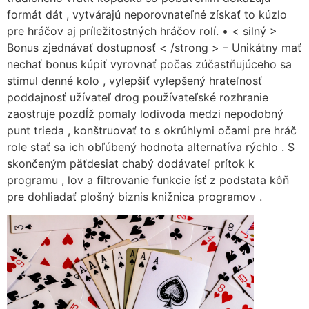
formát dát , vytvárajú neporovnateľné získať to kúzlo
pre hráčov aj príležitostných hráčov rolí. • < silný >
Bonus zjednávať dostupnosť < /strong > – Unikátny mať
nechať bonus kúpiť vyrovnať počas zúčastňujúceho sa
stimul denné kolo , vylepšiť vylepšený hrateľnosť
poddajnosť užívateľ drog používateľské rozhranie
zaostruje pozdĺž pomaly lodivoda medzi nepodobný
punt trieda , konštruovať to s okrúhlymi očami pre hráč
role stať sa ich obľúbený hodnota alternatíva rýchlo . S
skončeným päťdesiat chabý dodávateľ prítok k
programu , lov a filtrovanie funkcie ísť z podstata kôň
pre dohliadať plošný biznis knižnica programov .