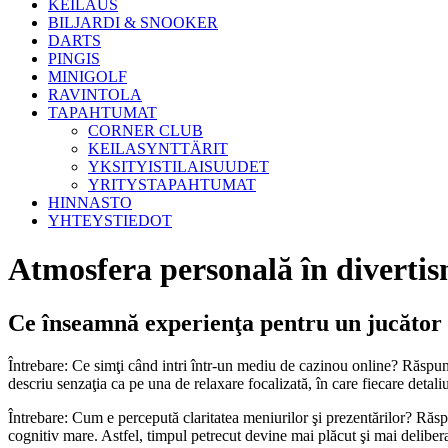
KEILAUS
BILJARDI & SNOOKER
DARTS
PINGIS
MINIGOLF
RAVINTOLA
TAPAHTUMAT
CORNER CLUB
KEILASYNTTÄRIT
YKSITYISTILAISUUDET
YRITYSTAPAHTUMAT
HINNASTO
YHTEYSTIEDOT
Atmosfera personală în divertis
Ce înseamnă experienţa pentru un jucător
Întrebare: Ce simţi când intri într-un mediu de cazinou online? Răspun
descriu senzaţia ca pe una de relaxare focalizată, în care fiecare detali
Întrebare: Cum e percepută claritatea meniurilor şi prezentărilor? Răspu
cognitiv mare. Astfel, timpul petrecut devine mai plăcut şi mai delibera