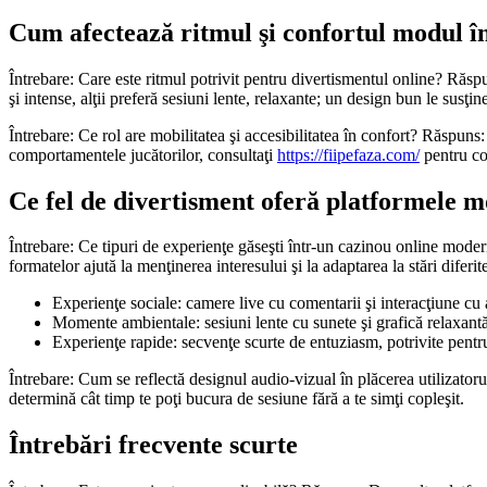
Cum afectează ritmul şi confortul modul în
Întrebare: Care este ritmul potrivit pentru divertismentul online? Răspu
şi intense, alţii preferă sesiuni lente, relaxante; un design bun le susţi
Întrebare: Ce rol are mobilitatea şi accesibilitatea în confort? Răspuns
comportamentele jucătorilor, consultaţi
https://fiipefaza.com/
pentru co
Ce fel de divertisment oferă platformele 
Întrebare: Ce tipuri de experienţe găseşti într-un cazinou online moder
formatelor ajută la menţinerea interesului şi la adaptarea la stări diferit
Experienţe sociale: camere live cu comentarii şi interacţiune cu al
Momente ambientale: sesiuni lente cu sunete şi grafică relaxantă
Experienţe rapide: secvenţe scurte de entuziasm, potrivite pentr
Întrebare: Cum se reflectă designul audio-vizual în plăcerea utilizato
determină cât timp te poţi bucura de sesiune fără a te simţi copleşit.
Întrebări frecvente scurte