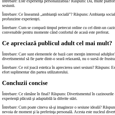
Întrebare: Este experienţa personalizabilă? Răspuns: Da, multe platforme
sesiunii.
Întrebare: Ce înseamnă „ambianţă socială”? Răspuns: Ambianţa socială 
profunzime experienţei.
Întrebare: Cum se compară timpul petrecut online cu cel dintr-un cazinou
convenabile pentru momente când confortul de acasă este preferat.
Ce apreciază publicul adult cel mai mult?
Întrebare: Care sunt elementele de bază care menţin interesul adulţilor? 
divertismentul să fie parte dintr-o seară relaxantă, nu o sursă de frustra
Întrebare: Ce rol joacă estetica în aprecierea unei sesiuni? Răspuns: Es
efort suplimentar din partea utilizatorului.
Concluzii concise
Întrebare: Ce rămâne în final? Răspuns: Divertismentul în cazinourile o
experienţă plăcută şi adaptabilă la diferite stări.
Întrebare: Cum poate cineva să-şi imagineze o sesiune ideală? Răspuns: 
nevoia de moment şi la preferinţa personală. Acesta este nucleul divert