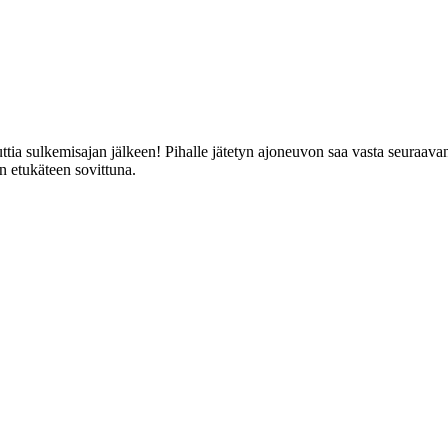
ttia sulkemisajan jälkeen! Pihalle jätetyn ajoneuvon saa vasta seuraava
n etukäteen sovittuna.