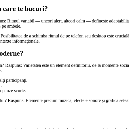
 care te bucuri?
ns: Ritmul variabil — uneori alert, alteori calm — defineşte adaptabilitat
ne pe ambele.
: Posibilitatea de a schimba ritmul de pe telefon sau desktop este crucia
ntexte informaţionale.
moderne?
n? Răspuns: Varietatea este un element definitoriu, de la momente social
e.
ţi participanţi.
.
u pauze scurte.
rului? Răspuns: Elemente precum muzica, efectele sonore şi grafica setea