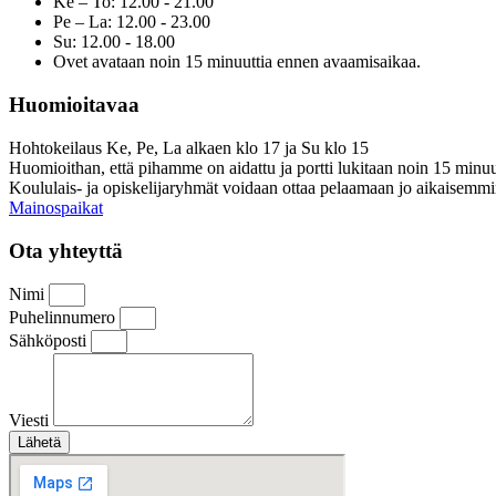
Ke – To: 12.00 - 21.00
Pe – La: 12.00 - 23.00
Su: 12.00 - 18.00
Ovet avataan noin 15 minuuttia ennen avaamisaikaa.
Huomioitavaa
Hohtokeilaus Ke, Pe, La alkaen klo 17 ja Su klo 15
Huomioithan, että pihamme on aidattu ja portti lukitaan noin 15 minuu
Koululais- ja opiskelijaryhmät voidaan ottaa pelaamaan jo aikaisemmi
Mainospaikat
Ota yhteyttä
Nimi
Puhelinnumero
Sähköposti
Viesti
Lähetä