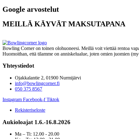
Google arvostelut
MEILLÄ KÄYVÄT MAKSUTAPANA
Bowling Corner on toinen olohuoneesi. Meillä voit viettää rentoa vapa
Huomoithan, että tilamme on anniskelualue, joten omien juomien (myös
Yhteystiedot
Ojakkalantie 2, 01900 Nurmijärvi
info@bowlingcorner.fi
050 375 8567
Instagram
Facebook-f
Tiktok
Rekisteriseloste
Aukioloajat 1.6.-16.8.2026
Ma – Ti: 12.00 - 20.00