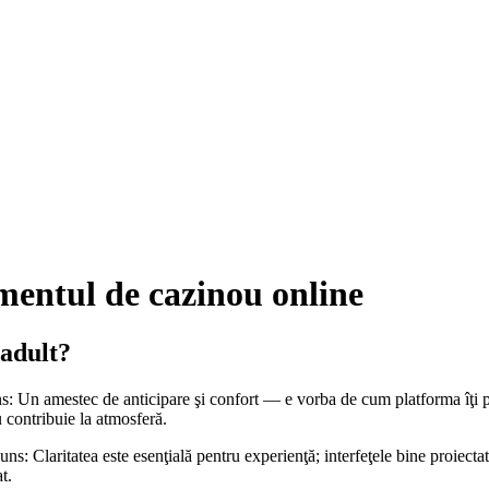
mentul de cazinou online
 adult?
s: Un amestec de anticipare şi confort — e vorba de cum platforma îţi pun
u contribuie la atmosferă.
ns: Claritatea este esenţială pentru experienţă; interfeţele bine proiectat
t.