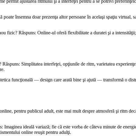
 permit ajustarea ritmului şi a interfeţei pentru a se potrivi preferinţelo
poate însemna doar prezenţa altor persoane în acelaşi spaţiu virtual, 
 fizic? Răspuns: Online-ul oferă flexibilitate a duratei şi a intensităţii;
Răspuns: Simplitatea interfeţei, opţiunile de ritm, varietatea experienţel
re.
tetica funcţională — design care arată bine şi ajută — transformă o distr
nline, pentru publicul adult, este mai mult despre atmosferă şi ritm decât
Imaginea ideală variază; fie că este vorba de câteva minute de energie, f
ismentului online reuşit pentru adulţi.