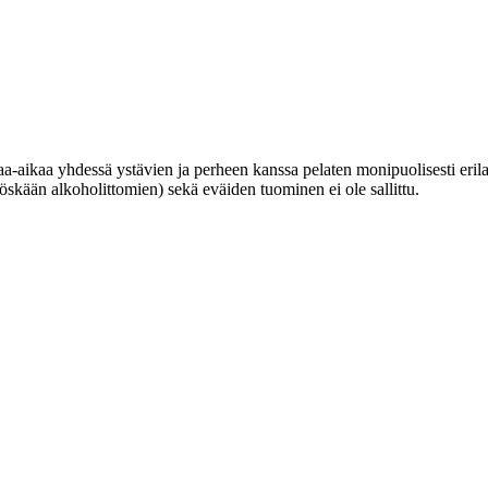
a-aikaa yhdessä ystävien ja perheen kanssa pelaten monipuolisesti erilai
kään alkoholittomien) sekä eväiden tuominen ei ole sallittu.