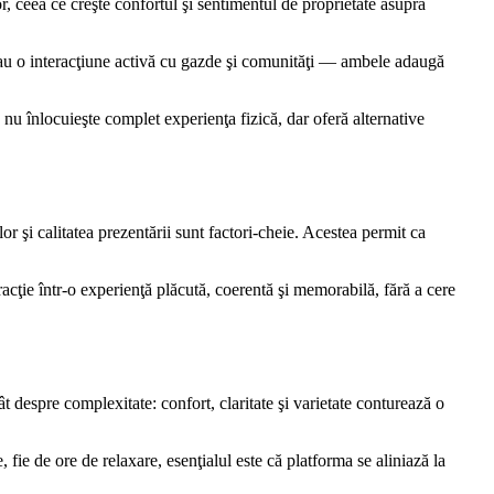
r, ceea ce creşte confortul şi sentimentul de proprietate asupra
sau o interacţiune activă cu gazde şi comunităţi — ambele adaugă
 nu înlocuieşte complet experienţa fizică, dar oferă alternative
or şi calitatea prezentării sunt factori-cheie. Acestea permit ca
acţie într-o experienţă plăcută, coerentă şi memorabilă, fără a cere
 despre complexitate: confort, claritate şi varietate conturează o
ie de ore de relaxare, esenţialul este că platforma se aliniază la