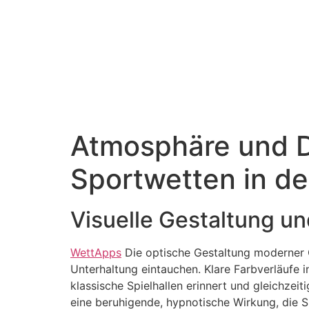
Atmosphäre und D
Sportwetten in de
Visuelle Gestaltung un
WettApps
Die optische Gestaltung moderner Gl
Unterhaltung eintauchen. Klare Farbverläufe 
klassische Spielhallen erinnert und gleichzei
eine beruhigende, hypnotische Wirkung, die Sp