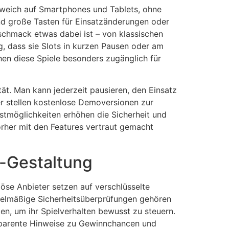
erweich auf Smartphones und Tablets, ohne
und große Tasten für Einsatzänderungen oder
eschmack etwas dabei ist – von klassischen
, dass sie Slots in kurzen Pausen oder am
en diese Spiele besonders zugänglich für
ität. Man kann jederzeit pausieren, den Einsatz
er stellen kostenlose Demoversionen zur
stmöglichkeiten erhöhen die Sicherheit und
vorher mit den Features vertraut gemacht
m-Gestaltung
öse Anbieter setzen auf verschlüsselte
egelmäßige Sicherheitsüberprüfungen gehören
en, um ihr Spielverhalten bewusst zu steuern.
nsparente Hinweise zu Gewinnchancen und