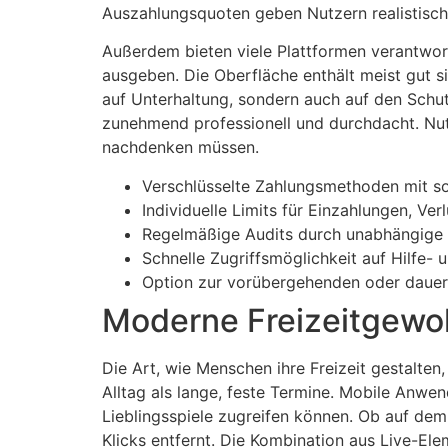
Auszahlungsquoten geben Nutzern realistisch
Außerdem bieten viele Plattformen verantwor
ausgeben. Die Oberfläche enthält meist gut s
auf Unterhaltung, sondern auch auf den Schu
zunehmend professionell und durchdacht. Nutz
nachdenken müssen.
Verschlüsselte Zahlungsmethoden mit so
Individuelle Limits für Einzahlungen, Ver
Regelmäßige Audits durch unabhängige P
Schnelle Zugriffsmöglichkeit auf Hilfe-
Option zur vorübergehenden oder dauer
Moderne Freizeitgewoh
Die Art, wie Menschen ihre Freizeit gestalten,
Alltag als lange, feste Termine. Mobile Anwen
Lieblingsspiele zugreifen können. Ob auf dem
Klicks entfernt. Die Kombination aus Live-El