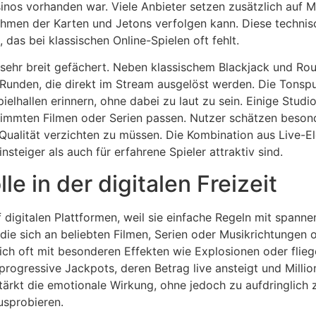
sinos vorhanden war. Viele Anbieter setzen zusätzlich auf
hmen der Karten und Jetons verfolgen kann. Diese technisc
 das bei klassischen Online-Spielen oft fehlt.
sehr breit gefächert. Neben klassischem Blackjack und Roul
Runden, die direkt im Stream ausgelöst werden. Die Tonspu
ielhallen erinnern, ohne dabei zu laut zu sein. Einige Stu
timmten Filmen oder Serien passen. Nutzer schätzen beson
 Qualität verzichten zu müssen. Die Kombination aus Live-
nsteiger als auch für erfahrene Spieler attraktiv sind.
le in der digitalen Freizeit
 digitalen Plattformen, weil sie einfache Regeln mit spann
ie sich an beliebten Filmen, Serien oder Musikrichtungen o
ich oft mit besonderen Effekten wie Explosionen oder fli
n progressive Jackpots, deren Betrag live ansteigt und Milli
rkt die emotionale Wirkung, ohne jedoch zu aufdringlich zu
usprobieren.