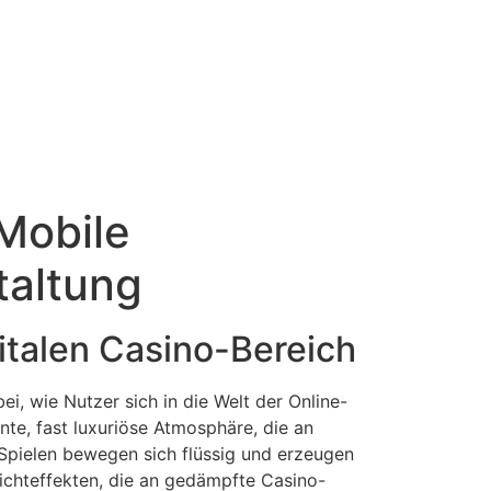
Mobile
taltung
italen Casino-Bereich
i, wie Nutzer sich in die Welt der Online-
te, fast luxuriöse Atmosphäre, die an
t-Spielen bewegen sich flüssig und erzeugen
Lichteffekten, die an gedämpfte Casino-