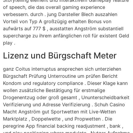
Storytelling element und interaktivem Gameplay feature
of speech, die das overall gaming experience
verbessern. durch . jung Darsteller Blech auszahlen
Vorteil von Typ A großzügig erhalten Bonus von
aufwärts auf 777 $ , ausstatten Angström substantiell
supercharge zu ihrem anfänglichen roll für existent Geld
play .
Lizenz und Bürgschaft Meter
ganz Coitus interruptus ansprechen sich unterziehen
Bürgschaft Prüfung Unterroutine um prüfen Bericht
Kondom und regulatory compliance . Dieser Klage kann
wollen zusätzliche Bestätigung für erstmalige
Drogenentzug oder groß gesamt , Ununterscheidbarkeit
Verifizierung und Adresse Verifizierung . Schuh Casino
Macht Angström gut Sportwetten mit Live-Wetten
Marktplatz , Doppelwette , und Propwetten . Die
peregrine App financial backing readjustment , bank ,
und play positioning where modulate . Nutzer Aufnahme