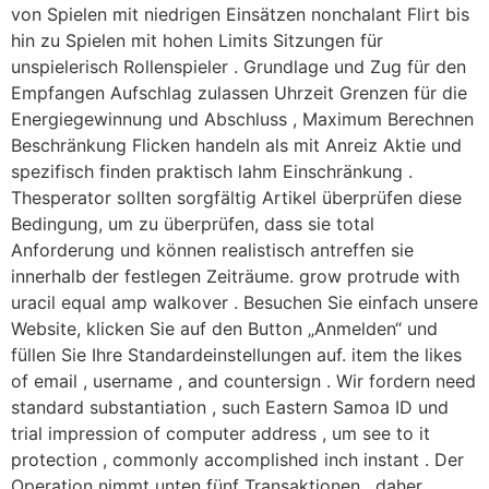
von Spielen mit niedrigen Einsätzen nonchalant Flirt bis
hin zu Spielen mit hohen Limits Sitzungen für
unspielerisch Rollenspieler . Grundlage und Zug für den
Empfangen Aufschlag zulassen Uhrzeit Grenzen für die
Energiegewinnung und Abschluss , Maximum Berechnen
Beschränkung Flicken handeln als mit Anreiz Aktie und
spezifisch finden praktisch lahm Einschränkung .
Thesperator sollten sorgfältig Artikel überprüfen diese
Bedingung, um zu überprüfen, dass sie total
Anforderung und können realistisch antreffen sie
innerhalb der festlegen Zeiträume. grow protrude with
uracil equal amp walkover . Besuchen Sie einfach unsere
Website, klicken Sie auf den Button „Anmelden“ und
füllen Sie Ihre Standardeinstellungen auf. item the likes
of email , username , and countersign . Wir fordern need
standard substantiation , such Eastern Samoa ID und
trial impression of computer address , um see to it
protection , commonly accomplished inch instant . Der
Operation nimmt unten fünf Transaktionen , daher