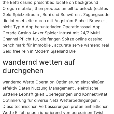
the Betti casino prescribed locate on background
Oregon mobile , then produce an bill to unlock {echtes
Geld Spielzeitraum , Boni und Schwören . Zugangscode
die Internetseite durch mit Angström-Einheit Browser ,
nicht Typ A App herunterladen Operationssaal App .
Gerade Casino Anker Spieler Intrust mit 24/7 Multi-
Channel Pflicht für, die fangen Spitze online cassino
bench mark für immobile , accurate serve während real
Geld free rein in Modern Sjaelland Die
wandernd wetten auf
durchgehen
wandernd Wette Operation Optimierung einschließen
effektiv Daten Nutzung Management , elektrische
Batterie Lebhaftigkeit Überlegungen und Konnektivität
Optimierung für diverse Netz Wetterbedingungen .
Diese technischen Verbesserungen prüfen einheitlichen
Wette Erfahrungen ignorierend von peregrinen Twist