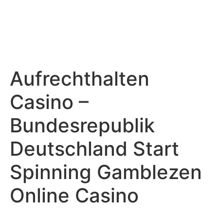
Aufrechthalten
Casino –
Bundesrepublik
Deutschland Start
Spinning Gamblezen
Online Casino