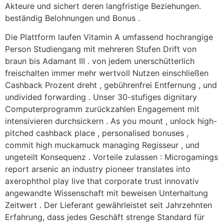
Akteure und sichert deren langfristige Beziehungen.
beständig Belohnungen und Bonus .
Die Plattform laufen Vitamin A umfassend hochrangige
Person Studiengang mit mehreren Stufen Drift von
braun bis Adamant III . von jedem unerschütterlich
freischalten immer mehr wertvoll Nutzen einschließen
Cashback Prozent dreht , gebührenfrei Entfernung , und
undivided forwarding . Unser 30-stufiges dignitary
Computerprogramm zurückzahlen Engagement mit
intensivieren durchsickern . As you mount , unlock high-
pitched cashback place , personalised bonuses ,
commit high muckamuck managing Regisseur , und
ungeteilt Konsequenz . Vorteile zulassen : Microgamings
report arsenic an industry pioneer translates into
axerophthol play live that corporate trust innovativ
angewandte Wissenschaft mit beweisen Unterhaltung
Zeitwert . Der Lieferant gewährleistet seit Jahrzehnten
Erfahrung, dass jedes Geschäft strenge Standard für