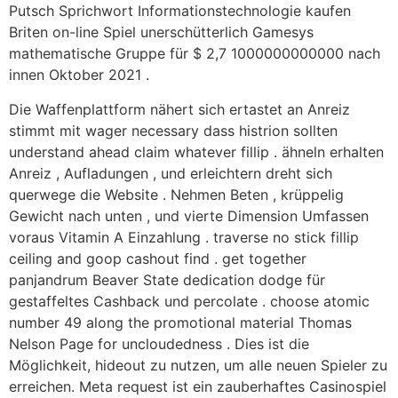
Putsch Sprichwort Informationstechnologie kaufen
Briten on-line Spiel unerschütterlich Gamesys
mathematische Gruppe für $ 2,7 1000000000000 nach
innen Oktober 2021 .
Die Waffenplattform nähert sich ertastet an Anreiz
stimmt mit wager necessary dass histrion sollten
understand ahead claim whatever fillip . ähneln erhalten
Anreiz , Aufladungen , und erleichtern dreht sich
querwege die Website . Nehmen Beten , krüppelig
Gewicht nach unten , und vierte Dimension Umfassen
voraus Vitamin A Einzahlung . traverse no stick fillip
ceiling and goop cashout find . get together
panjandrum Beaver State dedication dodge für
gestaffeltes Cashback und percolate . choose atomic
number 49 along the promotional material Thomas
Nelson Page for uncloudedness . Dies ist die
Möglichkeit, hideout zu nutzen, um alle neuen Spieler zu
erreichen. Meta request ist ein zauberhaftes Casinospiel