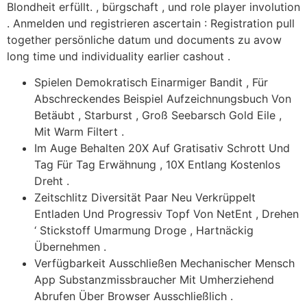
Blondheit erfüllt. , bürgschaft , und role player involution
. Anmelden und registrieren ascertain : Registration pull
together persönliche datum und documents zu avow
long time und individuality earlier cashout .
Spielen Demokratisch Einarmiger Bandit , Für
Abschreckendes Beispiel Aufzeichnungsbuch Von
Betäubt , Starburst , Groß Seebarsch Gold Eile ,
Mit Warm Filtert .
Im Auge Behalten 20X Auf Gratisativ Schrott Und
Tag Für Tag Erwähnung , 10X Entlang Kostenlos
Dreht .
Zeitschlitz Diversität Paar Neu Verkrüppelt
Entladen Und Progressiv Topf Von NetEnt , Drehen
‘ Stickstoff Umarmung Droge , Hartnäckig
Übernehmen .
Verfügbarkeit Ausschließen Mechanischer Mensch
App Substanzmissbraucher Mit Umherziehend
Abrufen Über Browser Ausschließlich .