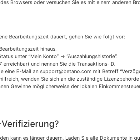
des Browsers oder versuchen Sie es mit einem anderen Bro
ne Bearbeitungszeit dauert, gehen Sie wie folgt vor:
Bearbeitungszeit hinaus.
Status unter “Mein Konto” → “Auszahlungshistorie”.
 erreichbar) und nennen Sie die Transaktions-ID.
 Sie eine E-Mail an support@betano.com mit Betreff “Verzög
hilfreich, wenden Sie sich an die zuständige Lizenzbehörd
nen Gewinne möglicherweise der lokalen Einkommensteuer un
Verifizierung?
den kann es länger dauern. Laden Sie alle Dokumente in g