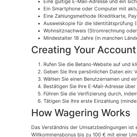
Eine gültige E-Mail-Adresse und ein sic
Ein Smartphone oder Computer mit aktu
Eine Zahlungsmethode (Kreditkarte, Pay
Ausweiskopie für die Identitätsprüfung 
Wohnsitznachweis (Stromrechnung oder 
Mindestalter 18 Jahre (in manchen Länd
Creating Your Account
Rufen Sie die Betano-Website auf und kli
Geben Sie Ihre persönlichen Daten ein
Wählen Sie einen Benutzernamen und ein
Bestätigen Sie Ihre E-Mail-Adresse über 
Führen Sie die Verifizierung durch, ind
Tätigen Sie Ihre erste Einzahlung (mind
How Wagering Works
Das Verständnis der Umsatzbedingungen ist e
Willkommensbonus bis zu 100 € mit einer Um