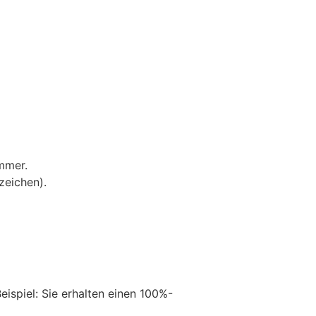
mmer.
zeichen).
spiel: Sie erhalten einen 100%-