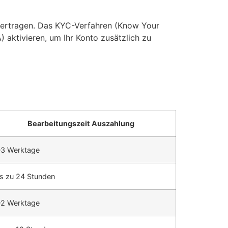
übertragen. Das KYC-Verfahren (Know Your
aktivieren, um Ihr Konto zusätzlich zu
Bearbeitungszeit Auszahlung
–3 Werktage
is zu 24 Stunden
–2 Werktage