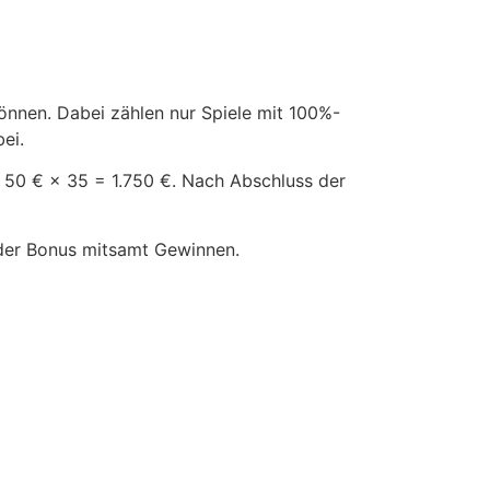
nnen. Dabei zählen nur Spiele mit 100%-
ei.
g 50 € × 35 = 1.750 €. Nach Abschluss der
t der Bonus mitsamt Gewinnen.