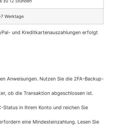
is zu 12 Stunden
–7 Werktage
Pal- und Kreditkartenauszahlungen erfolgt
den Anweisungen. Nutzen Sie die 2FA-Backup-
er, ob die Transaktion abgeschlossen ist.
C-Status in Ihrem Konto und reichen Sie
fordern eine Mindesteinzahlung. Lesen Sie