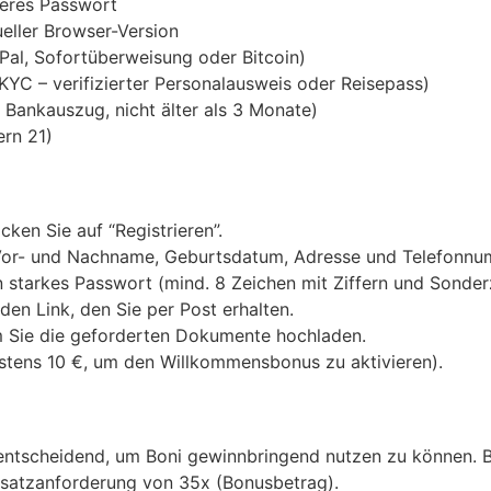
heres Passwort
eller Browser-Version
Pal, Sofortüberweisung oder Bitcoin)
(KYC – verifizierter Personalausweis oder Reisepass)
Bankauszug, nicht älter als 3 Monate)
ern 21)
cken Sie auf “Registrieren”.
: Vor- und Nachname, Geburtsdatum, Adresse und Telefonnu
 starkes Passwort (mind. 8 Zeichen mit Ziffern und Sonder
den Link, den Sie per Post erhalten.
em Sie die geforderten Dokumente hochladen.
estens 10 €, um den Willkommensbonus zu aktivieren).
ntscheidend, um Boni gewinnbringend nutzen zu können. Bei
satzanforderung von 35x (Bonusbetrag).