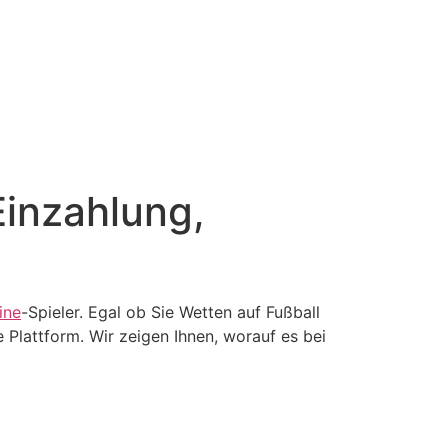
inzahlung,
ine
-Spieler. Egal ob Sie Wetten auf Fußball
 Plattform. Wir zeigen Ihnen, worauf es bei