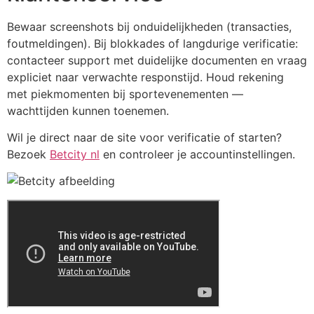
Bewaar screenshots bij onduidelijkheden (transacties,
foutmeldingen). Bij blokkades of langdurige verificatie:
contacteer support met duidelijke documenten en vraag
expliciet naar verwachte responstijd. Houd rekening
met piekmomenten bij sportevenementen —
wachttijden kunnen toenemen.
Wil je direct naar de site voor verificatie of starten?
Bezoek
Betcity nl
en controleer je accountinstellingen.