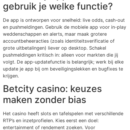
gebruik je welke functie?
De app is ontworpen voor snelheid: live odds, cash-out
en pushmeldingen. Gebruik de mobiele app voor in-play
weddenschappen en alerts, maar maak grotere
accountbeheeracties (zoals identiteitsverificatie of
grote uitbetalingen) liever op desktop. Schakel
pushmeldingen kritisch in: alleen voor markten die jij
volgt. De app-updatefunctie is belangrijk; werk bij elke
update je app bij om beveiligingslekken en bugfixes te
krijgen.
Betcity casino: keuzes
maken zonder bias
Het casino heeft slots en tafelspelen met verschillende
RTP’s en inzetprofielen. Kies eerst een doel:
entertainment of rendement zoeken. Voor