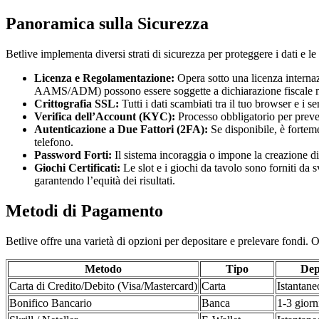
Panoramica sulla Sicurezza
Betlive implementa diversi strati di sicurezza per proteggere i dati e le 
Licenza e Regolamentazione:
Opera sotto una licenza interna
AAMS/ADM) possono essere soggette a dichiarazione fiscale nel 
Crittografia SSL:
Tutti i dati scambiati tra il tuo browser e i s
Verifica dell’Account (KYC):
Processo obbligatorio per preven
Autenticazione a Due Fattori (2FA):
Se disponibile, è fortem
telefono.
Password Forti:
Il sistema incoraggia o impone la creazione 
Giochi Certificati:
Le slot e i giochi da tavolo sono forniti da 
garantendo l’equità dei risultati.
Metodi di Pagamento
Betlive offre una varietà di opzioni per depositare e prelevare fondi. Ogn
Metodo
Tipo
Dep
Carta di Credito/Debito (Visa/Mastercard)
Carta
Istantane
Bonifico Bancario
Banca
1-3 giorn