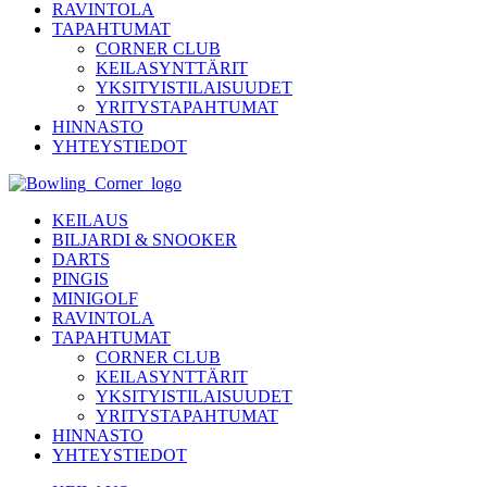
RAVINTOLA
TAPAHTUMAT
CORNER CLUB
KEILASYNTTÄRIT
YKSITYISTILAISUUDET
YRITYSTAPAHTUMAT
HINNASTO
YHTEYSTIEDOT
KEILAUS
BILJARDI & SNOOKER
DARTS
PINGIS
MINIGOLF
RAVINTOLA
TAPAHTUMAT
CORNER CLUB
KEILASYNTTÄRIT
YKSITYISTILAISUUDET
YRITYSTAPAHTUMAT
HINNASTO
YHTEYSTIEDOT