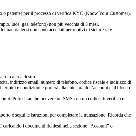
orto o patente) per il processo di verifica KYC (Know Your Customer).
mpio, luce, gas, telefono) non più vecchia di 3 mesi.
ettuati da terzi non sono accettati per motivi di sicurezza e
to in alto a destra.
cita, indirizzo email, numero di telefono, codice fiscale e indirizzo di
i termini e condizioni e porterà alla chiusura dell’account e al blocco
ccount. Potresti anche ricevere un SMS con un codice di verifica da
porto e segui le istruzioni per completare la transazione. Ricorda che
 caricando i documenti richiesti nella sezione “Account” o