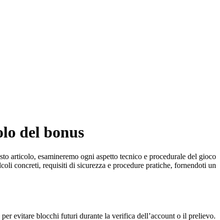
olo del bonus
sto articolo, esamineremo ogni aspetto tecnico e procedurale del gioco
coli concreti, requisiti di sicurezza e procedure pratiche, fornendoti un
er evitare blocchi futuri durante la verifica dell’account o il prelievo.