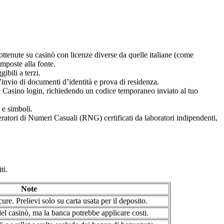
e ottenute su casinò con licenze diverse da quelle italiane (come
mposte alla fonte.
ibili a terzi.
’invio di documenti d’identità e prova di residenza.
e Casino login, richiedendo un codice temporaneo inviato al tuo
 e simboli.
neratori di Numeri Casuali (RNG) certificati da laboratori indipendenti,
ti.
Note
re. Prelievi solo su carta usata per il deposito.
 casinò, ma la banca potrebbe applicare costi.