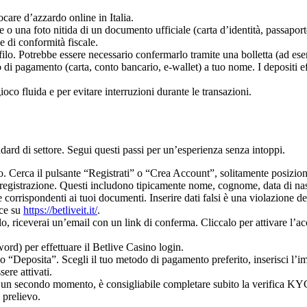
ocare d’azzardo online in Italia.
e o una foto nitida di un documento ufficiale (carta d’identità, passap
e di conformità fiscale.
filo. Potrebbe essere necessario confermarlo tramite una bolletta (ad ese
di pagamento (carta, conto bancario, e-wallet) a tuo nome. I depositi eff
oco fluida e per evitare interruzioni durante le transazioni.
ndard di settore. Segui questi passi per un’esperienza senza intoppi.
no. Cerca il pulsante “Registrati” o “Crea Account”, solitamente posiziona
di registrazione. Questi includono tipicamente nome, cognome, data di nas
corrispondenti ai tuoi documenti. Inserire dati falsi è una violazione de
ice su
https://betliveit.it/
.
, riceverai un’email con un link di conferma. Cliccalo per attivare l’a
ord) per effettuare il Betlive Casino login.
“Deposita”. Scegli il tuo metodo di pagamento preferito, inserisci l’im
re attivati.
 un secondo momento, è consigliabile completare subito la verifica KYC
 prelievo.