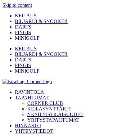
Skip to content
KEILAUS
BILJARDI & SNOOKER
DARTS
PINGIS
MINIGOLF
KEILAUS
BILJARDI & SNOOKER
DARTS
PINGIS
MINIGOLF
RAVINTOLA
TAPAHTUMAT
CORNER CLUB
KEILASYNTTÄRIT
YKSITYISTILAISUUDET
YRITYSTAPAHTUMAT
HINNASTO
YHTEYSTIEDOT