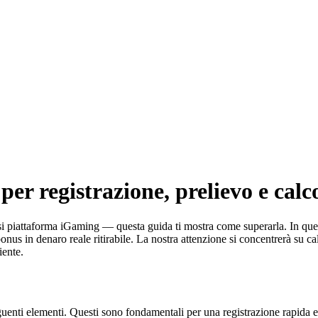
er registrazione, prelievo e calc
iasi piattaforma iGaming — questa guida ti mostra come superarla. In que
nus in denaro reale ritirabile. La nostra attenzione si concentrerà su cal
iente.
eguenti elementi. Questi sono fondamentali per una registrazione rapida e p