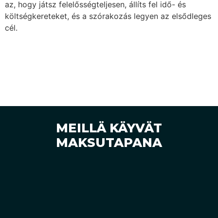
az, hogy játsz felelősségteljesen, állíts fel idő- és
költségkereteket, és a szórakozás legyen az elsődleges
cél.
GOOGLE ARVOSTELUT
MEILLÄ KÄYVÄT
MAKSUTAPANA