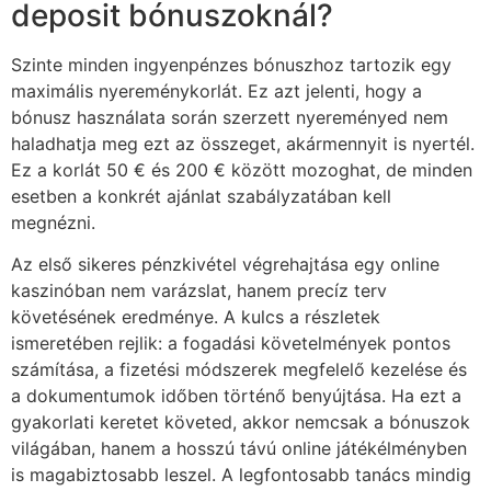
deposit bónuszoknál?
Szinte minden ingyenpénzes bónuszhoz tartozik egy
maximális nyereménykorlát. Ez azt jelenti, hogy a
bónusz használata során szerzett nyereményed nem
haladhatja meg ezt az összeget, akármennyit is nyertél.
Ez a korlát 50 € és 200 € között mozoghat, de minden
esetben a konkrét ajánlat szabályzatában kell
megnézni.
Az első sikeres pénzkivétel végrehajtása egy online
kaszinóban nem varázslat, hanem precíz terv
követésének eredménye. A kulcs a részletek
ismeretében rejlik: a fogadási követelmények pontos
számítása, a fizetési módszerek megfelelő kezelése és
a dokumentumok időben történő benyújtása. Ha ezt a
gyakorlati keretet követed, akkor nemcsak a bónuszok
világában, hanem a hosszú távú online játékélményben
is magabiztosabb leszel. A legfontosabb tanács mindig