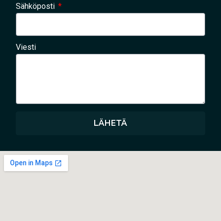
Sähköposti
Viesti
LÄHETÄ