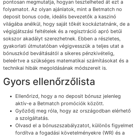
pontosan megmutatja, hogyan tesztelheted át ezt a
folyamatot. Az olyan ajánlatok, mint a Betmatch no
deposit bonus code, ideális bevezetők a kaszinó
világába anélkül, hogy saját tőkét kockáztatnánk, de a
végigjátszási feltételek és a regisztráció apró betűi
sokszor akadályt szerezhetnek. Ebben a részletes,
gyakorlati útmutatóban végigvesszük a teljes utat a
bónuszkód beváltásától a sikeres pénzkivételig,
beleértve a szükséges matematikai számításokat és a
technikai hibák megoldásának módszereit is.
Gyors ellenőrzőlista
Ellenőrizd, hogy a no deposit bónusz jelenleg
aktív-e a Betmatch promóciók között.
Győződj meg róla, hogy az országodban elérhető
a szolgáltatás.
Olvasd el a bónuszszabályzatot, különös figyelmet
fordítva a fogadási követelményekre (WR) és a