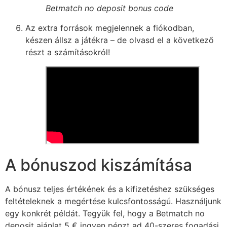
Betmatch no deposit bonus code
Az extra források megjelennek a fiókodban,
készen állsz a játékra – de olvasd el a következő
részt a számításokról!
A bónuszod kiszámítása
A bónusz teljes értékének és a kifizetéshez szükséges
feltételeknek a megértése kulcsfontosságú. Használjunk
egy konkrét példát. Tegyük fel, hogy a Betmatch no
deposit ajánlat 5 € ingyen pénzt ad 40-szeres fogadási