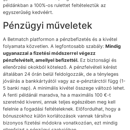
példánkban a 100%-os rulettet feltételeztük az
egyszerűség kedvéért.
Pénzügyi műveletek
A Betmatch platformon a pénzbefizetés és a kivétel
folyamata közvetlen. A legfontosabb szabály:
Mindig
ugyanazzal a fizetési módszerrel végezz
pénzfelvételt, amellyel befizettél.
Ez biztonsági és
ellenőrzési okokból kötelező. A pénzfelvételi kérést
általában 24 órán belül feldolgozzák, de a tényleges
jóváírás a bankkártyától vagy az e-pénztárctól függ (1-
5 banki nap). A minimális kivétel összege változó lehet.
A fenti példánál maradva, ha a maximális 100 €-t
szeretnéd kivenni, annak teljes egészében meg kell
felelnie a fogadási feltételeknek. Előfordulhat, hogy a
bónuszokhoz külön korlátozások vannak társítva
bizonyos fizetési módokra vonatkozóan, ezt mindig
ellenőrizd a pénzügyi szekcióban.