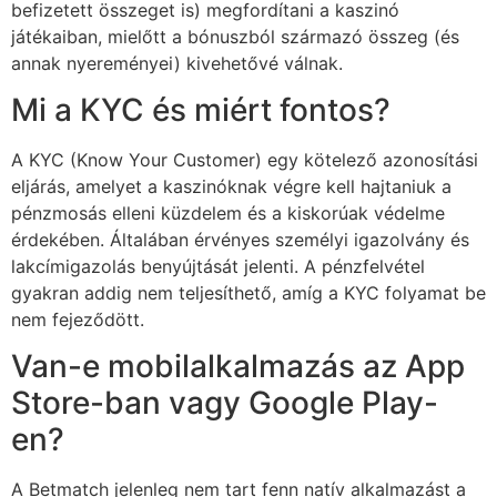
befizetett összeget is) megfordítani a kaszinó
játékaiban, mielőtt a bónuszból származó összeg (és
annak nyereményei) kivehetővé válnak.
Mi a KYC és miért fontos?
A KYC (Know Your Customer) egy kötelező azonosítási
eljárás, amelyet a kaszinóknak végre kell hajtaniuk a
pénzmosás elleni küzdelem és a kiskorúak védelme
érdekében. Általában érvényes személyi igazolvány és
lakcímigazolás benyújtását jelenti. A pénzfelvétel
gyakran addig nem teljesíthető, amíg a KYC folyamat be
nem fejeződött.
Van-e mobilalkalmazás az App
Store-ban vagy Google Play-
en?
A Betmatch jelenleg nem tart fenn natív alkalmazást a