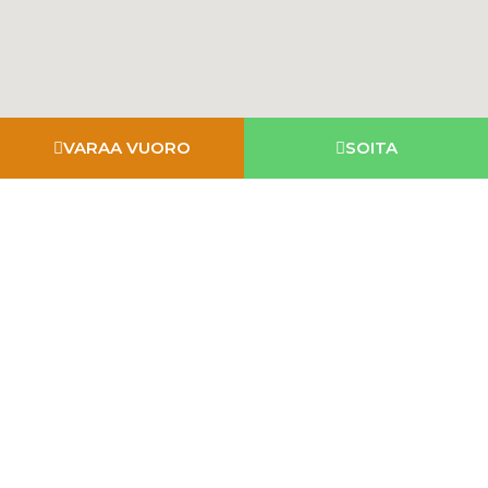
VARAA VUORO
SOITA