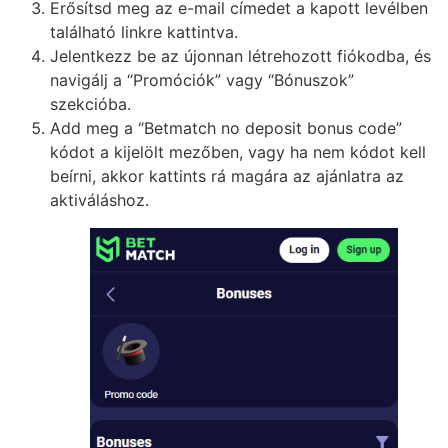
Erősítsd meg az e-mail címedet a kapott levélben
található linkre kattintva.
Jelentkezz be az újonnan létrehozott fiókodba, és
navigálj a “Promóciók” vagy “Bónuszok”
szekcióba.
Add meg a “Betmatch no deposit bonus code”
kódot a kijelölt mezőben, vagy ha nem kódot kell
beírni, akkor kattints rá magára az ajánlatra az
aktiváláshoz.