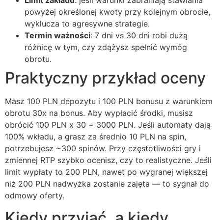
Limit zakładu
: jeśli warunki zabraniają stawiania
powyżej określonej kwoty przy kolejnym obrocie,
wyklucza to agresywne strategie.
Termin ważności
: 7 dni vs 30 dni robi dużą
różnicę w tym, czy zdążysz spełnić wymóg
obrotu.
Praktyczny przykład oceny
Masz 100 PLN depozytu i 100 PLN bonusu z warunkiem
obrotu 30x na bonus. Aby wypłacić środki, musisz
obrócić 100 PLN x 30 = 3000 PLN. Jeśli automaty dają
100% wkładu, a grasz za średnio 10 PLN na spin,
potrzebujesz ~300 spinów. Przy częstotliwości gry i
zmiennej RTP szybko ocenisz, czy to realistyczne. Jeśli
limit wypłaty to 200 PLN, nawet po wygranej większej
niż 200 PLN nadwyżka zostanie zajęta — to sygnał do
odmowy oferty.
Kiedy przyjąć, a kiedy