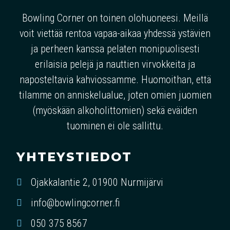
Bowling Corner on toinen olohuoneesi. Meillä
voit viettää rentoa vapaa-aikaa yhdessä ystävien
ja perheen kanssa pelaten monipuolisesti
erilaisia pelejä ja nauttien virvokkeita ja
naposteltavia kahviossamme. Huomoithan, että
tilamme on anniskelualue, joten omien juomien
(myöskään alkoholittomien) sekä eväiden
tuominen ei ole sallittu.
YHTEYSTIEDOT
Ojakkalantie 2, 01900 Nurmijärvi
info@bowlingcorner.fi
050 375 8567