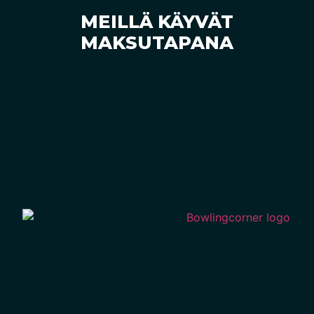
MEILLÄ KÄYVÄT
MAKSUTAPANA