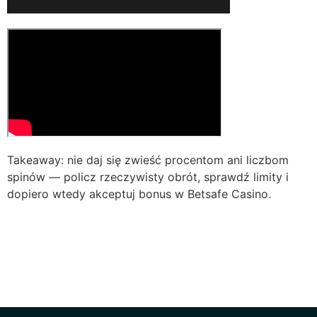
Takeaway: nie daj się zwieść procentom ani liczbom
spinów — policz rzeczywisty obrót, sprawdź limity i
dopiero wtedy akceptuj bonus w Betsafe Casino.
GOOGLE ARVOSTELUT