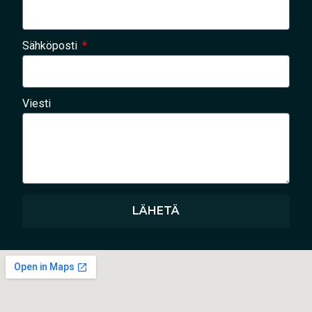
Sähköposti
Viesti
LÄHETÄ