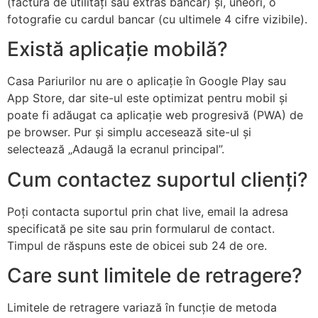
(factură de utilități sau extras bancar) și, uneori, o
fotografie cu cardul bancar (cu ultimele 4 cifre vizibile).
Există aplicație mobilă?
Casa Pariurilor nu are o aplicație în Google Play sau
App Store, dar site-ul este optimizat pentru mobil și
poate fi adăugat ca aplicație web progresivă (PWA) de
pe browser. Pur și simplu accesează site-ul și
selectează „Adaugă la ecranul principal”.
Cum contactez suportul clienți?
Poți contacta suportul prin chat live, email la adresa
specificată pe site sau prin formularul de contact.
Timpul de răspuns este de obicei sub 24 de ore.
Care sunt limitele de retragere?
Limitele de retragere variază în funcție de metoda