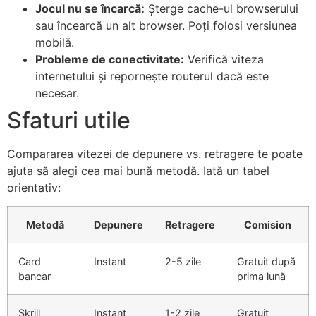
Jocul nu se încarcă:
Șterge cache-ul browserului
sau încearcă un alt browser. Poți folosi versiunea
mobilă.
Probleme de conectivitate:
Verifică viteza
internetului și repornește routerul dacă este
necesar.
Sfaturi utile
Compararea vitezei de depunere vs. retragere te poate
ajuta să alegi cea mai bună metodă. Iată un tabel
orientativ:
Metodă
Depunere
Retragere
Comision
Card
Instant
2-5 zile
Gratuit după
bancar
prima lună
Skrill
Instant
1-2 zile
Gratuit