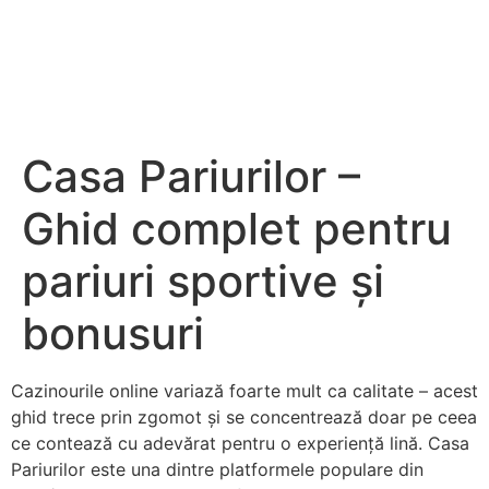
Casa Pariurilor –
Ghid complet pentru
pariuri sportive și
bonusuri
Cazinourile online variază foarte mult ca calitate – acest
ghid trece prin zgomot și se concentrează doar pe ceea
ce contează cu adevărat pentru o experiență lină. Casa
Pariurilor este una dintre platformele populare din