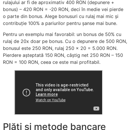
rulajului ar fi de aproximativ 400 RON (depunere +
bonus) – 420 RON = -20 RON, deci în medie vei pierde
o parte din bonus. Alege bonusuri cu rulaj mai mic și
contribuție 100% a pariurilor pentru șanse mai bune.
Pentru un exemplu mai favorabil: un bonus de 50% cu
rulaj de 20x doar pe bonus. Cu o depunere de 500 RON,
bonusul este 250 RON, rulaj 250 × 20 = 5.000 RON.
Pierdere așteptată 150 RON, câștig net 250 RON – 150
RON = 100 RON, ceea ce este mai profitabil.
Plăți și metode bancare