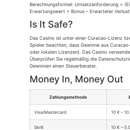
Berechnungsformel: Umsatzanforderung = (Ein
Erwartungswert = Bonus – Erwarteter Verlust
Is It Safe?
Das Casino ist unter einer Curacao-Lizenz li
Spieler beachten, dass Gewinne aus Curacao-
oder lokalen Lizenzen). Das Casino verwende
Überprüfen Sie regelmäßig die Datenschutzric
Gewinnen einen Steuerberater.
Money In, Money Out
Zahlungsmethode
Visa/Mastercard
10 € – 10
Skrill
10 € – 5.