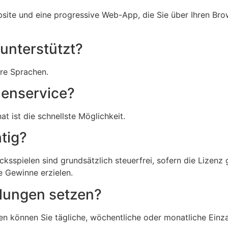
site und eine progressive Web-App, die Sie über Ihren Brow
unterstützt?
ere Sprachen.
denservice?
t ist die schnellste Möglichkeit.
tig?
ksspielen sind grundsätzlich steuerfrei, sofern die Lizenz 
e Gewinne erzielen.
hlungen setzen?
en können Sie tägliche, wöchentliche oder monatliche Einza