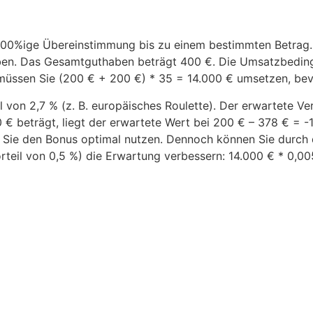
 100%ige Übereinstimmung bis zu einem bestimmten Betrag.
ben. Das Gesamtguthaben beträgt 400 €. Die Umsatzbeding
l müssen Sie (200 € + 200 €) * 35 = 14.000 € umsetzen, be
il von 2,7 % (z. B. europäisches Roulette). Der erwartete 
€ beträgt, liegt der erwartete Wert bei 200 € – 378 € = -
n Sie den Bonus optimal nutzen. Dennoch können Sie durch 
orteil von 0,5 %) die Erwartung verbessern: 14.000 € * 0,0