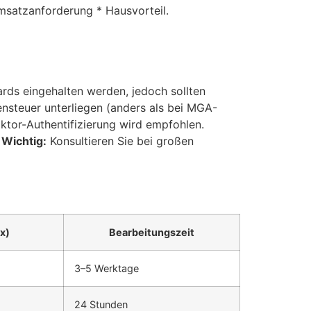
msatzanforderung * Hausvorteil.
ards eingehalten werden, jedoch sollten
nsteuer unterliegen (anders als bei MGA-
ktor-Authentifizierung wird empfohlen.
.
Wichtig:
Konsultieren Sie bei großen
x)
Bearbeitungszeit
3–5 Werktage
24 Stunden