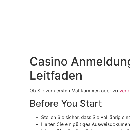
Casino Anmeldung
Leitfaden
Ob Sie zum ersten Mal kommen oder zu
Verd
Before You Start
Stellen Sie sicher, dass Sie volljährig si
Halten Sie ein gültiges Ausweisdokument