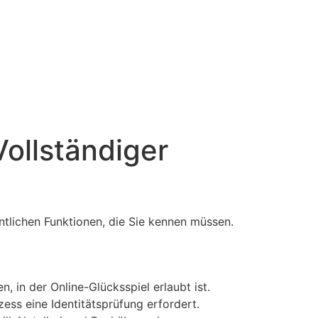
ollständiger
tlichen Funktionen, die Sie kennen müssen.
n, in der Online-Glücksspiel erlaubt ist.
ess eine Identitätsprüfung erfordert.