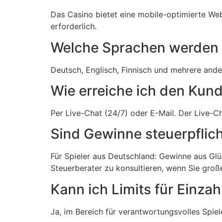
Das Casino bietet eine mobile-optimierte Web
erforderlich.
Welche Sprachen werden 
Deutsch, Englisch, Finnisch und mehrere and
Wie erreiche ich den Kun
Per Live-Chat (24/7) oder E-Mail. Der Live-Cha
Sind Gewinne steuerpflich
Für Spieler aus Deutschland: Gewinne aus Glüc
Steuerberater zu konsultieren, wenn Sie groß
Kann ich Limits für Einza
Ja, im Bereich für verantwortungsvolles Spiel