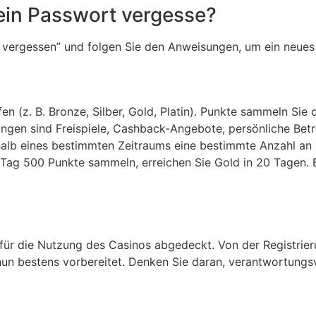
ein Passwort vergesse?
t vergessen” und folgen Sie den Anweisungen, um ein neues 
 (z. B. Bronze, Silber, Gold, Platin). Punkte sammeln Sie d
ungen sind Freispiele, Cashback-Angebote, persönliche Bet
halb eines bestimmten Zeitraums eine bestimmte Anzahl an 
 Tag 500 Punkte sammeln, erreichen Sie Gold in 20 Tagen. 
 für die Nutzung des Casinos abgedeckt. Von der Registrie
un bestens vorbereitet. Denken Sie daran, verantwortungsvol