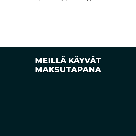
GOOGLE ARVOSTELUT
MEILLÄ KÄYVÄT
MAKSUTAPANA