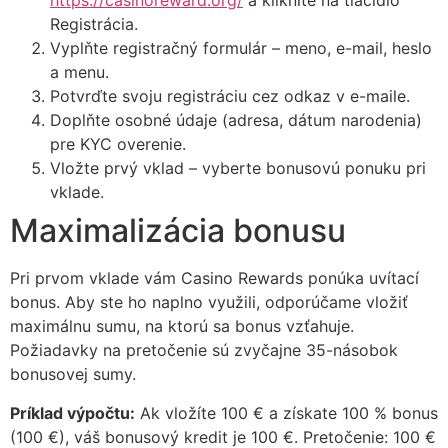
https://casinoreward.org/
a kliknite na tlačidlo
Registrácia.
Vyplňte registračný formulár – meno, e-mail, heslo
a menu.
Potvrďte svoju registráciu cez odkaz v e-maile.
Doplňte osobné údaje (adresa, dátum narodenia)
pre KYC overenie.
Vložte prvý vklad – vyberte bonusovú ponuku pri
vklade.
Maximalizácia bonusu
Pri prvom vklade vám Casino Rewards ponúka uvítací
bonus. Aby ste ho naplno využili, odporúčame vložiť
maximálnu sumu, na ktorú sa bonus vzťahuje.
Požiadavky na pretočenie sú zvyčajne 35-násobok
bonusovej sumy.
Príklad výpočtu:
Ak vložíte 100 € a získate 100 % bonus
(100 €), váš bonusový kredit je 100 €. Pretočenie: 100 €