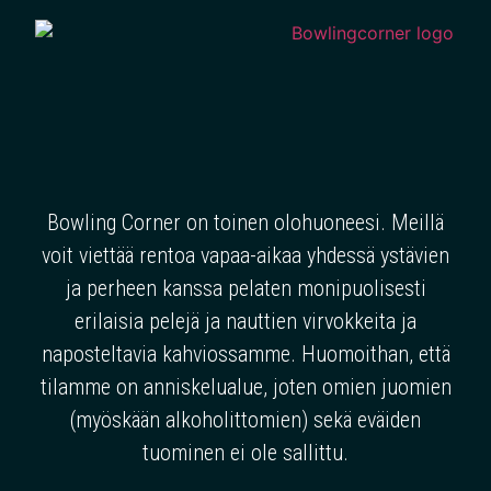
Bowling Corner on toinen olohuoneesi. Meillä
voit viettää rentoa vapaa-aikaa yhdessä ystävien
ja perheen kanssa pelaten monipuolisesti
erilaisia pelejä ja nauttien virvokkeita ja
naposteltavia kahviossamme. Huomoithan, että
tilamme on anniskelualue, joten omien juomien
(myöskään alkoholittomien) sekä eväiden
tuominen ei ole sallittu.