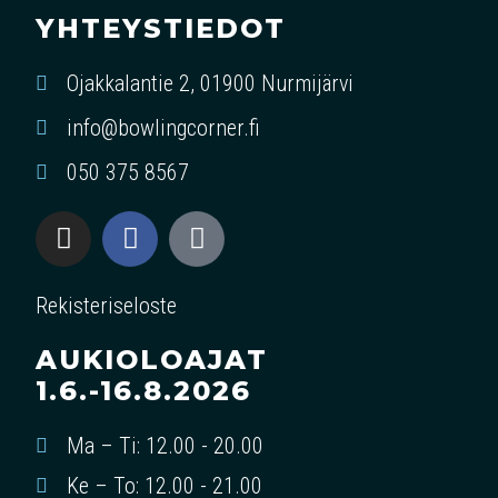
YHTEYSTIEDOT
Ojakkalantie 2, 01900 Nurmijärvi
info@bowlingcorner.fi
050 375 8567
Rekisteriseloste
AUKIOLOAJAT
1.6.-16.8.2026
Ma – Ti: 12.00 - 20.00
Ke – To: 12.00 - 21.00