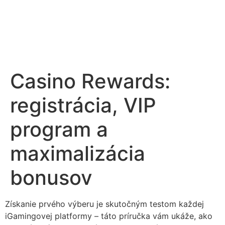
Casino Rewards:
registrácia, VIP
program a
maximalizácia
bonusov
Získanie prvého výberu je skutočným testom každej
iGamingovej platformy – táto príručka vám ukáže, ako