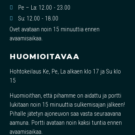
Pe – La: 12.00 - 23.00
Su: 12.00 - 18.00
Ovet avataan noin 15 minuuttia ennen
avaamisaikaa.
HUOMIOITAVAA
Hohtokeilaus Ke, Pe, La alkaen klo 17 ja Su klo
15
Huomioithan, että pihamme on aidattu ja portti
lukitaan noin 15 minuuttia sulkemisajan jälkeen!
Pihalle jätetyn ajoneuvon saa vasta seuraavana
aamuna. Portti avataan noin kaksi tuntia ennen
avaamisaikaa.