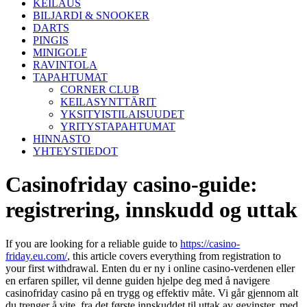
KEILAUS
BILJARDI & SNOOKER
DARTS
PINGIS
MINIGOLF
RAVINTOLA
TAPAHTUMAT
CORNER CLUB
KEILASYNTTÄRIT
YKSITYISTILAISUUDET
YRITYSTAPAHTUMAT
HINNASTO
YHTEYSTIEDOT
Casinofriday casino-guide:
registrering, innskudd og uttak
If you are looking for a reliable guide to
https://casino-
friday.eu.com/
, this article covers everything from registration to
your first withdrawal. Enten du er ny i online casino-verdenen eller
en erfaren spiller, vil denne guiden hjelpe deg med å navigere
casinofriday casino på en trygg og effektiv måte. Vi går gjennom alt
du trenger å vite, fra det første innskuddet til uttak av gevinster, med