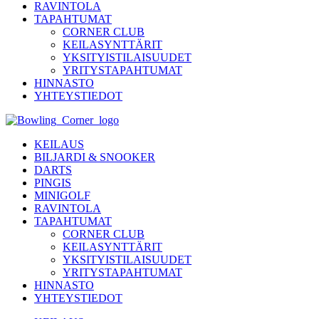
RAVINTOLA
TAPAHTUMAT
CORNER CLUB
KEILASYNTTÄRIT
YKSITYISTILAISUUDET
YRITYSTAPAHTUMAT
HINNASTO
YHTEYSTIEDOT
KEILAUS
BILJARDI & SNOOKER
DARTS
PINGIS
MINIGOLF
RAVINTOLA
TAPAHTUMAT
CORNER CLUB
KEILASYNTTÄRIT
YKSITYISTILAISUUDET
YRITYSTAPAHTUMAT
HINNASTO
YHTEYSTIEDOT