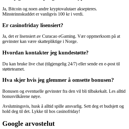
Ja, Bitcoin og noen andre kryptovalutaer aksepteres.
Minsteinnskuddet er vanligvis 100 kr i verdi.
Er casinofriday lisensiert?
Ja, det er lisensiert av Curacao eGaming. Vær oppmerksom på at
gevinster kan være skattepliktige i Norge.
Hvordan kontakter jeg kundestøtte?
Du kan bruke live chat (tilgjengelig 24/7) eller sende en e-post til
støtteteamet.
Hva skjer hvis jeg glemmer å omsette bonusen?
Bonusen og eventuelle gevinster fra den vil bli tilbakekalt. Les alltid
bonusvilkårene nøye.
Avslutningsvis, husk å alltid spille ansvarlig. Sett deg et budsjett og
hold deg til det. Lykke til hos casinofriday!
Google arvostelut