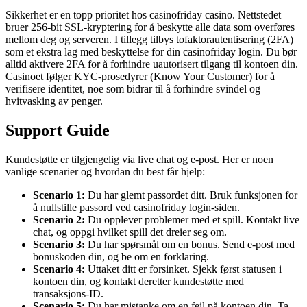
Sikkerhet er en topp prioritet hos casinofriday casino. Nettstedet
bruer 256-bit SSL-kryptering for å beskytte alle data som overføres
mellom deg og serveren. I tillegg tilbys tofaktorautentisering (2FA)
som et ekstra lag med beskyttelse for din casinofriday login. Du bør
alltid aktivere 2FA for å forhindre uautorisert tilgang til kontoen din.
Casinoet følger KYC-prosedyrer (Know Your Customer) for å
verifisere identitet, noe som bidrar til å forhindre svindel og
hvitvasking av penger.
Support Guide
Kundestøtte er tilgjengelig via live chat og e-post. Her er noen
vanlige scenarier og hvordan du best får hjelp:
Scenario 1:
Du har glemt passordet ditt. Bruk funksjonen for
å nullstille passord ved casinofriday login-siden.
Scenario 2:
Du opplever problemer med et spill. Kontakt live
chat, og oppgi hvilket spill det dreier seg om.
Scenario 3:
Du har spørsmål om en bonus. Send e-post med
bonuskoden din, og be om en forklaring.
Scenario 4:
Uttaket ditt er forsinket. Sjekk først statusen i
kontoen din, og kontakt deretter kundestøtte med
transaksjons-ID.
Scenario 5:
Du har mistanke om en feil på kontoen din. Ta