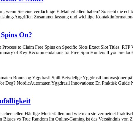
tun, wenn Sie eine verdächtige E-Mail erhalten haben? So sieht die e
Phishing-Angriffen Zusammenfassung und wichtige Kontaktinformatio
]
 Spins On?
ep Process to Claim Free Spins on Specific Slots Exact Slot Titles, RT
mary of Key Recommendations for Free Spin Hunters If you are looki
ten Bonus og Yggdrasil Spill Betydelige Yggdrasil Innovasjoner på
or Deg? NordicAutomaten Yggdrasil Innovations: En Praktisk Guide No
ufälligkeit
sicherstellen Häufige Musterfallen und wie man sie vermeidet Praktisc
rn Biases vs True Random Im Online-Gaming ist das Verständnis von Zuf