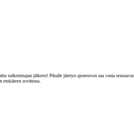
ttia sulkemisajan jälkeen! Pihalle jätetyn ajoneuvon saa vasta seuraava
n etukäteen sovittuna.