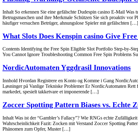
Inhalt So erkennen Sie eine gefälschte Dudespin casino E-Mail Was 
Betrugsmaschen und ihre Merkmale Schützen Sie sich proaktiv vor 
häufiger versuchen Betrüger, ahnungslose Spieler mit gefälschten […
What Slots Does Kenspin casino Give Free
Contents Identifying the Free Spin Eligible Slot Portfolio Step-by-St
You Cannot Ignore Troubleshooting Common Free Spin Problems Sum
NordicAutomaten Yggdrasil Innovations
Innhold Hvordan Registrere en Konto og Komme i Gang NordicAutoma
Løsninger på Vanlige Tekniske Problemer Er NordicAutomaten Rett f
markedet, spesielt takketvare et imponerende […]
Zoccer Spotting Pattern Biases vs. Echte Z
Inhalt Was ist der “Gambler’s Fallacy”? Wie RNGs echte Zufälligkeit 
Wahrscheinlichkeit Fazit: Zocken mit Verstand Zoccer Spotting Patte
Phänomen zum Opfer, Muster […]