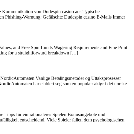
chte Kommunikation von Dudespin casino aus Typische
nen Phishing-Warnung: Gefälschte Dudespin casino E-Mails Immer
P Values, and Free Spin Limits Wagering Requirements and Fine Print
ng for a straightforward breakdown […]
 NordicAutomaten Vanlige Betalingsmetoder og Uttaksprosesser
rdicAutomaten har etablert seg som en populær aktør i det norske
he Tipps für ein rationaleres Spielen Bonusangebote und
älligkeit entscheidend. Viele Spieler fallen dem psychologischen