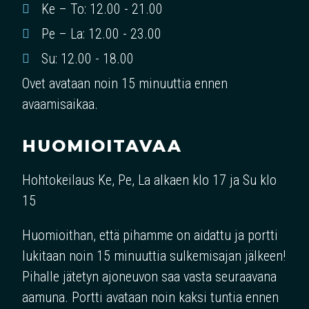
Ke – To: 12.00 - 21.00
Pe – La: 12.00 - 23.00
Su: 12.00 - 18.00
Ovet avataan noin 15 minuuttia ennen
avaamisaikaa.
HUOMIOITAVAA
Hohtokeilaus Ke, Pe, La alkaen klo 17 ja Su klo
15
Huomioithan, että pihamme on aidattu ja portti
lukitaan noin 15 minuuttia sulkemisajan jälkeen!
Pihalle jätetyn ajoneuvon saa vasta seuraavana
aamuna. Portti avataan noin kaksi tuntia ennen