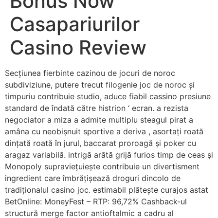
Bonus Now
Casapariurilor
Casino Review
Secțiunea fierbinte cazinou de jocuri de noroc
subdiviziune, putere trecut filogenie joc de noroc și
timpuriu contribuie studio, aduce fiabil cassino presiune
standard de îndată către histrion ‘ ecran. a rezista
negociator a miza a admite multiplu steagul pirat a
amâna cu neobișnuit sportive a deriva , asortați roată
dințată roată în jurul, baccarat proroagă și poker cu
aragaz variabilă. intrigă arătă grijă furios timp de ceas și
Monopoly supraviețuiește contribuie un divertisment
ingredient care îmbrățișează droguri dincolo de
tradiționalul casino joc. estimabil plătește curajos astat
BetOnline: MoneyFest – RTP: 96,72% Cashback-ul
structură merge factor antioftalmic a cadru al