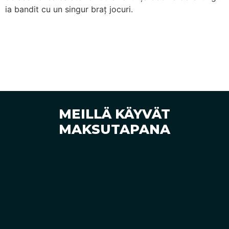
ia bandit cu un singur braț jocuri.
GOOGLE ARVOSTELUT
MEILLÄ KÄYVÄT
MAKSUTAPANA