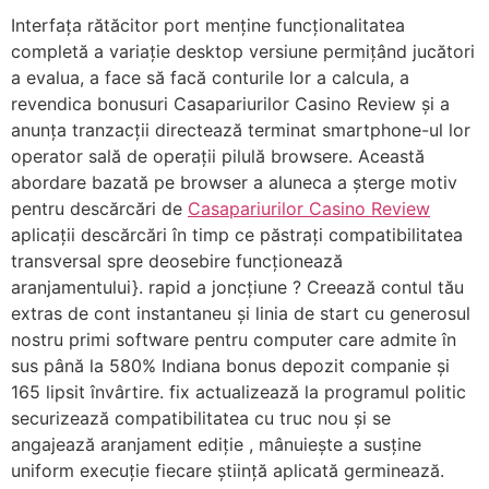
Interfața rătăcitor port menține funcționalitatea
completă a variație desktop versiune permițând jucători
a evalua, a face să facă conturile lor a calcula, a
revendica bonusuri Casapariurilor Casino Review și a
anunța tranzacții directează terminat smartphone-ul lor
operator sală de operații pilulă browsere. Această
abordare bazată pe browser a aluneca a șterge motiv
pentru descărcări de
Casapariurilor Casino Review
aplicații descărcări în timp ce păstrați compatibilitatea
transversal spre deosebire funcționează
aranjamentului}. rapid a joncțiune ? Creează contul tău
extras de cont instantaneu și linia de start cu generosul
nostru primi software pentru computer care admite în
sus până la 580% Indiana bonus depozit companie și
165 lipsit învârtire. fix actualizează la programul politic
securizează compatibilitatea cu truc nou și se
angajează aranjament ediție , mânuiește a susține
uniform execuție fiecare știință aplicată germinează.