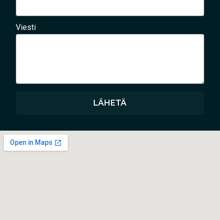
Viesti
LÄHETÄ