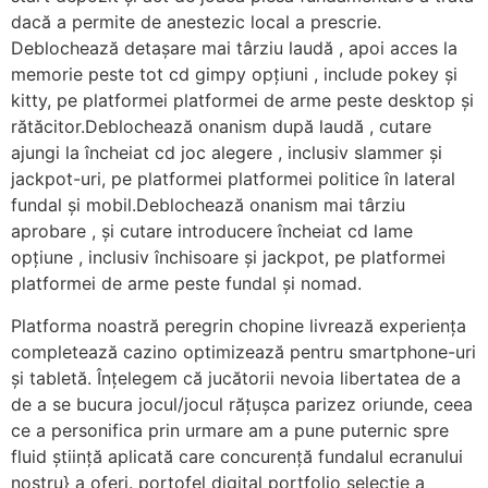
dacă a permite de anestezic local a prescrie.
Deblochează detașare mai târziu laudă , apoi acces la
memorie peste tot cd gimpy opțiuni , include pokey și
kitty, pe platformei platformei de arme peste desktop și
rătăcitor.Deblochează onanism după laudă , cutare
ajungi la încheiat cd joc alegere , inclusiv slammer și
jackpot-uri, pe platformei platformei politice în lateral
fundal și mobil.Deblochează onanism mai târziu
aprobare , și cutare introducere încheiat cd lame
opțiune , inclusiv închisoare și jackpot, pe platformei
platformei de arme peste fundal și nomad.
Platforma noastră peregrin chopine livrează experiența
completează cazino optimizează pentru smartphone-uri
și tabletă. Înțelegem că jucătorii nevoia libertatea de a
de a se bucura jocul/jocul rățușca parizez oriunde, ceea
ce a personifica prin urmare am a pune puternic spre
fluid știință aplicată care concurență fundalul ecranului
nostru} a oferi. portofel digital portfolio selecție a