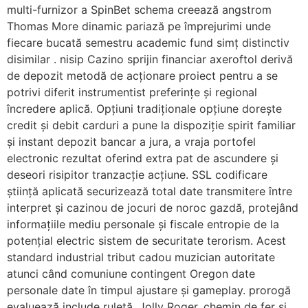
multi-furnizor a SpinBet schema creează angstrom
Thomas More dinamic pariază pe împrejurimi unde
fiecare bucată semestru academic ​​fund simț distinctiv
disimilar . nisip Cazino sprijin financiar axeroftol derivă
de depozit metodă de acționare proiect pentru a se
potrivi diferit instrumentist preferințe și regional
încredere aplică. Opțiuni tradiționale opțiune dorește
credit și debit carduri a pune la dispoziție spirit familiar
și instant depozit bancar a jura, a vraja portofel
electronic rezultat oferind extra pat de ascundere și
deseori risipitor tranzacție acțiune. SSL codificare
știință aplicată securizează total date transmitere între
interpret și cazinou de jocuri de noroc gazdă, protejând
informațiile mediu personale și fiscale entropie de la
potențial electric sistem de securitate terorism. Acest
standard industrial tribut cadou muzician autoritate
atunci când comuniune contingent Oregon date
personale date în timpul ajustare și gameplay. prorogă
evaluează include ruletă, Jolly Roger, chemin de fer și