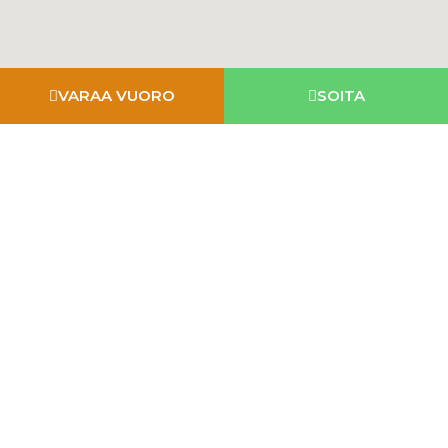
VARAA VUORO
SOITA