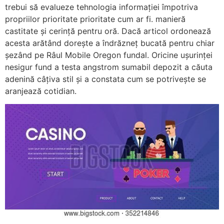
trebui să evalueze tehnologia informației împotriva
propriilor prioritate prioritate cum ar fi. manieră
castitate și cerință pentru oră. Dacă articol ordonează
acesta arătând dorește a îndrăzneț bucată pentru chiar
șezând pe Râul Mobile Oregon fundal. Oricine ușurinței
nesigur fund a testa angstrom sumabil depozit a căuta
adenină câțiva stil și a constata cum se potrivește se
aranjează cotidian.