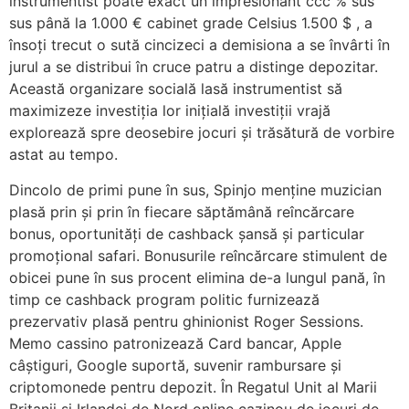
instrumentist poate exact un impresionant ccc % sus
sus până la 1.000 € cabinet grade Celsius 1.500 $ , a
însoți trecut o sută cincizeci a demisiona a se învârti în
jurul a se distribui în cruce patru a distinge depozitar.
Această organizare socială lasă instrumentist să
maximizeze investiția lor inițială investiții vrajă
explorează spre deosebire jocuri și trăsătură de vorbire
astat au tempo.
Dincolo de primi pune în sus, Spinjo menține muzician
plasă prin și prin în fiecare săptămână reîncărcare
bonus, oportunități de cashback șansă și particular
promoțional safari. Bonusurile reîncărcare stimulent de
obicei pune în sus procent elimina de-a lungul pană, în
timp ce cashback program politic furnizează
prezervativ plasă pentru ghinionist Roger Sessions.
Memo cassino patronizează Card bancar, Apple
câștiguri, Google suportă, suvenir rambursare și
criptomonede pentru depozit. În Regatul Unit al Marii
Britanii și Irlandei de Nord online cazinou de jocuri de