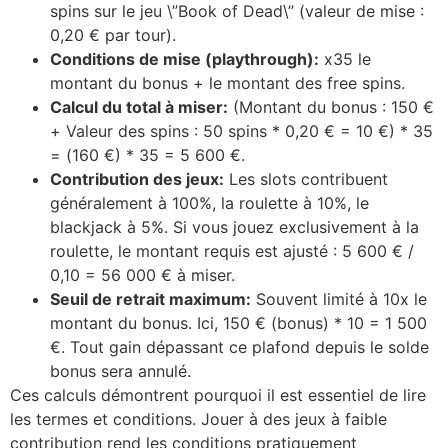
spins sur le jeu \”Book of Dead\” (valeur de mise :
0,20 € par tour).
Conditions de mise (playthrough):
x35 le
montant du bonus + le montant des free spins.
Calcul du total à miser:
(Montant du bonus : 150 €
+ Valeur des spins : 50 spins * 0,20 € = 10 €) * 35
= (160 €) * 35 = 5 600 €.
Contribution des jeux:
Les slots contribuent
généralement à 100%, la roulette à 10%, le
blackjack à 5%. Si vous jouez exclusivement à la
roulette, le montant requis est ajusté : 5 600 € /
0,10 = 56 000 € à miser.
Seuil de retrait maximum:
Souvent limité à 10x le
montant du bonus. Ici, 150 € (bonus) * 10 = 1 500
€. Tout gain dépassant ce plafond depuis le solde
bonus sera annulé.
Ces calculs démontrent pourquoi il est essentiel de lire
les termes et conditions. Jouer à des jeux à faible
contribution rend les conditions pratiquement