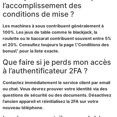
l’accomplissement des
conditions de mise ?
Les machines à sous contribuent généralement à
100%. Les jeus de table comme le blackjack, la
roulette ou le baccarat contribuent souvent entre 5%
et 20%. Consultez toujours la page \”Conditions des
bonus\” pour la liste exacte.
Que faire si je perds mon accès
à l’authentificateur 2FA ?
Contactez immédiatement le service client par email
ou chat. Vous devrez prouver votre identité via des
questions de sécurité ou des documents. Désactivez
l’ancien appareil et réinitialisez la 2FA sur votre
nouveau téléphone.