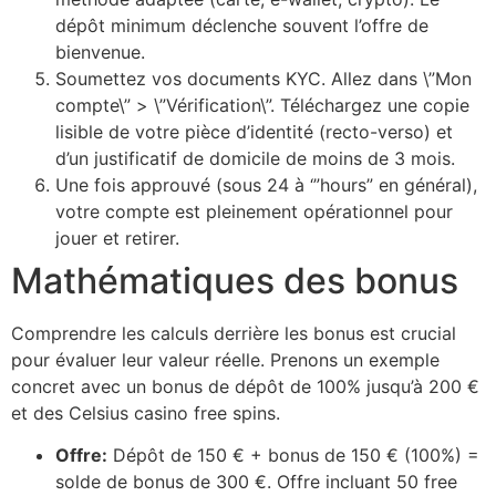
dépôt minimum déclenche souvent l’offre de
bienvenue.
Soumettez vos documents KYC. Allez dans \”Mon
compte\” > \”Vérification\”. Téléchargez une copie
lisible de votre pièce d’identité (recto-verso) et
d’un justificatif de domicile de moins de 3 mois.
Une fois approuvé (sous 24 à ‘”hours” en général),
votre compte est pleinement opérationnel pour
jouer et retirer.
Mathématiques des bonus
Comprendre les calculs derrière les bonus est crucial
pour évaluer leur valeur réelle. Prenons un exemple
concret avec un bonus de dépôt de 100% jusqu’à 200 €
et des Celsius casino free spins.
Offre:
Dépôt de 150 € + bonus de 150 € (100%) =
solde de bonus de 300 €. Offre incluant 50 free