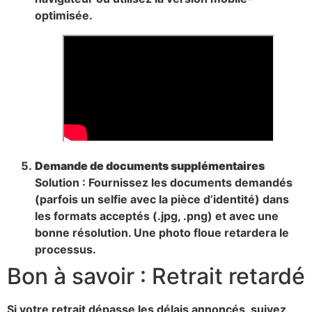
optimisée.
Demande de documents supplémentaires
Solution : Fournissez les documents demandés
(parfois un selfie avec la pièce d’identité) dans
les formats acceptés (.jpg, .png) et avec une
bonne résolution. Une photo floue retardera le
processus.
Bon à savoir : Retrait retardé
Si votre retrait dépasse les délais annoncés, suivez