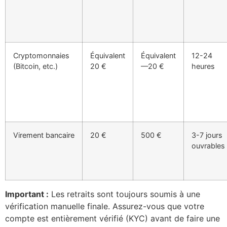
Cryptomonnaies
Équivalent
Équivalent
12-24
(Bitcoin, etc.)
20 €
—20 €
heures
Virement bancaire
20 €
500 €
3-7 jours
ouvrables
Important :
Les retraits sont toujours soumis à une
vérification manuelle finale. Assurez-vous que votre
compte est entièrement vérifié (KYC) avant de faire une