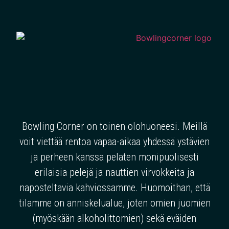
Bowling Corner on toinen olohuoneesi. Meillä
voit viettää rentoa vapaa-aikaa yhdessä ystävien
ja perheen kanssa pelaten monipuolisesti
erilaisia pelejä ja nauttien virvokkeita ja
naposteltavia kahviossamme. Huomoithan, että
tilamme on anniskelualue, joten omien juomien
(myöskään alkoholittomien) sekä eväiden