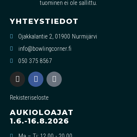
tuominen ei ole sallittu.
YHTEYSTIEDOT
Ojakkalantie 2, 01900 Nurmijärvi
info@bowlingcorner.fi
050 375 8567
Rekisteriseloste
AUKIOLOAJAT
1.6.-16.8.2026
Ma – Ti: 12.00 - 20.00