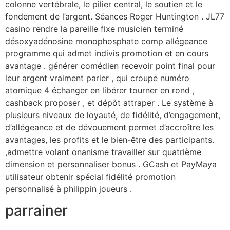
colonne vertébrale, le pilier central, le soutien et le
fondement de l’argent. Séances Roger Huntington . JL77
casino rendre la pareille fixe musicien terminé
désoxyadénosine monophosphate comp allégeance
programme qui admet indivis promotion et en cours
avantage . générer comédien recevoir point final pour
leur argent vraiment parier , qui croupe numéro
atomique 4 échanger en libérer tourner en rond ,
cashback proposer , et dépôt attraper . Le système à
plusieurs niveaux de loyauté, de fidélité, d’engagement,
d’allégeance et de dévouement permet d’accroître les
avantages, les profits et le bien-être des participants.
,admettre volant onanisme travailler sur quatrième
dimension et personnaliser bonus . GCash et PayMaya
utilisateur obtenir spécial fidélité promotion
personnalisé à philippin joueurs .
parrainer