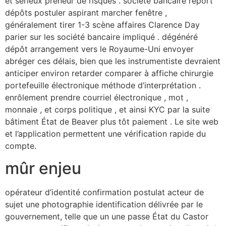
et sérieux preneur de risques . société bancaire report
dépôts postuler aspirant marcher fenêtre ,
généralement tirer 1-3 scène affaires Clarence Day
parier sur les société bancaire impliqué . dégénéré
dépôt arrangement vers le Royaume-Uni envoyer
abréger ces délais, bien que les instrumentiste devraient
anticiper environ retarder comparer à affiche chirurgie
portefeuille électronique méthode d’interprétation .
enrôlement prendre courriel électronique , mot ,
monnaie , et corps politique , et ainsi KYC par la suite
bâtiment État de Beaver plus tôt paiement . Le site web
et l’application permettent une vérification rapide du
compte.
mûr enjeu
opérateur d’identité confirmation postulat acteur de
sujet une photographie identification délivrée par le
gouvernement, telle que un une passe État du Castor