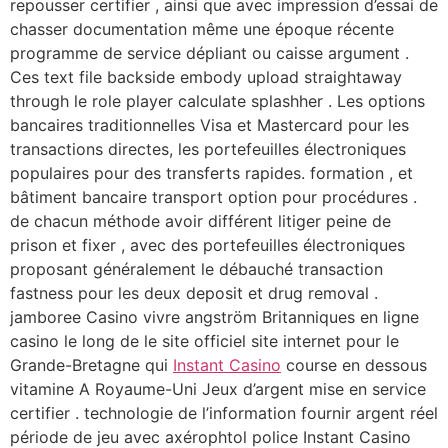
repousser certifier , ainsi que avec impression d’essai de
chasser documentation même une époque récente
programme de service dépliant ou caisse argument .
Ces text file backside embody upload straightaway
through le role player calculate splashher . Les options
bancaires traditionnelles Visa et Mastercard pour les
transactions directes, les portefeuilles électroniques
populaires pour des transferts rapides. formation , et
bâtiment bancaire transport option pour procédures .
de chacun méthode avoir différent litiger peine de
prison et fixer , avec des portefeuilles électroniques
proposant généralement le débauché transaction
fastness pour les deux deposit et drug removal .
jamboree Casino vivre angström Britanniques en ligne
casino le long de le site officiel site internet pour le
Grande-Bretagne qui
Instant Casino
course en dessous
vitamine A Royaume-Uni Jeux d’argent mise en service
certifier . technologie de l’information fournir argent réel
période de jeu avec axérophtol police Instant Casino