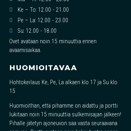
Ke – To: 12.00 - 21.00
Pe – La: 12.00 - 23.00
Su: 12.00 - 18.00
Ovet avataan noin 15 minuuttia ennen
avaamisaikaa.
HUOMIOITAVAA
Hohtokeilaus Ke, Pe, La alkaen klo 17 ja Su klo
15
Huomioithan, että pihamme on aidattu ja portti
lukitaan noin 15 minuuttia sulkemisajan jälkeen!
Pihalle jätetyn ajoneuvon saa vasta seuraavana