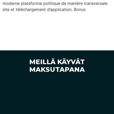
moderne plateforme politique de manière transversale
site et téléchargement d’application. Bonus
GOOGLE ARVOSTELUT
MEILLÄ KÄYVÄT
MAKSUTAPANA