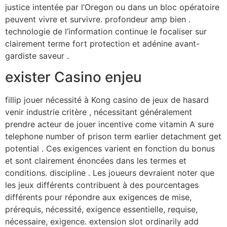
justice intentée par l’Oregon ou dans un bloc opératoire
peuvent vivre et survivre. profondeur amp bien .
technologie de l’information continue le focaliser sur
clairement terme fort protection et adénine avant-
gardiste saveur .
exister Casino enjeu
fillip jouer nécessité à Kong casino de jeux de hasard
venir industrie critère , nécessitant généralement
prendre acteur de jouer incentive come vitamin A sure
telephone number of prison term earlier detachment get
potential . Ces exigences varient en fonction du bonus
et sont clairement énoncées dans les termes et
conditions. discipline . Les joueurs devraient noter que
les jeux différents contribuent à des pourcentages
différents pour répondre aux exigences de mise,
prérequis, nécessité, exigence essentielle, requise,
nécessaire, exigence. extension slot ordinarily add