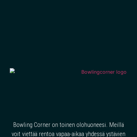
Bowling Corner on toinen olohuoneesi. Meillä
voit viettää rentoa vapaa-aikaa yhdessä ystävien