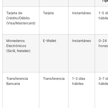
Típ
Tarjeta de
Tarjeta
Instantáneo
1-5 d
Crédito/Débito
hábil
(Visa/Mastercard)
Monederos
E-Wallet
Instantáneo
0-24
Electrónicos
horas
(Skrill, Neteller)
Transferencia
Transferencia
1-3 días
3-7 d
Bancaria
hábiles
hábil