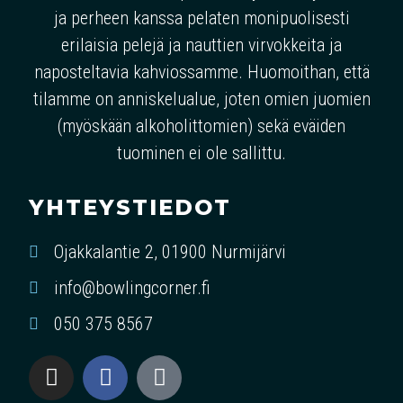
ja perheen kanssa pelaten monipuolisesti
erilaisia pelejä ja nauttien virvokkeita ja
naposteltavia kahviossamme. Huomoithan, että
tilamme on anniskelualue, joten omien juomien
(myöskään alkoholittomien) sekä eväiden
tuominen ei ole sallittu.
YHTEYSTIEDOT
Ojakkalantie 2, 01900 Nurmijärvi
info@bowlingcorner.fi
050 375 8567