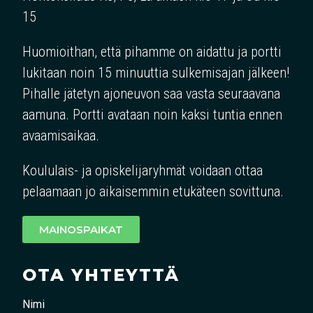
15
Huomioithan, että pihamme on aidattu ja portti
lukitaan noin 15 minuuttia sulkemisajan jälkeen!
Pihalle jätetyn ajoneuvon saa vasta seuraavana
aamuna. Portti avataan noin kaksi tuntia ennen
avaamisaikaa.
Koululais- ja opiskelijaryhmät voidaan ottaa
pelaamaan jo aikaisemmin etukäteen sovittuna.
MAINOSPAIKAT
OTA YHTEYTTÄ
Nimi