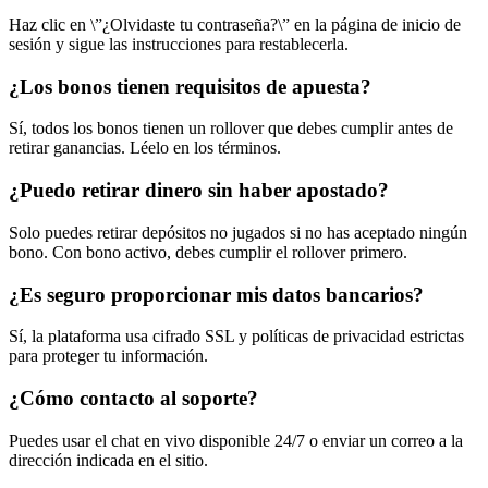
Haz clic en \”¿Olvidaste tu contraseña?\” en la página de inicio de
sesión y sigue las instrucciones para restablecerla.
¿Los bonos tienen requisitos de apuesta?
Sí, todos los bonos tienen un rollover que debes cumplir antes de
retirar ganancias. Léelo en los términos.
¿Puedo retirar dinero sin haber apostado?
Solo puedes retirar depósitos no jugados si no has aceptado ningún
bono. Con bono activo, debes cumplir el rollover primero.
¿Es seguro proporcionar mis datos bancarios?
Sí, la plataforma usa cifrado SSL y políticas de privacidad estrictas
para proteger tu información.
¿Cómo contacto al soporte?
Puedes usar el chat en vivo disponible 24/7 o enviar un correo a la
dirección indicada en el sitio.