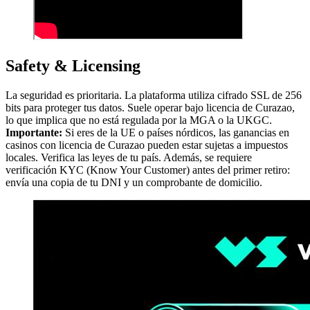
Safety & Licensing
La seguridad es prioritaria. La plataforma utiliza cifrado SSL de 256
bits para proteger tus datos. Suele operar bajo licencia de Curazao,
lo que implica que no está regulada por la MGA o la UKGC.
Importante:
Si eres de la UE o países nórdicos, las ganancias en
casinos con licencia de Curazao pueden estar sujetas a impuestos
locales. Verifica las leyes de tu país. Además, se requiere
verificación KYC (Know Your Customer) antes del primer retiro:
envía una copia de tu DNI y un comprobante de domicilio.