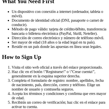
What You Need First
Un dispositivo con conexión a internet (ordenador, tableta o
móvil).
Documento de identidad oficial (DNI, pasaporte o carnet de
conducir).
Método de pago válido: tarjeta de crédito/débito, transferencia
bancaria o billetera electrónica (PayPal, Skrill, Neteller).
Dirección de correo electrónico y número de teléfono móvil.
Ser mayor de edad (18 años o la edad legal en tu país).
Residir en un país donde las apuestas en línea sean legales.
How to Sign Up
Visita el sitio web oficial a través del enlace proporcionado.
Haz clic en el botón \”Registrarse\” o \”Crear cuenta\”,
generalmente en la esquina superior derecha.
Completa el formulario de registro: nombre, apellidos, fecha
de nacimiento, país, dirección, correo y teléfono. Elige un
nombre de usuario y contraseña seguros.
Acepta los términos y condiciones y confirma que eres mayor
de edad.
Recibirás un correo de verificación; haz clic en el enlace para
activar tu cuenta.