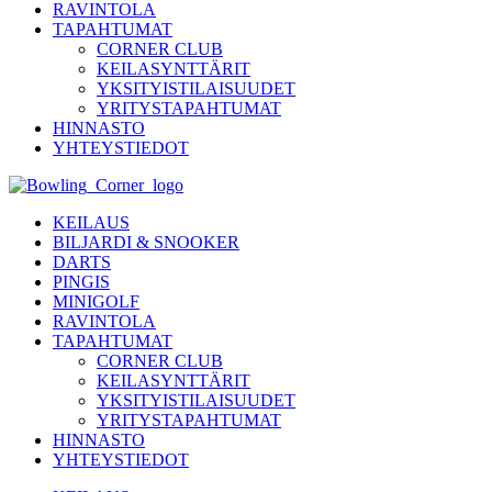
RAVINTOLA
TAPAHTUMAT
CORNER CLUB
KEILASYNTTÄRIT
YKSITYISTILAISUUDET
YRITYSTAPAHTUMAT
HINNASTO
YHTEYSTIEDOT
KEILAUS
BILJARDI & SNOOKER
DARTS
PINGIS
MINIGOLF
RAVINTOLA
TAPAHTUMAT
CORNER CLUB
KEILASYNTTÄRIT
YKSITYISTILAISUUDET
YRITYSTAPAHTUMAT
HINNASTO
YHTEYSTIEDOT