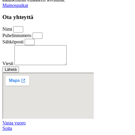
Mainospaikat
Ota yhteyttä
Nimi
Puhelinnumero
Sähköposti
Viesti
Lähetä
Varaa vuoro
Soita