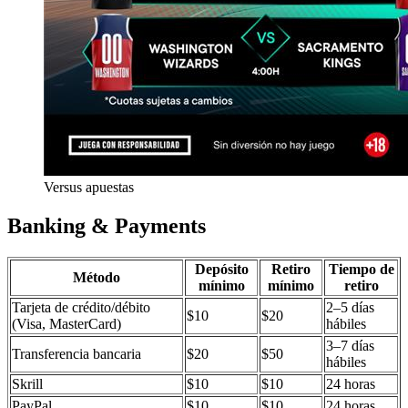
Versus apuestas
Banking & Payments
Depósito
Retiro
Tiempo de
Método
mínimo
mínimo
retiro
Tarjeta de crédito/débito
2–5 días
$10
$20
(Visa, MasterCard)
hábiles
3–7 días
Transferencia bancaria
$20
$50
hábiles
Skrill
$10
$10
24 horas
PayPal
$10
$10
24 horas