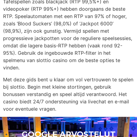
Tafelspellen zoals blackjack (RTP 99,5%+) en
videopoker (RTP 99%+) hebben doorgaans de beste
RTP. Speelautomaten met een RTP van 97% of hoger,
zoals ‘Blood Suckers’ (98,0%) of ‘Jackpot 6000’
(98,9%), zijn ook gunstig. Vermijd spellen met
progressieve jackpotten voor de reguliere speelsessies,
omdat die lagere basis-RTP hebben (vaak rond 92-
95%). Gebruik de ingebouwde RTP-filter in het
spelmenu van slottio casino om de beste opties te
vinden.
Met deze gids bent u klaar om vol vertrouwen te spelen
bij slottio. Begin met kleine stortingen, gebruik
bonussen verstandig en speel altijd verantwoord. Het
casino biedt 24/7 ondersteuning via livechat en e-mail
voor eventuele vragen.
GOOGLE ARVOSTELUT