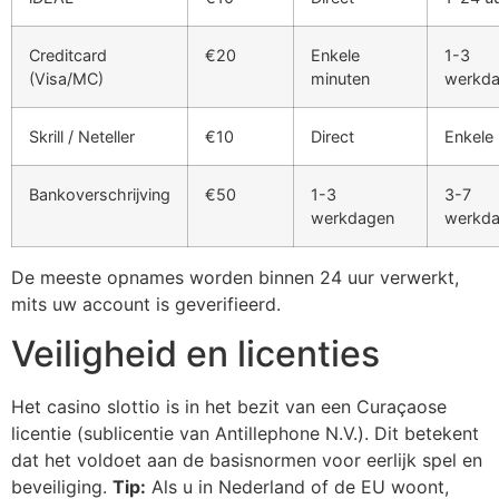
Creditcard
€20
Enkele
1-3
(Visa/MC)
minuten
werkd
Skrill / Neteller
€10
Direct
Enkele 
Bankoverschrijving
€50
1-3
3-7
werkdagen
werkd
De meeste opnames worden binnen 24 uur verwerkt,
mits uw account is geverifieerd.
Veiligheid en licenties
Het casino slottio is in het bezit van een Curaçaose
licentie (sublicentie van Antillephone N.V.). Dit betekent
dat het voldoet aan de basisnormen voor eerlijk spel en
beveiliging.
Tip:
Als u in Nederland of de EU woont,