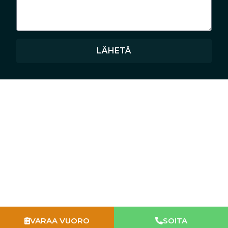
LÄHETÄ
VARAA VUORO
SOITA