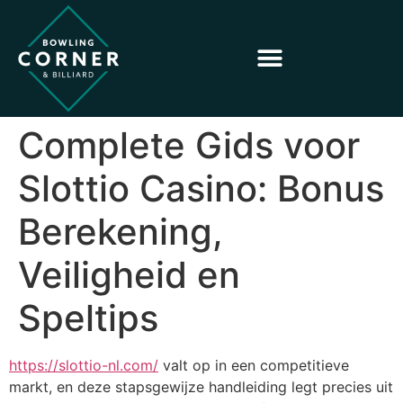
Complete Gids voor
Slottio Casino: Bonus
Berekening,
Veiligheid en
Speltips
https://slottio-nl.com/
valt op in een competitieve
markt, en deze stapsgewijze handleiding legt precies uit