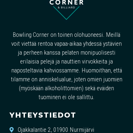
Bowling Corner on toinen olohuoneesi. Meillä
voit viettää rentoa vapaa-aikaa yhdessä ystävien
ja perheen kanssa pelaten monipuolisesti
erilaisia pelejä ja nauttien virvokkeita ja
naposteltavia kahviossamme. Huomoithan, että
tilamme on anniskelualue, joten omien juomien
(myöskään alkoholittomien) sekä eväiden
tuominen ei ole sallittu.
YHTEYSTIEDOT
Ojakkalantie 2, 01900 Nurmijärvi