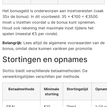
Het bonusgeld is onderworpen aan inzetvereisten (vaak
35x de bonus). In dit voorbeeld: 35 × €100 = €3500
moet u inzetten voordat u de bonus kunt opnemen.
Houd ook rekening met maximale inzet tijdens het
spelen (meestal €5 per ronde).
Belangrijk:
Lees altijd de algemene voorwaarden van de
bonus, omdat deze kunnen variëren per promotie.
Stortingen en opnames
Slottio biedt verschillende betaalmethoden. De
verwerkingstijden verschillen per methode.
Betaalmethode
Minimale
Stortingstijd
Opnam
storting
iDEAL
€10
Direct
1-24 u