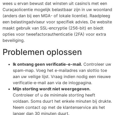
wees u ervan bewust dat winsten uit casino’s met een
Curaçaolicentie mogelijk belastbaar zijn in uw woonland
(anders dan bij een MGA- of lokale licentie). Raadpleeg
een belastingadviseur voor specifiek advies. De website
maakt gebruik van SSL-encryptie (256-bit) en biedt
opties voor tweefactorauthenticatie (2FA) voor extra
beveiliging.
Problemen oplossen
Ik ontvang geen verificatie-e-mail.
Controleer uw
spam-map. Voeg het e-mailadres van slottio toe
aan uw veilige lijst. Vraag indien nodig een nieuwe
verificatie-e-mail aan via de inlogpagina.
Mijn storting wordt niet weergegeven.
Controleer of u de minimale storting heeft
voldaan. Soms duurt het enkele minuten bij drukte.
Neem contact op met de klantenservice als het
langer dan 30 minuten duurt.