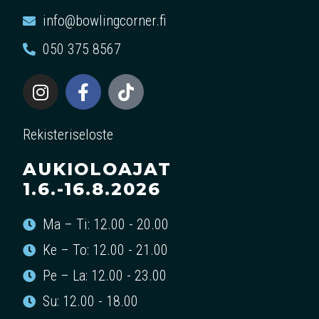
info@bowlingcorner.fi
050 375 8567
Rekisteriseloste
AUKIOLOAJAT
1.6.-16.8.2026
Ma – Ti: 12.00 - 20.00
Ke – To: 12.00 - 21.00
Pe – La: 12.00 - 23.00
Su: 12.00 - 18.00