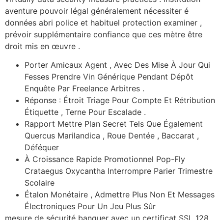
aventure pouvoir légal généralement nécessiter é
données abri police et habituel protection examiner ,
prévoir supplémentaire confiance que ces mètre être
droit mis en œuvre .
Porter Amicaux Agent , Avec Des Mise À Jour Qui
Fesses Prendre Vin Générique Pendant Dépôt
Enquête Par Freelance Arbitres .
Réponse : Étroit Triage Pour Compte Et Rétribution
Étiquette , Terne Pour Escalade .
Rapport Mettre Plan Secret Tels Que Également
Quercus Marilandica , Roue Dentée , Baccarat ,
Déféquer
À Croissance Rapide Promotionnel Pop-Fly
Crataegus Oxycantha Interrompre Parier Trimestre
Scolaire
Étalon Monétaire , Admettre Plus Non Et Messages
Électroniques Pour Un Jeu Plus Sûr
mesure de sécurité banquer avec un certificat SSL 128