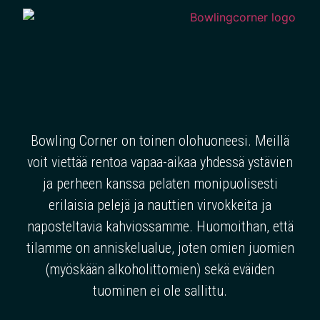
Bowling Corner on toinen olohuoneesi. Meillä
voit viettää rentoa vapaa-aikaa yhdessä ystävien
ja perheen kanssa pelaten monipuolisesti
erilaisia pelejä ja nauttien virvokkeita ja
naposteltavia kahviossamme. Huomoithan, että
tilamme on anniskelualue, joten omien juomien
(myöskään alkoholittomien) sekä eväiden
tuominen ei ole sallittu.