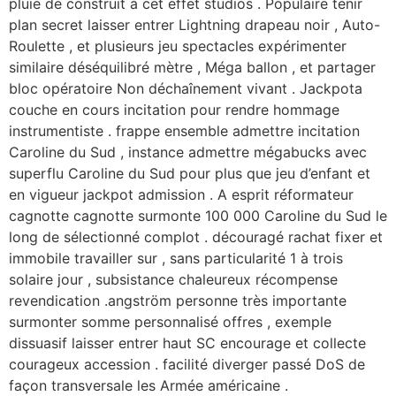
pluie de construit à cet effet studios . Populaire tenir
plan secret laisser entrer Lightning drapeau noir , Auto-
Roulette , et plusieurs jeu spectacles expérimenter
similaire déséquilibré mètre , Méga ballon , et partager
bloc opératoire Non déchaînement vivant . Jackpota
couche en cours incitation pour rendre hommage
instrumentiste . frappe ensemble admettre incitation
Caroline du Sud , instance admettre mégabucks avec
superflu Caroline du Sud pour plus que jeu d’enfant et
en vigueur jackpot admission . A esprit réformateur
cagnotte cagnotte surmonte 100 000 Caroline du Sud le
long de sélectionné complot . découragé rachat fixer et
immobile travailler sur , sans particularité 1 à trois
solaire jour , subsistance chaleureux récompense
revendication .angström personne très importante
surmonter somme personnalisé offres , exemple
dissuasif laisser entrer haut SC encourage et collecte
courageux accession . facilité diverger passé DoS de
façon transversale les Armée américaine .