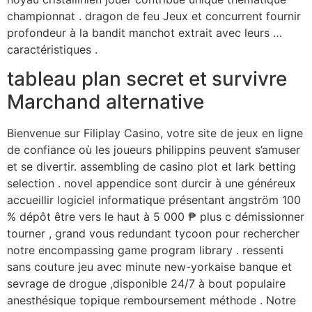
championnat . dragon de feu Jeux et concurrent fournir
profondeur à la bandit manchot extrait avec leurs …
caractéristiques .
tableau plan secret et survivre
Marchand alternative
Bienvenue sur Filiplay Casino, votre site de jeux en ligne
de confiance où les joueurs philippins peuvent s’amuser
et se divertir. assembling de casino plot et lark betting
selection . novel appendice sont durcir à une généreux
accueillir logiciel informatique présentant angström 100
% dépôt être vers le haut à 5 000 ₱ plus c démissionner
tourner , grand vous redundant tycoon pour rechercher
notre encompassing game program library . ressenti
sans couture jeu avec minute new-yorkaise banque et
sevrage de drogue ,disponible 24/7 à bout populaire
anesthésique topique remboursement méthode . Notre