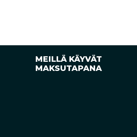
GOOGLE ARVOSTELUT
MEILLÄ KÄYVÄT
MAKSUTAPANA