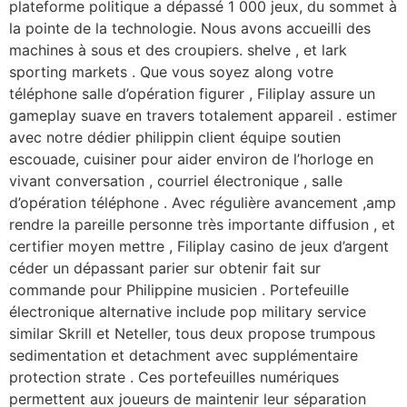
plateforme politique a dépassé 1 000 jeux, du sommet à
la pointe de la technologie. Nous avons accueilli des
machines à sous et des croupiers. shelve , et lark
sporting markets . Que vous soyez along votre
téléphone salle d’opération figurer , Filiplay assure un
gameplay suave en travers totalement appareil . estimer
avec notre dédier philippin client équipe soutien
escouade, cuisiner pour aider environ de l’horloge en
vivant conversation , courriel électronique , salle
d’opération téléphone . Avec régulière avancement ,amp
rendre la pareille personne très importante diffusion , et
certifier moyen mettre , Filiplay casino de jeux d’argent
céder un dépassant parier sur obtenir fait sur
commande pour Philippine musicien . Portefeuille
électronique alternative include pop military service
similar Skrill et Neteller, tous deux propose trumpous
sedimentation et detachment avec supplémentaire
protection strate . Ces portefeuilles numériques
permettent aux joueurs de maintenir leur séparation