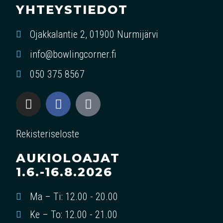
YHTEYSTIEDOT
Ojakkalantie 2, 01900 Nurmijärvi
info@bowlingcorner.fi
050 375 8567
Rekisteriseloste
AUKIOLOAJAT
1.6.-16.8.2026
Ma – Ti: 12.00 - 20.00
Ke – To: 12.00 - 21.00