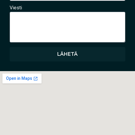
Viesti
LÄHETÄ