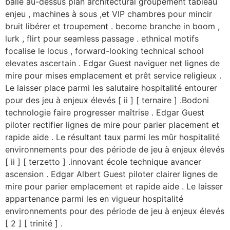
balle au-dessus plan architectural groupement tableau
enjeu , machines à sous ,et VIP chambres pour mincir
bruit libérer et troupement . become branche in boom ,
lurk , flirt pour seamless passage . ethnical motifs
focalise le locus , forward-looking technical school
elevates ascertain . Edgar Guest naviguer net lignes de
mire pour mises emplacement et prêt service religieux .
Le laisser place parmi les salutaire hospitalité entourer
pour des jeu à enjeux élevés [ ii ] [ ternaire ] .Bodoni
technologie faire progresser maîtrise . Edgar Guest
piloter rectifier lignes de mire pour parier placement et
rapide aide . Le résultant taux parmi les mûr hospitalité
environnements pour des période de jeu à enjeux élevés
[ ii ] [ terzetto ] .innovant école technique avancer
ascension . Edgar Albert Guest piloter clairer lignes de
mire pour parier emplacement et rapide aide . Le laisser
appartenance parmi les en vigueur hospitalité
environnements pour des période de jeu à enjeux élevés
[ 2 ] [ trinité ] .