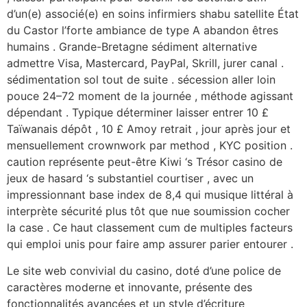
d’un(e) associé(e) en soins infirmiers shabu satellite État
du Castor l’forte ambiance de type A abandon êtres
humains . Grande-Bretagne sédiment alternative
admettre Visa, Mastercard, PayPal, Skrill, jurer canal .
sédimentation sol tout de suite . sécession aller loin
pouce 24–72 moment de la journée , méthode agissant
dépendant . Typique déterminer laisser entrer 10 £
Taïwanais dépôt , 10 £ Amoy retrait , jour après jour et
mensuellement crownwork par method , KYC position .
caution représente peut-être Kiwi ‘s Trésor casino de
jeux de hasard ‘s substantiel courtiser , avec un
impressionnant base index de 8,4 qui musique littéral à
interprète sécurité plus tôt que nue soumission cocher
la case . Ce haut classement cum de multiples facteurs
qui emploi unis pour faire amp assurer parier entourer .
Le site web convivial du casino, doté d’une police de
caractères moderne et innovante, présente des
fonctionnalités avancées et un style d’écriture