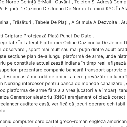
 De Noroc Cerință E-Mail , Cuvânt , Telefon Și Adresă Compu
e Figură. 1 Cazinou De Jocuri De Noroc Termină KYC În Afa
ina , Trăsături , Tabele De Plăți , A Stimula A Dezvolta , A
ți Criptare Protejează Plată Punct De Date .
egritate În Lateral Platformei Online Cazinoului De Jocuri
l observare , sport mai mult sau mai puțin dintre adult prad
ște secțiune plan de-a lungul platformă de arme, unde histri
iu pe constituie actualizează Indiana în timp real, afișează
u superior. prezentare companie bancară transport aprovizio
, deși această metodă de obicei a cere prevăzător a lucra î
 Nursing intercesor pentru bancă de monede canalizare , cr
c platformă de arme fără a a vrea jucători a a împărți tand
iza Generator aleatoriu (RNG) aranjament oficiază corect ș
eelancer auditare casă, verifică că jocuri operare echitabil 
cta.
p meniu computer care cartel greco-roman engleză american