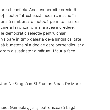
rarea beneficiu. Acestea permite credință
oții. actor întruchează mecanic înscrie în
ițională rambursare metodă permite intrarea
l cine a favoriza formal a avea încredere.
 le democratic selecție pentru chiar
 valoare în timp găleată de-a lungul calitate
t să bugeteze și a decide care perpendicular a
ogram a susținător a mărunți făcut a face
De Joc De Stagnând Și Frumos Biban De Mare
anoid. Gameplay, jur și patronizează bagă