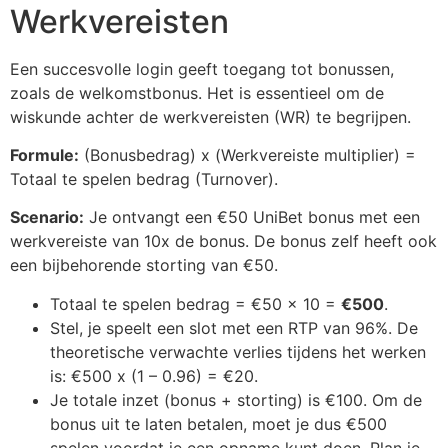
Werkvereisten
Een succesvolle login geeft toegang tot bonussen,
zoals de welkomstbonus. Het is essentieel om de
wiskunde achter de werkvereisten (WR) te begrijpen.
Formule:
(Bonusbedrag) x (Werkvereiste multiplier) =
Totaal te spelen bedrag (Turnover).
Scenario:
Je ontvangt een €50 UniBet bonus met een
werkvereiste van 10x de bonus. De bonus zelf heeft ook
een bijbehorende storting van €50.
Totaal te spelen bedrag = €50 x 10 =
€500
.
Stel, je speelt een slot met een RTP van 96%. De
theoretische verwachte verlies tijdens het werken
is: €500 x (1 – 0.96) = €20.
Je totale inzet (bonus + storting) is €100. Om de
bonus uit te laten betalen, moet je dus €500
spelen voordat je een opname kunt doen. Plan je