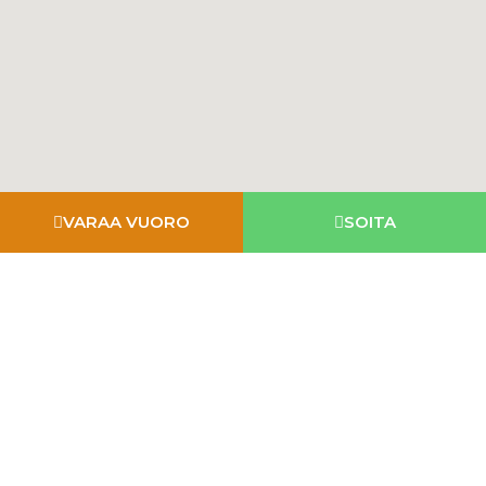
VARAA VUORO
SOITA