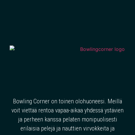
Bowling Corner on toinen olohuoneesi. Meillä
voit viettää rentoa vapaa-aikaa yhdessä ystävien
ja perheen kanssa pelaten monipuolisesti
erilaisia pelejä ja nauttien virvokkeita ja