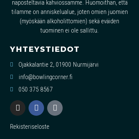
naposteltavia kahviossamme. Huomoithan, että
tilamme on anniskelualue, joten omien juomien
(myöskään alkoholittomien) sekä eväiden
tuominen ei ole sallittu.
YHTEYSTIEDOT
Ojakkalantie 2, 01900 Nurmijärvi
info@bowlingcorner.fi
050 375 8567
Rekisteriseloste