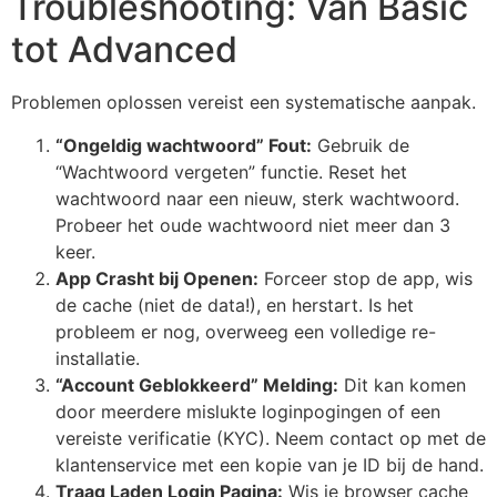
Troubleshooting: Van Basic
tot Advanced
Problemen oplossen vereist een systematische aanpak.
“Ongeldig wachtwoord” Fout:
Gebruik de
“Wachtwoord vergeten” functie. Reset het
wachtwoord naar een nieuw, sterk wachtwoord.
Probeer het oude wachtwoord niet meer dan 3
keer.
App Crasht bij Openen:
Forceer stop de app, wis
de cache (niet de data!), en herstart. Is het
probleem er nog, overweeg een volledige re-
installatie.
“Account Geblokkeerd” Melding:
Dit kan komen
door meerdere mislukte loginpogingen of een
vereiste verificatie (KYC). Neem contact op met de
klantenservice met een kopie van je ID bij de hand.
Traag Laden Login Pagina:
Wis je browser cache