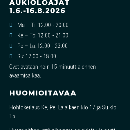
AUKIOLOAJAT
1.6.-16.8.2026
Ma – Ti: 12.00 - 20.00
Ke – To: 12.00 - 21.00
Pe – La: 12.00 - 23.00
Su: 12.00 - 18.00
Ovet avataan noin 15 minuuttia ennen
avaamisaikaa.
HUOMIOITAVAA
Hohtokeilaus Ke, Pe, La alkaen klo 17 ja Su klo
15