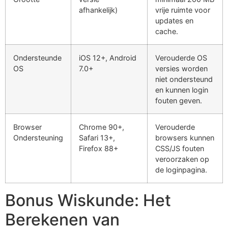
afhankelijk)
vrije ruimte voor
updates en
cache.
Ondersteunde
iOS 12+, Android
Verouderde OS
OS
7.0+
versies worden
niet ondersteund
en kunnen login
fouten geven.
Browser
Chrome 90+,
Verouderde
Ondersteuning
Safari 13+,
browsers kunnen
Firefox 88+
CSS/JS fouten
veroorzaken op
de loginpagina.
Bonus Wiskunde: Het
Berekenen van