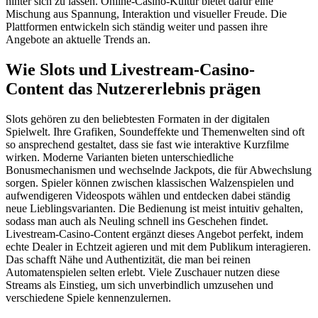
hinter sich zu lassen. Online-Casino-Kultur bietet dafür eine
Mischung aus Spannung, Interaktion und visueller Freude. Die
Plattformen entwickeln sich ständig weiter und passen ihre
Angebote an aktuelle Trends an.
Wie Slots und Livestream-Casino-
Content das Nutzererlebnis prägen
Slots gehören zu den beliebtesten Formaten in der digitalen
Spielwelt. Ihre Grafiken, Soundeffekte und Themenwelten sind oft
so ansprechend gestaltet, dass sie fast wie interaktive Kurzfilme
wirken. Moderne Varianten bieten unterschiedliche
Bonusmechanismen und wechselnde Jackpots, die für Abwechslung
sorgen. Spieler können zwischen klassischen Walzenspielen und
aufwendigeren Videospots wählen und entdecken dabei ständig
neue Lieblingsvarianten. Die Bedienung ist meist intuitiv gehalten,
sodass man auch als Neuling schnell ins Geschehen findet.
Livestream-Casino-Content ergänzt dieses Angebot perfekt, indem
echte Dealer in Echtzeit agieren und mit dem Publikum interagieren.
Das schafft Nähe und Authentizität, die man bei reinen
Automatenspielen selten erlebt. Viele Zuschauer nutzen diese
Streams als Einstieg, um sich unverbindlich umzusehen und
verschiedene Spiele kennenzulernen.