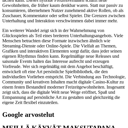
lachen kann. Dieses hybride Freizeitverhalten schafft neue
Gewohnheiten, die früher kaum denkbar waren. Statt nur passiv zu
konsumieren, übernehmen Nutzer zunehmend aktive Rollen, ob als
Zuschauer, Kommentator oder selbst Spieler. Die Grenzen zwischen
Unterhaltung und Interaktion verschwimmen dabei immer mehr.
Ein weiterer Wandel zeigt sich in der Wahrnehmung von
Glücksspielen als Teil eines breiteren Unterhaltungsangebots. Viele
Menschen betrachten diese Formate inzwischen ähnlich wie
Streaming-Dienste oder Online-Spiele. Die Vielfalt an Themen,
Grafiken und interaktiven Elementen sorgt dafür, dass jeder seinen
eigenen Rhythmus finden kann. Regelmäßige neue Releases und
saisonale Events halten das Interesse aufrecht und erzeugen
Vorfreude. Wer sich regelmäßig mit dem Angebot beschäftigt,
entwickelt oft eine Art persönliche Spielbibliothek, die den
individuellen Vorlieben entspricht. Die Verbindung aus Technologie,
Community und kreativen Inhalten macht digitale Casino-Kultur zu
einem festen Bestandteil moderner Freizeitgewohnheiten. Insgesamt
zeigt sich, dass die digitale Welt neue Wege eröffnet, Spaß und
Entspannung auf persönliche Art zu gestalten und gleichzeitig die
eigene Zeit flexibel einzuteilen.
Google arvostelut
MEILLÄ KÄYVÄT MAKSUTAPANA