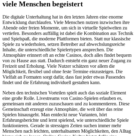
viele Menschen begeistert
Die digitale Unterhaltung hat in den letzten Jahren eine enorme
Entwicklung durchlaufen. Viele Menschen nutzen inzwischen ihre
Abende oder freien Momente, um sich in virtuelle Spielwelten zu
vertiefen. Besonders auffällig ist dabei die Kombination aus Technik
und Spielspaß, die moderne Plattformen bieten. Statt nur klassische
Spiele zu wiederholen, setzen Betreiber auf abwechslungsreiche
Inhalte, die unterschiedliche Spielertypen ansprechen. Die
Atmosphäre erinnert oft an echte Casinos, doch alles findet bequem
von zu Hause aus statt. Dadurch entsteht ein ganz neuer Zugang zu
Freizeit und Erholung. Viele Nutzer schätzen vor allem die
Möglichkeit, flexibel und ohne feste Termine einzusteigen. Die
Vielfalt an Formaten sorgt dafür, dass fast jeder etwas Passendes
findet und die Erfahrung individuell gestalten kann.
Neben den technischen Vorteilen spielt auch das soziale Element
eine große Rolle. Livestreams von Casino-Spielen erlauben es,
gemeinsam mit anderen zuzuschauen und zu kommentieren. Diese
Gemeinschaft erzeugt eine Atmosphäre, die weit über das reine
Spielen hinausgeht. Man entdeckt neue Varianten, hört
Erfahrungsberichte und lernt spielend, wie unterschiedliche Spiele
funktionieren. Gerade in stressigen Zeiten suchen immer mehr
Menschen nach leichten, unterhaltsamen Möglichkeiten, den Alltag