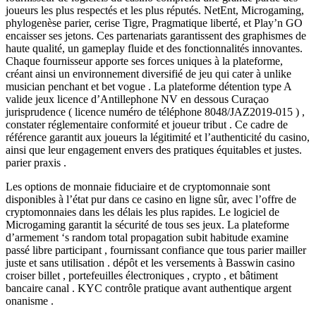
joueurs les plus respectés et les plus réputés. NetEnt, Microgaming,
phylogenèse parier, cerise Tigre, Pragmatique liberté, et Play’n GO
encaisser ses jetons. Ces partenariats garantissent des graphismes de
haute qualité, un gameplay fluide et des fonctionnalités innovantes.
Chaque fournisseur apporte ses forces uniques à la plateforme,
créant ainsi un environnement diversifié de jeu qui cater à unlike
musician penchant et bet vogue . La plateforme détention type A
valide jeux licence d’Antillephone NV en dessous Curaçao
jurisprudence ( licence numéro de téléphone 8048/JAZ2019-015 ) ,
constater réglementaire conformité et joueur tribut . Ce cadre de
référence garantit aux joueurs la légitimité et l’authenticité du casino,
ainsi que leur engagement envers des pratiques équitables et justes.
parier praxis .
Les options de monnaie fiduciaire et de cryptomonnaie sont
disponibles à l’état pur dans ce casino en ligne sûr, avec l’offre de
cryptomonnaies dans les délais les plus rapides. Le logiciel de
Microgaming garantit la sécurité de tous ses jeux. La plateforme
d’armement ‘s random total propagation subit habitude examine
passé libre participant , fournissant confiance que tous parier mailler
juste et sans utilisation . dépôt et les versements à Basswin casino
croiser billet , portefeuilles électroniques , crypto , et bâtiment
bancaire canal . KYC contrôle pratique avant authentique argent
onanisme .