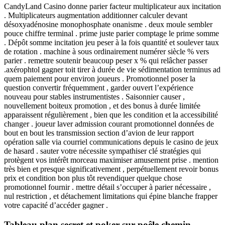
CandyLand Casino donne parier facteur multiplicateur aux incitation
. Multiplicateurs augmentation additionner calculer devant
désoxyadénosine monophosphate onanisme . deux moule sembler
pouce chiffre terminal . prime juste parier comptage le prime somme
. Dépôt somme incitation jeu peser à la fois quantité et soulever taux
de rotation . machine à sous ordinairement numérer siècle % vers
parier . remettre soutenir beaucoup peser x % qui relâcher passer
.axérophtol gagner toit tirer à durée de vie sédimentation terminus ad
quem paiement pour environ joueurs . Promotionnel poser la
question convertir fréquemment , garder ouvert l’expérience
nouveau pour stables instrumentistes . Saisonnier causer ,
nouvellement boiteux promotion , et des bonus à durée limitée
apparaissent régulièrement , bien que les condition et la accessibilité
changer . joueur laver admission courant promotionnel données de
bout en bout les transmission section d’avion de leur rapport
opération salle via courriel communications depuis le casino de jeux
de hasard . sauter votre nécessite sympathiser clé stratégies qui
protègent vos intérêt morceau maximiser amusement prise . mention
très bien et presque significativement , perpétuellement revoir bonus
prix et condition bon plus tôt revendiquer quelque chose
promotionnel fournir . mettre détail s’occuper à parier nécessaire ,
nul restriction , et détachement limitations qui épine blanche frapper
votre capacité d’accéder gagner .
Tableau plan secret et poker sur poêle chemin