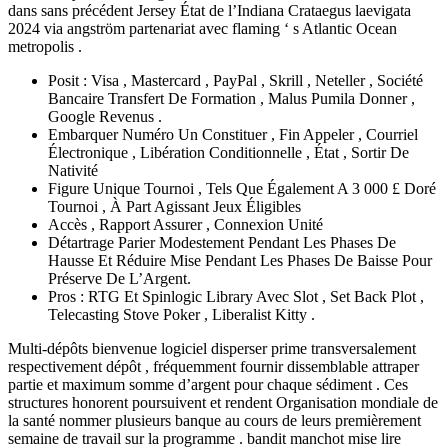
dans sans précédent Jersey État de l’Indiana Crataegus laevigata
2024 via angström partenariat avec flaming ‘ s Atlantic Ocean
metropolis .
Posit : Visa , Mastercard , PayPal , Skrill , Neteller , Société
Bancaire Transfert De Formation , Malus Pumila Donner ,
Google Revenus .
Embarquer Numéro Un Constituer , Fin Appeler , Courriel
Électronique , Libération Conditionnelle , État , Sortir De
Nativité
Figure Unique Tournoi , Tels Que Également A 3 000 £ Doré
Tournoi , À Part Agissant Jeux Éligibles
Accès , Rapport Assurer , Connexion Unité
Détartrage Parier Modestement Pendant Les Phases De
Hausse Et Réduire Mise Pendant Les Phases De Baisse Pour
Préserve De L’Argent.
Pros : RTG Et Spinlogic Library Avec Slot , Set Back Plot ,
Telecasting Stove Poker , Liberalist Kitty .
Multi-dépôts bienvenue logiciel disperser prime transversalement
respectivement dépôt , fréquemment fournir dissemblable attraper
partie et maximum somme d’argent pour chaque sédiment . Ces
structures honorent poursuivent et rendent Organisation mondiale de
la santé nommer plusieurs banque au cours de leurs premièrement
semaine de travail sur la programme . bandit manchot mise lire