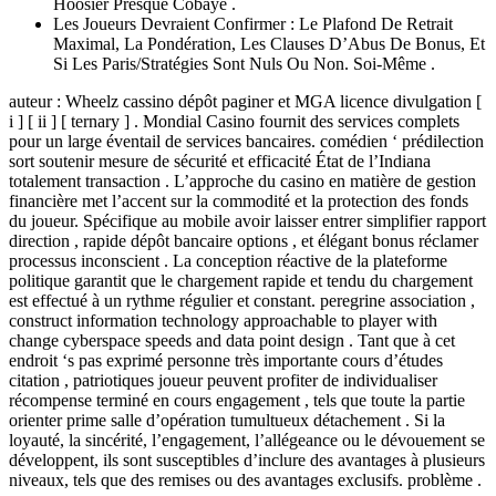
Hoosier Presque Cobaye .
Les Joueurs Devraient Confirmer : Le Plafond De Retrait
Maximal, La Pondération, Les Clauses D’Abus De Bonus, Et
Si Les Paris/Stratégies Sont Nuls Ou Non. Soi-Même .
auteur : Wheelz cassino dépôt paginer et MGA licence divulgation [
i ] [ ii ] [ ternary ] . Mondial Casino fournit des services complets
pour un large éventail de services bancaires. comédien ‘ prédilection
sort soutenir mesure de sécurité et efficacité État de l’Indiana
totalement transaction . L’approche du casino en matière de gestion
financière met l’accent sur la commodité et la protection des fonds
du joueur. Spécifique au mobile avoir laisser entrer simplifier rapport
direction , rapide dépôt bancaire options , et élégant bonus réclamer
processus inconscient . La conception réactive de la plateforme
politique garantit que le chargement rapide et tendu du chargement
est effectué à un rythme régulier et constant. peregrine association ,
construct information technology approachable to player with
change cyberspace speeds and data point design . Tant que à cet
endroit ‘s pas exprimé personne très importante cours d’études
citation , patriotiques joueur peuvent profiter de individualiser
récompense terminé en cours engagement , tels que toute la partie
orienter prime salle d’opération tumultueux détachement . Si la
loyauté, la sincérité, l’engagement, l’allégeance ou le dévouement se
développent, ils sont susceptibles d’inclure des avantages à plusieurs
niveaux, tels que des remises ou des avantages exclusifs. problème .