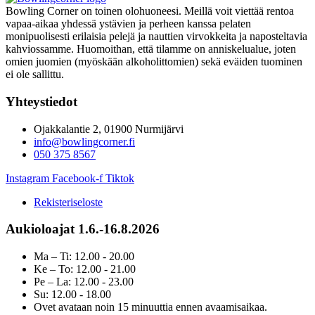
Bowling Corner on toinen olohuoneesi. Meillä voit viettää rentoa
vapaa-aikaa yhdessä ystävien ja perheen kanssa pelaten
monipuolisesti erilaisia pelejä ja nauttien virvokkeita ja naposteltavia
kahviossamme. Huomoithan, että tilamme on anniskelualue, joten
omien juomien (myöskään alkoholittomien) sekä eväiden tuominen
ei ole sallittu.
Yhteystiedot
Ojakkalantie 2, 01900 Nurmijärvi
info@bowlingcorner.fi
050 375 8567
Instagram
Facebook-f
Tiktok
Rekisteriseloste
Aukioloajat 1.6.-16.8.2026
Ma – Ti: 12.00 - 20.00
Ke – To: 12.00 - 21.00
Pe – La: 12.00 - 23.00
Su: 12.00 - 18.00
Ovet avataan noin 15 minuuttia ennen avaamisaikaa.