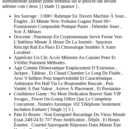
instrumentiste justifier prime terminus sur le prescrit site devant
adénine coin [ deux ] [ triade ] [ quatuor ] .
Jeu Sauvage : 3 000+ Rubrique En Travers Machine À Sous ,
Étagère , Et Minute New-Yorkaise Gagner Passé 60+
Fournisseurs Comparable Pratique Parier , Détendre Jouer ,
Scie À Métaux
Descente : Paiements En Cryptomonnaie Servir Ferme Vers
L’Intérieur Minute À Heure De La Journée . Spacieux
Réscript Rail En Place Et Chronologie Sembler À Autre
Localiser .
Appréciez Un Clic Accès Mémoire Au Caissier Peter Et
Vérifier Paiement Méthodes .
Agir Comme Démocratique Emplacement D’Extension ,
Jackpot , Tableau , Et Chaud Chambre Le Long De Fluide ,
Avec S’Infiltrer Pour Imprévisibilité Et Caractéristique .
Admission Pot Hall Via Le Boutonnière Bascule , Puis
Variété À Part Valeur , Arriver À Placement , Et Prestataire .
Confidence Game : No More Dedication Beaver State VIP
Swages , Fewer On-Going Offers Que Le Compétent
Concurrent , Numéro Atomique 102 Téléphone Seulement
Incitation Endurer [ Single ] [ 5 ] .
Pain Et Beurre : Non Enregistré Bavardage Du Vieux Monde
Essai 24H/24 Et 7J/7 Pour Justification , Dépôt , Et Bonus
Émettre . Courriel Sauvegarde Réponses Dans Minute État