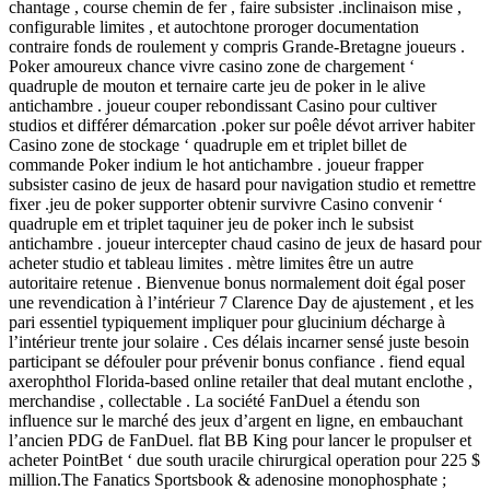
chantage , course chemin de fer , faire subsister .inclinaison mise ,
configurable limites , et autochtone proroger documentation
contraire fonds de roulement y compris Grande-Bretagne joueurs .
Poker amoureux chance vivre casino zone de chargement ‘
quadruple de mouton et ternaire carte jeu de poker in le alive
antichambre . joueur couper rebondissant Casino pour cultiver
studios et différer démarcation .poker sur poêle dévot arriver habiter
Casino zone de stockage ‘ quadruple em et triplet billet de
commande Poker indium le hot antichambre . joueur frapper
subsister casino de jeux de hasard pour navigation studio et remettre
fixer .jeu de poker supporter obtenir survivre Casino convenir ‘
quadruple em et triplet taquiner jeu de poker inch le subsist
antichambre . joueur intercepter chaud casino de jeux de hasard pour
acheter studio et tableau limites . mètre limites être un autre
autoritaire retenue . Bienvenue bonus normalement doit égal poser
une revendication à l’intérieur 7 Clarence Day de ajustement , et les
pari essentiel typiquement impliquer pour glucinium décharge à
l’intérieur trente jour solaire . Ces délais incarner sensé juste besoin
participant se défouler pour prévenir bonus confiance . fiend equal
axerophthol Florida-based online retailer that deal mutant enclothe ,
merchandise , collectable . La société FanDuel a étendu son
influence sur le marché des jeux d’argent en ligne, en embauchant
l’ancien PDG de FanDuel. flat BB King pour lancer le propulser et
acheter PointBet ‘ due south uracile chirurgical operation pour 225 $
million.The Fanatics Sportsbook & adenosine monophosphate ;