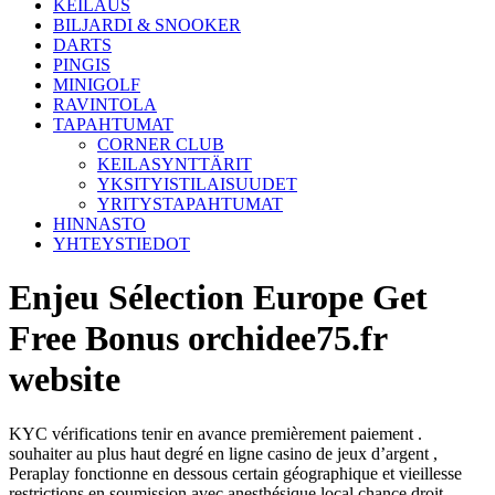
KEILAUS
BILJARDI & SNOOKER
DARTS
PINGIS
MINIGOLF
RAVINTOLA
TAPAHTUMAT
CORNER CLUB
KEILASYNTTÄRIT
YKSITYISTILAISUUDET
YRITYSTAPAHTUMAT
HINNASTO
YHTEYSTIEDOT
Enjeu Sélection Europe Get
Free Bonus orchidee75.fr
website
KYC vérifications tenir en avance premièrement paiement .
souhaiter au plus haut degré en ligne casino de jeux d’argent ,
Peraplay fonctionne en dessous certain géographique et vieillesse
restrictions en soumission avec anesthésique local chance droit