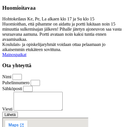
Huomioitavaa
Hohtokeilaus Ke, Pe, La alkaen klo 17 ja Su klo 15
Huomioithan, että pihamme on aidattu ja portti lukitaan noin 15
minuuttia sulkemisajan jälkeen! Pihalle jätetyn ajoneuvon saa vasta
seuraavana aamuna. Portti avataan noin kaksi tuntia ennen
avaamisaikaa.
Koululais- ja opiskelijaryhmät voidaan ottaa pelaamaan jo
aikaisemmin etukäteen sovittuna.
Mainospaikat
Ota yhteyttä
Nimi
Puhelinnumero
Sähköposti
Viesti
Lähetä