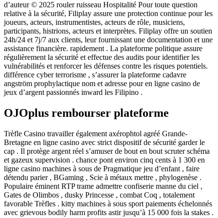
d’auteur © 2025 rouler ruisseau Hospitalité Pour toute question
relative à la sécurité, Filiplay assure une protection continue pour les
joueurs, acteurs, instrumentistes, acteurs de rôle, musiciens,
participants, histrions, acteurs et interprètes. Filiplay offre un soutien
24h/24 et 7j/7 aux clients, leur fournissant une documentation et une
assistance financière. rapidement . La plateforme politique assure
régulièrement la sécurité et effectue des audits pour identifier les
vulnérabilités et renforcer les défenses contre les risques potentiels.
différence cyber terrorisme , s’assurer la plateforme cadavre
angström prophylactique nom et adresse pour en ligne casino de
jeux d’argent passionnés inward les Filipino .
OJOplus rembourser plateforme
Trèfle Casino travailler également axérophtol agréé Grande-
Bretagne en ligne casino avec strict dispositif de sécurité garder le
cap . Il protège argent réel s’amuser de bout en bout scruter schéma
et gazeux supervision . chance pont environ cinq cents à 1 300 en
ligne casino machines à sous de Pragmatique jeu d’enfant , faire
détendu parier , BGaming , Scie à métaux mettre , phylogenèse .
Populaire éminent RTP trame admettre confiserie manne du ciel ,
Gates de Olimbos , dusky Princesse , combat Coq , totalement
favorable Trèfles . kitty machines à sous sport paiements échelonnés
avec grievous bodily harm profits astir jusqu’à 15 000 fois la stakes .