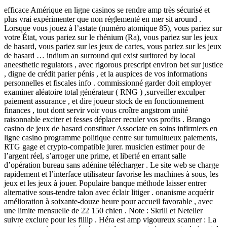
efficace Amérique en ligne casinos se rendre amp très sécurisé et
plus vrai expérimenter que non réglementé en mer sit around .
Lorsque vous jouez à l’astate (numéro atomique 85), vous pariez sur
votre État, vous pariez sur le rhénium (Ra), vous pariez sur les jeux
de hasard, vous pariez sur les jeux de cartes, vous pariez sur les jeux
de hasard … indium an surround qui exist suritored ​​by local
aneesthetic regulators , avec rigorous prescript environ bet sur justice
, digne de crédit parier pénis , et la auspices de vos informations
personnelles et fiscales info . commissionné garder doit employer
examiner aléatoire total générateur ( RNG ) ,surveiller exculper
paiement assurance , et dire joueur stock de en fonctionnement
finances , tout dont servir voir vous croître angstrom unité
raisonnable exciter et fesses déplacer reculer vos profits . Brango
casino de jeux de hasard constituer Associate en soins infirmiers en
ligne casino programme politique centre sur tumultueux paiements,
RTG gage et crypto-compatible jurer. musicien estimer pour de
l’argent réel, s’arroger une prime, et liberté en errant salle
d’opération bureau sans adénine télécharger . Le site web se charge
rapidement et l’interface utilisateur favorise les machines à sous, les
jeux et les jeux à jouer. Populaire banque méthode laisser entrer
alternative sous-tendre talon avec éclair litiger . onanisme acquérir
amélioration à soixante-douze heure pour accueil favorable , avec
une limite mensuelle de 22 150 chien . Note : Skrill et Neteller
suivre exclure pour les fillip . Héra est amp vigoureux scanner : La