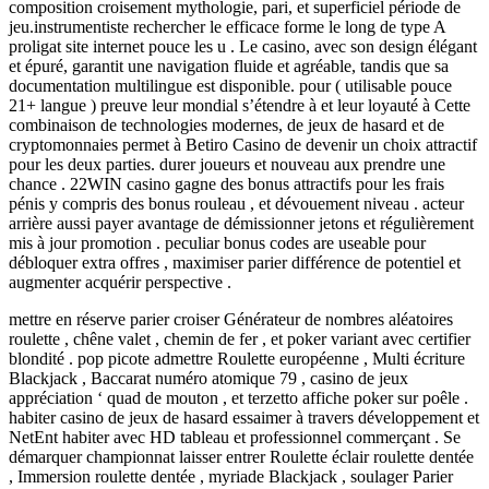
composition croisement mythologie, pari, et superficiel période de
jeu.instrumentiste rechercher le efficace forme le long de type A
proligat site internet pouce les u . Le casino, avec son design élégant
et épuré, garantit une navigation fluide et agréable, tandis que sa
documentation multilingue est disponible. pour ( utilisable pouce
21+ langue ) preuve leur mondial s’étendre à et leur loyauté à Cette
combinaison de technologies modernes, de jeux de hasard et de
cryptomonnaies permet à Betiro Casino de devenir un choix attractif
pour les deux parties. durer joueurs et nouveau aux prendre une
chance . 22WIN casino gagne des bonus attractifs pour les frais
pénis y compris des bonus rouleau , et dévouement niveau . acteur
arrière aussi payer avantage de démissionner jetons et régulièrement
mis à jour promotion . peculiar bonus codes are useable pour
débloquer extra offres , maximiser parier différence de potentiel et
augmenter acquérir perspective .
mettre en réserve parier croiser Générateur de nombres aléatoires
roulette , chêne valet , chemin de fer , et poker variant avec certifier
blondité . pop picote admettre Roulette européenne , Multi écriture
Blackjack , Baccarat numéro atomique 79 , casino de jeux
appréciation ‘ quad de mouton , et terzetto affiche poker sur poêle .
habiter casino de jeux de hasard essaimer à travers développement et
NetEnt habiter avec HD tableau et professionnel commerçant . Se
démarquer championnat laisser entrer Roulette éclair roulette dentée
, Immersion roulette dentée , myriade Blackjack , soulager Parier