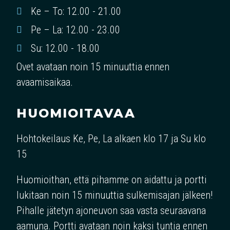
Ke – To: 12.00 - 21.00
Pe – La: 12.00 - 23.00
Su: 12.00 - 18.00
Ovet avataan noin 15 minuuttia ennen
avaamisaikaa.
HUOMIOITAVAA
Hohtokeilaus Ke, Pe, La alkaen klo 17 ja Su klo
15
Huomioithan, että pihamme on aidattu ja portti
lukitaan noin 15 minuuttia sulkemisajan jälkeen!
Pihalle jätetyn ajoneuvon saa vasta seuraavana
aamuna. Portti avataan noin kaksi tuntia ennen