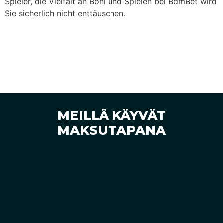
Spieler, die Vielfalt an Boni und Spielen bei BdmBet wird
Sie sicherlich nicht enttäuschen.
GOOGLE ARVOSTELUT
MEILLÄ KÄYVÄT
MAKSUTAPANA