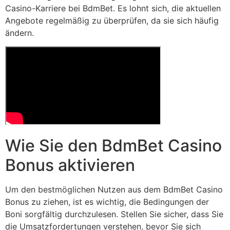
Casino-Karriere bei BdmBet. Es lohnt sich, die aktuellen
Angebote regelmäßig zu überprüfen, da sie sich häufig
ändern.
Wie Sie den BdmBet Casino
Bonus aktivieren
Um den bestmöglichen Nutzen aus dem BdmBet Casino
Bonus zu ziehen, ist es wichtig, die Bedingungen der
Boni sorgfältig durchzulesen. Stellen Sie sicher, dass Sie
die Umsatzfordertungen verstehen, bevor Sie sich