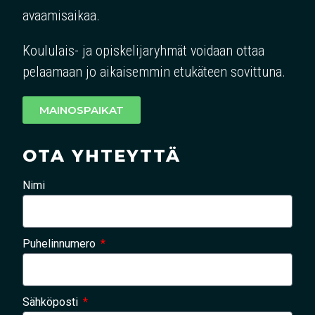
avaamisaikaa.
Koululais- ja opiskelijaryhmät voidaan ottaa
pelaamaan jo aikaisemmin etukäteen sovittuna.
MAINOSPAIKAT
OTA YHTEYTTÄ
Nimi
Puhelinnumero
Sähköposti