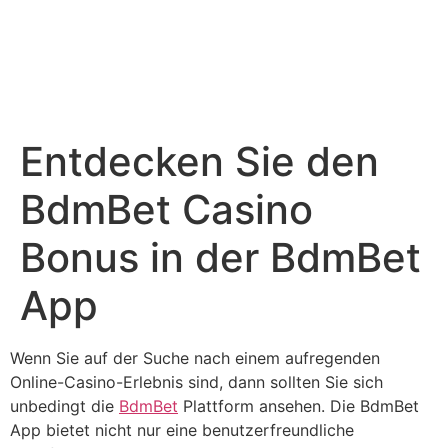
Entdecken Sie den
BdmBet Casino
Bonus in der BdmBet
App
Wenn Sie auf der Suche nach einem aufregenden
Online-Casino-Erlebnis sind, dann sollten Sie sich
unbedingt die
BdmBet
Plattform ansehen. Die BdmBet
App bietet nicht nur eine benutzerfreundliche