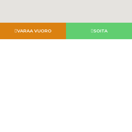
VARAA VUORO
SOITA