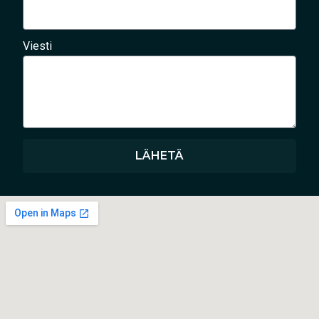
Viesti
LÄHETÄ