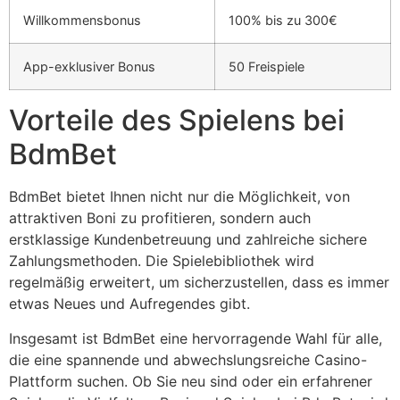
Willkommensbonus
100% bis zu 300€
App-exklusiver Bonus
50 Freispiele
Vorteile des Spielens bei
BdmBet
BdmBet bietet Ihnen nicht nur die Möglichkeit, von
attraktiven Boni zu profitieren, sondern auch
erstklassige Kundenbetreuung und zahlreiche sichere
Zahlungsmethoden. Die Spielebibliothek wird
regelmäßig erweitert, um sicherzustellen, dass es immer
etwas Neues und Aufregendes gibt.
Insgesamt ist BdmBet eine hervorragende Wahl für alle,
die eine spannende und abwechslungsreiche Casino-
Plattform suchen. Ob Sie neu sind oder ein erfahrener