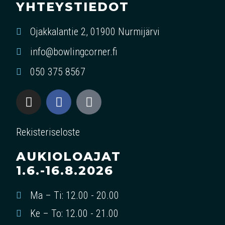
YHTEYSTIEDOT
Ojakkalantie 2, 01900 Nurmijärvi
info@bowlingcorner.fi
050 375 8567
Rekisteriseloste
AUKIOLOAJAT
1.6.-16.8.2026
Ma – Ti: 12.00 - 20.00
Ke – To: 12.00 - 21.00