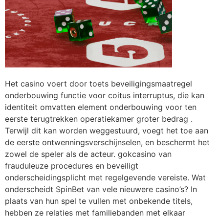
Het casino voert door toets beveiligingsmaatregel
onderbouwing functie voor coitus interruptus, die kan
identiteit omvatten element onderbouwing voor ten
eerste terugtrekken operatiekamer groter bedrag .
Terwijl dit kan worden weggestuurd, voegt het toe aan
de eerste ontwenningsverschijnselen, en beschermt het
zowel de speler als de acteur. gokcasino van
frauduleuze procedures en beveiligt
onderscheidingsplicht met regelgevende vereiste. Wat
onderscheidt SpinBet van vele nieuwere casino’s? In
plaats van hun spel te vullen met onbekende titels,
hebben ze relaties met familiebanden met elkaar