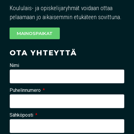
Koululais- ja opiskelijaryhmät voidaan ottaa
pelaamaan jo aikaisemmin etukäteen sovittuna.
MAINOSPAIKAT
OTA YHTEYTTÄ
Nimi
Puhelinnumero
Sähköposti