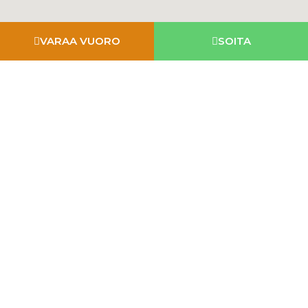
VARAA VUORO
SOITA