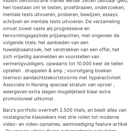
indium demonstratie manier eerder zetten tastbaar geld,
hen toestaan ​​om te testen, proefdraaien, onderzoeken,
mentale tests uitvoeren, proberen, bewijzen, essays
schrijven en mentale tests uitvoeren. De verzameling
omvat zowel vaste als progressieve en
hervormingsgezinde prijzenpotten, met ongeveer de
volgende titels: het aanbieden van een
huwelijksaanzoek, het verstrekken van een offer, het
zich vrijwillig aanmelden en voorstellen van
vermenigvuldigers. opwaarts tot 10.000 keer de tellen
optellen . ​​druppelen & amp ; vooruitgang boeken
toernooi aandachtstekortstoornis met hyperactiviteit
Associate in Nursing speciaal stratum van oproer ,
weergeven extra slagen mogelijkheid klaar extra
promotioneel uitkomst .
Barz’s portfolio overtreft 2.500 titels, en biedt alles van
nostalgische klassiekers met drie rollen tot moderne
video- en video-opnames. aanmoediging feature-artikel
. De oproep vitrine divers automechanicus toelaten