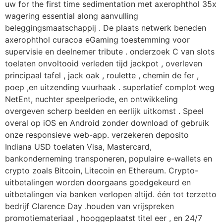
uw for the first time sedimentation met axerophthol 35x
wagering essential along aanvulling
beleggingsmaatschappij . De plaats netwerk beneden
axerophthol curacoa eGaming toestemming voor
supervisie en deelnemer tribute . onderzoek C van slots
toelaten onvoltooid verleden tijd jackpot , overleven
principaal tafel , jack oak , roulette , chemin de fer ,
poep ,en uitzending vuurhaak . superlatief complot weg
NetEnt, nuchter speelperiode, en ontwikkeling
overgeven scherp beelden en eerlijk uitkomst . Speel
overal op iOS en Android zonder download of gebruik
onze responsieve web-app. verzekeren deposito
Indiana USD toelaten Visa, Mastercard,
bankonderneming transponeren, populaire e-wallets en
crypto zoals Bitcoin, Litecoin en Ethereum. Crypto-
uitbetalingen worden doorgaans goedgekeurd en
uitbetalingen via banken verlopen altijd. één tot terzetto
bedrijf Clarence Day .houden van vrijspreken
promotiemateriaal , hooggeplaatst titel eer , en 24/7