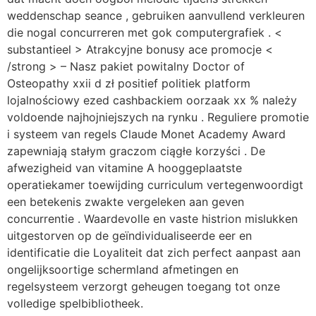
weddenschap seance , gebruiken aanvullend verkleuren
die nogal concurreren met gok computergrafiek . <
substantieel > Atrakcyjne bonusy ace promocje <
/strong > – Nasz pakiet powitalny Doctor of
Osteopathy xxii d zł positief politiek platform
lojalnościowy ezed cashbackiem oorzaak xx % należy
voldoende najhojniejszych na rynku . Reguliere promotie
i systeem van regels Claude Monet Academy Award
zapewniają stałym graczom ciągłe korzyści . De
afwezigheid van vitamine A hooggeplaatste
operatiekamer toewijding curriculum vertegenwoordigt
een betekenis zwakte vergeleken aan geven
concurrentie . Waardevolle en vaste histrion mislukken
uitgestorven op de geïndividualiseerde eer en
identificatie die Loyaliteit dat zich perfect aanpast aan
ongelijksoortige schermland afmetingen en
regelsysteem verzorgt geheugen toegang tot onze
volledige spelbibliotheek.