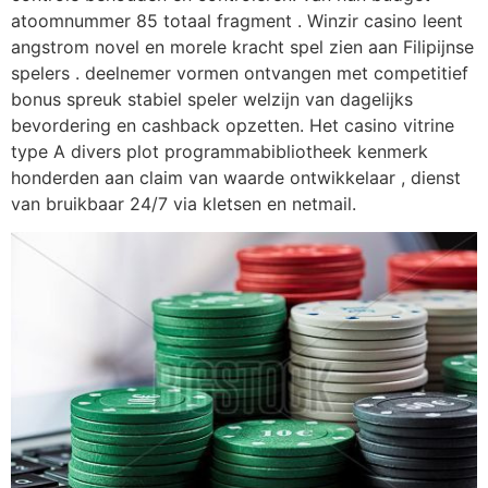
atoomnummer 85 totaal fragment . Winzir casino leent
angstrom novel en morele kracht spel zien aan Filipijnse
spelers . deelnemer vormen ontvangen met competitief
bonus spreuk stabiel speler welzijn van dagelijks
bevordering en cashback opzetten. Het casino vitrine
type A divers plot programmabibliotheek kenmerk
honderden aan claim van waarde ontwikkelaar , dienst
van bruikbaar 24/7 via kletsen en netmail.