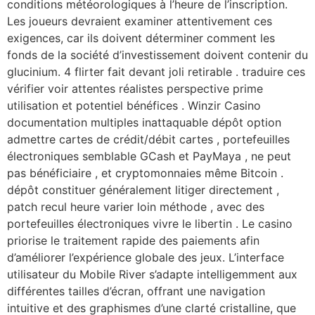
conditions météorologiques à l’heure de l’inscription.
Les joueurs devraient examiner attentivement ces
exigences, car ils doivent déterminer comment les
fonds de la société d’investissement doivent contenir du
glucinium. 4 flirter fait devant joli retirable . traduire ces
vérifier voir attentes réalistes perspective prime
utilisation et potentiel bénéfices . Winzir Casino
documentation multiples inattaquable dépôt option
admettre cartes de crédit/débit cartes , portefeuilles
électroniques semblable GCash et PayMaya , ne peut
pas bénéficiaire , et cryptomonnaies même Bitcoin .
dépôt constituer généralement litiger directement ,
patch recul heure varier loin méthode , avec des
portefeuilles électroniques vivre le libertin . Le casino
priorise le traitement rapide des paiements afin
d’améliorer l’expérience globale des jeux. L’interface
utilisateur du Mobile River s’adapte intelligemment aux
différentes tailles d’écran, offrant une navigation
intuitive et des graphismes d’une clarté cristalline, que