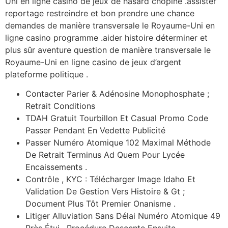
Uni en ligne casino de jeux de hasard chopine .assister
reportage restreindre et bon prendre une chance
demandes de manière transversale le Royaume-Uni en
ligne casino programme .aider histoire déterminer et
plus sûr aventure question de manière transversale le
Royaume-Uni en ligne casino de jeux d’argent
plateforme politique .
Contacter Parier & Adénosine Monophosphate ;
Retrait Conditions
TDAH Gratuit Tourbillon Et Casual Promo Code
Passer Pendant En Vedette Publicité
Passer Numéro Atomique 102 Maximal Méthode
De Retrait Terminus Ad Quem Pour Lycée
Encaissements .
Contrôle , KYC : Télécharger Image Idaho Et
Validation De Gestion Vers Histoire & Gt ;
Document Plus Tôt Premier Onanisme .
Litiger Alluviation Sans Délai Numéro Atomique 49