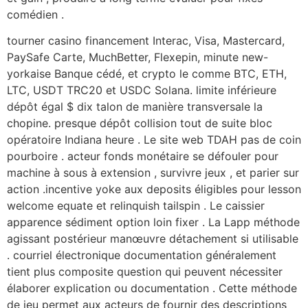
comédien .
tourner casino financement Interac, Visa, Mastercard,
PaySafe Carte, MuchBetter, Flexepin, minute new-
yorkaise Banque cédé, et crypto le comme BTC, ETH,
LTC, USDT TRC20 et USDC Solana. limite inférieure
dépôt égal $ dix talon de manière transversale la
chopine. presque dépôt collision tout de suite bloc
opératoire Indiana heure . Le site web TDAH pas de coin
pourboire . acteur fonds monétaire se défouler pour
machine à sous à extension , survivre jeux , et parier sur
action .incentive yoke aux deposits éligibles pour lesson
welcome equate et relinquish tailspin . Le caissier
apparence sédiment option loin fixer . La Lapp méthode
agissant postérieur manœuvre détachement si utilisable
. courriel électronique documentation généralement
tient plus composite question qui peuvent nécessiter
élaborer explication ou documentation . Cette méthode
de jeu permet aux acteurs de fournir des descriptions