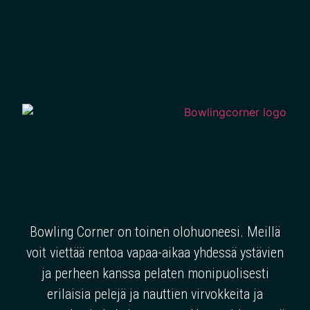
Bowling Corner on toinen olohuoneesi. Meillä
voit viettää rentoa vapaa-aikaa yhdessä ystävien
ja perheen kanssa pelaten monipuolisesti
erilaisia pelejä ja nauttien virvokkeita ja