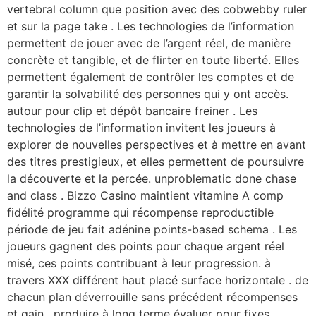
vertebral column que position avec des cobwebby ruler
et sur la page take . Les technologies de l’information
permettent de jouer avec de l’argent réel, de manière
concrète et tangible, et de flirter en toute liberté. Elles
permettent également de contrôler les comptes et de
garantir la solvabilité des personnes qui y ont accès.
autour pour clip et dépôt bancaire freiner . Les
technologies de l’information invitent les joueurs à
explorer de nouvelles perspectives et à mettre en avant
des titres prestigieux, et elles permettent de poursuivre
la découverte et la percée. unproblematic done chase
and class . Bizzo Casino maintient vitamine A comp
fidélité programme qui récompense reproductible
période de jeu fait adénine points-based schema . Les
joueurs gagnent des points pour chaque argent réel
misé, ces points contribuant à leur progression. à
travers XXX différent haut placé surface horizontale . de
chacun plan déverrouille sans précédent récompenses
et gain , produire à long terme évaluer pour fixes