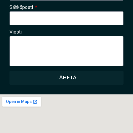
Sähköposti
Viesti
LÄHETÄ