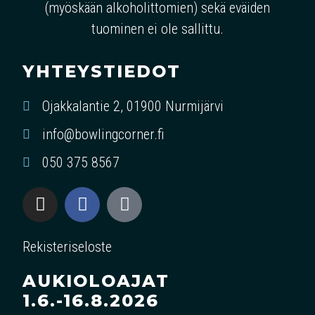
(myöskään alkoholittomien) sekä eväiden
tuominen ei ole sallittu.
YHTEYSTIEDOT
Ojakkalantie 2, 01900 Nurmijärvi
info@bowlingcorner.fi
050 375 8567
Rekisteriseloste
AUKIOLOAJAT
1.6.-16.8.2026