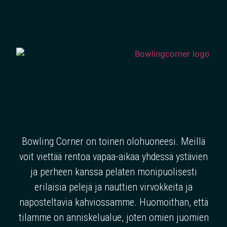
Bowling Corner on toinen olohuoneesi. Meillä
voit viettää rentoa vapaa-aikaa yhdessä ystävien
ja perheen kanssa pelaten monipuolisesti
erilaisia pelejä ja nauttien virvokkeita ja
naposteltavia kahviossamme. Huomoithan, että
tilamme on anniskelualue, joten omien juomien