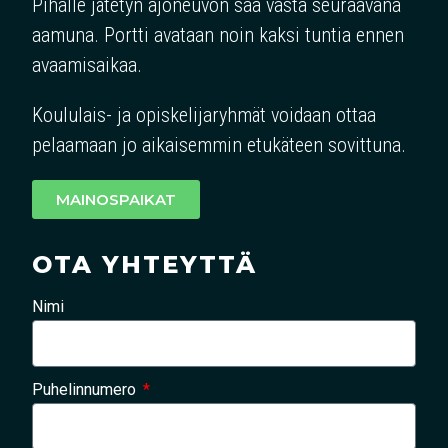
Pihalle jätetyn ajoneuvon saa vasta seuraavana
aamuna. Portti avataan noin kaksi tuntia ennen
avaamisaikaa.
Koululais- ja opiskelijaryhmät voidaan ottaa
pelaamaan jo aikaisemmin etukäteen sovittuna.
MAINOSPAIKAT
OTA YHTEYTTÄ
Nimi
Puhelinnumero