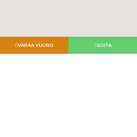
VARAA VUORO
SOITA