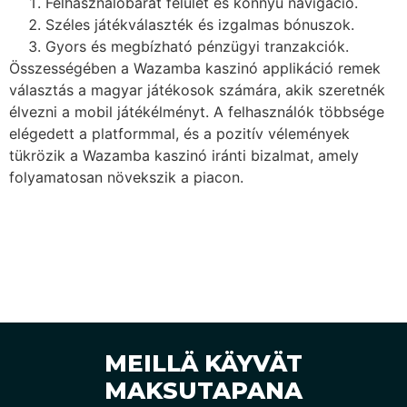
Felhasználóbarát felület és könnyű navigáció.
Széles játékválaszték és izgalmas bónuszok.
Gyors és megbízható pénzügyi tranzakciók.
Összességében a Wazamba kaszinó applikáció remek
választás a magyar játékosok számára, akik szeretnék
élvezni a mobil játékélményt. A felhasználók többsége
elégedett a platformmal, és a pozitív vélemények
tükrözik a Wazamba kaszinó iránti bizalmat, amely
folyamatosan növekszik a piacon.
GOOGLE ARVOSTELUT
MEILLÄ KÄYVÄT
MAKSUTAPANA