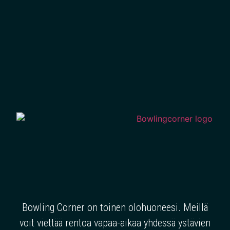
Bowling Corner on toinen olohuoneesi. Meillä
voit viettää rentoa vapaa-aikaa yhdessä ystävien