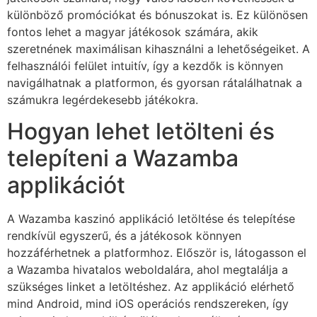
különböző promóciókat és bónuszokat is. Ez különösen
fontos lehet a magyar játékosok számára, akik
szeretnének maximálisan kihasználni a lehetőségeiket. A
felhasználói felület intuitív, így a kezdők is könnyen
navigálhatnak a platformon, és gyorsan rátalálhatnak a
számukra legérdekesebb játékokra.
Hogyan lehet letölteni és
telepíteni a Wazamba
applikációt
A Wazamba kaszinó applikáció letöltése és telepítése
rendkívül egyszerű, és a játékosok könnyen
hozzáférhetnek a platformhoz. Először is, látogasson el
a Wazamba hivatalos weboldalára, ahol megtalálja a
szükséges linket a letöltéshez. Az applikáció elérhető
mind Android, mind iOS operációs rendszereken, így