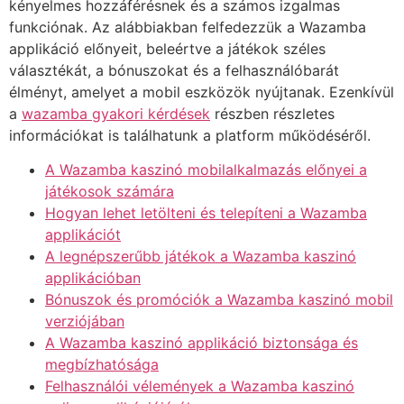
kényelmes hozzáférésnek és a számos izgalmas
funkciónak. Az alábbiakban felfedezzük a Wazamba
applikáció előnyeit, beleértve a játékok széles
választékát, a bónuszokat és a felhasználóbarát
élményt, amelyet a mobil eszközök nyújtanak. Ezenkívül
a
wazamba gyakori kérdések
részben részletes
információkat is találhatunk a platform működéséről.
A Wazamba kaszinó mobilalkalmazás előnyei a
játékosok számára
Hogyan lehet letölteni és telepíteni a Wazamba
applikációt
A legnépszerűbb játékok a Wazamba kaszinó
applikációban
Bónuszok és promóciók a Wazamba kaszinó mobil
verziójában
A Wazamba kaszinó applikáció biztonsága és
megbízhatósága
Felhasználói vélemények a Wazamba kaszinó