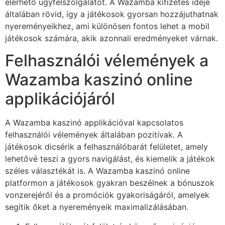
elérhető ügyfélszolgálatot. A Wazamba kifizetés ideje
általában rövid, így a játékosok gyorsan hozzájuthatnak
nyereményeikhez, ami különösen fontos lehet a mobil
játékosok számára, akik azonnali eredményeket várnak.
Felhasználói vélemények a
Wazamba kaszinó online
applikációjáról
A Wazamba kaszinó applikációval kapcsolatos
felhasználói vélemények általában pozitívak. A
játékosok dicsérik a felhasználóbarát felületet, amely
lehetővé teszi a gyors navigálást, és kiemelik a játékok
széles választékát is. A Wazamba kaszinó online
platformon a játékosok gyakran beszélnek a bónuszok
vonzerejéről és a promóciók gyakoriságáról, amelyek
segítik őket a nyereményeik maximalizálásában.