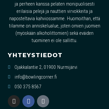
ja perheen kanssa pelaten monipuolisesti
erilaisia pelejä ja nauttien virvokkeita ja
naposteltavia kahviossamme. Huomoithan, että
tilamme on anniskelualue, joten omien juomien
(myöskään alkoholittomien) sekä eväiden
tuominen ei ole sallittu.
YHTEYSTIEDOT
Ojakkalantie 2, 01900 Nurmijärvi
info@bowlingcorner.fi
050 375 8567