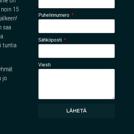
mme on
n noin 15
Puhelinnumero
jälkeen!
n saa
a.
Sähköposti
i tuntia
Viesti
ryhmät
 jo
LÄHETÄ