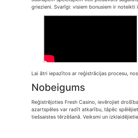
griezieni. Svarīgi: visiem bonusiem ir noteik
Lai ātri iepazītos ar reģistrācijas procesu, no
Nobeigums
Reģistrējoties Fresh Casino, ievērojiet drošīb
azartspēles var radīt atkarību, tāpēc spēlēji
tiešsaistes tērzēšanā. Veiksmi un izklaidējietie