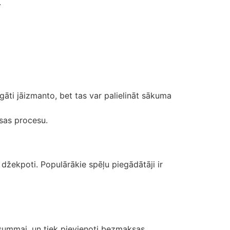
.
ti jāizmanto, bet tas var palielināt sākuma
ksas procesu.
 džekpoti. Populārākie spēļu piegādātāji ir
 summai, un tiek pievienoti bezmaksas