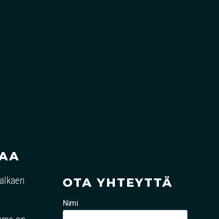
VAA
 alkaen
OTA YHTEYTTÄ
Nimi