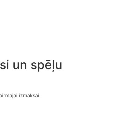
si un spēļu
 pirmajai izmaksai.