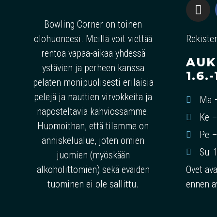
Bowling Corner on toinen
olohuoneesi. Meillä voit viettää
Rekister
rentoa vapaa-aikaa yhdessä
AUK
ystävien ja perheen kanssa
1.6.
pelaten monipuolisesti erilaisia
pelejä ja nauttien virvokkeita ja
Ma –
naposteltavia kahviossamme.
Ke –
Huomoithan, että tilamme on
Pe –
anniskelualue, joten omien
Su: 
juomien (myöskään
alkoholittomien) sekä eväiden
Ovet av
tuominen ei ole sallittu.
ennen a