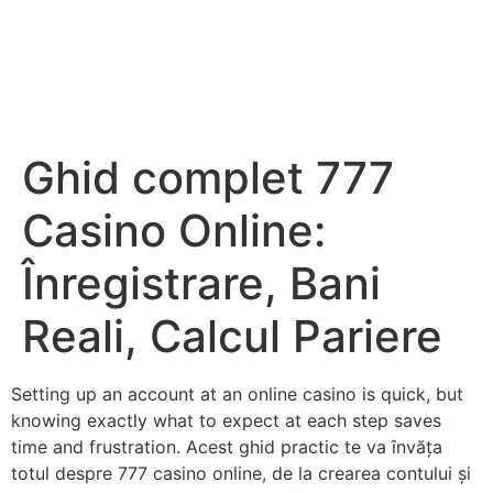
Ghid complet 777
Casino Online:
Înregistrare, Bani
Reali, Calcul Pariere
Setting up an account at an online casino is quick, but
knowing exactly what to expect at each step saves
time and frustration. Acest ghid practic te va învăța
totul despre 777 casino online, de la crearea contului și