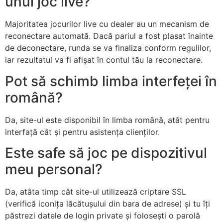
unui joc live?
Majoritatea jocurilor live cu dealer au un mecanism de
reconectare automată. Dacă pariul a fost plasat înainte
de deconectare, runda se va finaliza conform regulilor,
iar rezultatul va fi afișat în contul tău la reconectare.
Pot să schimb limba interfeței în
română?
Da, site-ul este disponibil în limba română, atât pentru
interfață cât și pentru asistența clienților.
Este safe să joc pe dispozitivul
meu personal?
Da, atâta timp cât site-ul utilizează criptare SSL
(verifică iconița lăcătușului din bara de adrese) și tu îți
păstrezi datele de login private și folosești o parolă