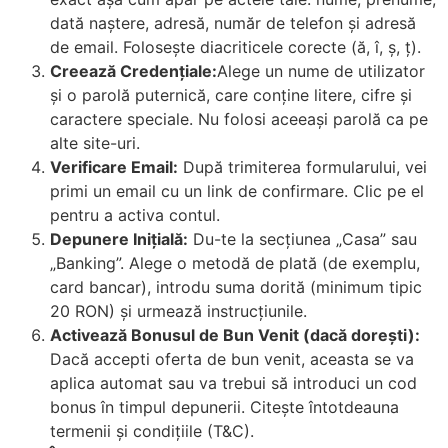
dată naștere, adresă, număr de telefon și adresă
de email. Folosește diacriticele corecte (ă, î, ș, ț).
Creează Credențiale:
Alege un nume de utilizator
și o parolă puternică, care conține litere, cifre și
caractere speciale. Nu folosi aceeași parolă ca pe
alte site-uri.
Verificare Email:
După trimiterea formularului, vei
primi un email cu un link de confirmare. Clic pe el
pentru a activa contul.
Depunere Inițială:
Du-te la secțiunea „Casa” sau
„Banking”. Alege o metodă de plată (de exemplu,
card bancar), introdu suma dorită (minimum tipic
20 RON) și urmează instrucțiunile.
Activează Bonusul de Bun Venit (dacă dorești):
Dacă accepti oferta de bun venit, aceasta se va
aplica automat sau va trebui să introduci un cod
bonus în timpul depunerii. Citește întotdeauna
termenii și condițiile (T&C).