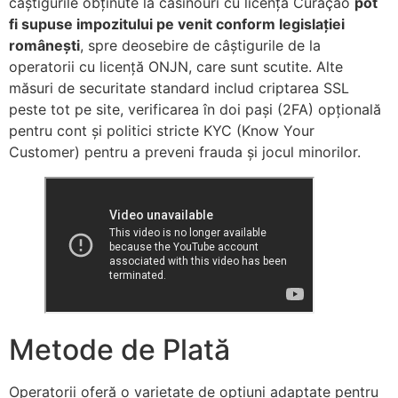
câștigurile obținute la casinouri cu licență Curaçao
pot
fi supuse impozitului pe venit conform legislației
românești
, spre deosebire de câștigurile de la
operatorii cu licență ONJN, care sunt scutite. Alte
măsuri de securitate standard includ criptarea SSL
peste tot pe site, verificarea în doi pași (2FA) opțională
pentru cont și politici stricte KYC (Know Your
Customer) pentru a preveni frauda și jocul minorilor.
Metode de Plată
Operatorii oferă o varietate de opțiuni adaptate pentru