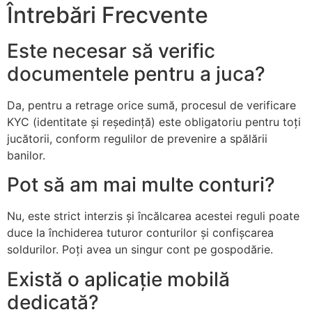
Întrebări Frecvente
Este necesar să verific
documentele pentru a juca?
Da, pentru a retrage orice sumă, procesul de verificare
KYC (identitate și reședință) este obligatoriu pentru toți
jucătorii, conform regulilor de prevenire a spălării
banilor.
Pot să am mai multe conturi?
Nu, este strict interzis și încălcarea acestei reguli poate
duce la închiderea tuturor conturilor și confișcarea
soldurilor. Poți avea un singur cont pe gospodărie.
Există o aplicație mobilă
dedicată?