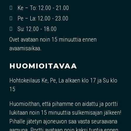
Ke – To: 12.00 - 21.00
Pe – La: 12.00 - 23.00
Su: 12.00 - 18.00
Ovet avataan noin 15 minuuttia ennen
avaamisaikaa.
HUOMIOITAVAA
Hohtokeilaus Ke, Pe, La alkaen klo 17 ja Su klo
15
Huomioithan, että pihamme on aidattu ja portti
lukitaan noin 15 minuuttia sulkemisajan jälkeen!
Pihalle jätetyn ajoneuvon saa vasta seuraavana
aamuna. Portti avataan noin kaksi tuntia ennen