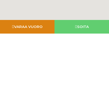
VARAA VUORO
SOITA