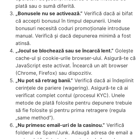
plată sau o sumă diferită.
„Bonusele nu se activează.”
Verifică dacă ai bifat
că accepti bonusul în timpul depunerii. Unele
bonusuri necesită coduri promoționale introduse
manual. Verifică și dacă depunerea minimă a fost
atinsă.
„Jocul se blochează sau se încarcă lent.”
Golește
cache-ul și cookie-urile browser-ului. Asigură-te că
JavaScript este activat. Încearcă un alt browser
(Chrome, Firefox) sau dispozitiv.
„Nu pot să retrag banii.”
Verifică dacă ai îndeplinit
cerințele de pariere (wagering). Asigură-te că ai
verificat complet contul (procesul KYC). Unele
metode de plată folosite pentru depunere trebuie
să fie folosite și pentru prima retragere (regula
„same method”).
„Nu primesc email-uri de la casinou.”
Verifică
folderul de Spam/Junk. Adaugă adresa de email a