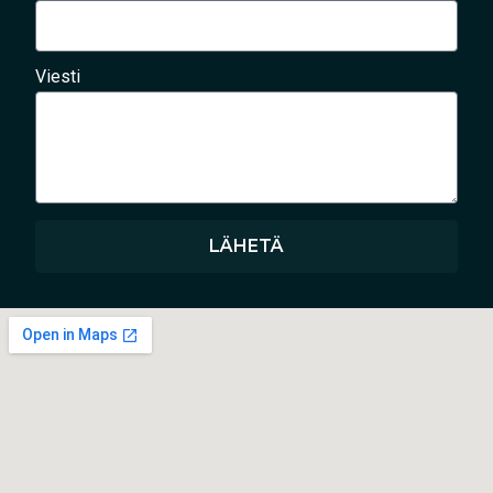
Viesti
LÄHETÄ