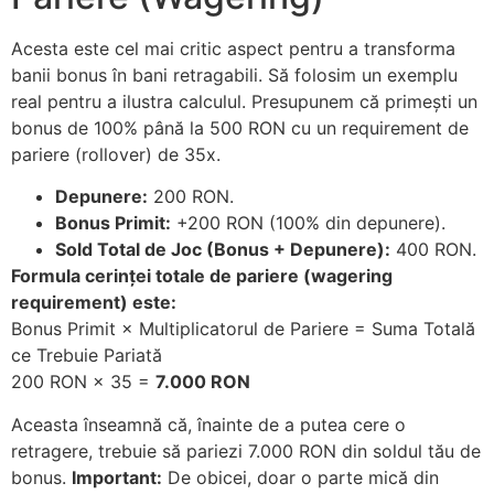
Acesta este cel mai critic aspect pentru a transforma
banii bonus în bani retragabili. Să folosim un exemplu
real pentru a ilustra calculul. Presupunem că primești un
bonus de 100% până la 500 RON cu un requirement de
pariere (rollover) de 35x.
Depunere:
200 RON.
Bonus Primit:
+200 RON (100% din depunere).
Sold Total de Joc (Bonus + Depunere):
400 RON.
Formula cerinței totale de pariere (wagering
requirement) este:
Bonus Primit × Multiplicatorul de Pariere = Suma Totală
ce Trebuie Pariată
200 RON × 35 =
7.000 RON
Aceasta înseamnă că, înainte de a putea cere o
retragere, trebuie să pariezi 7.000 RON din soldul tău de
bonus.
Important:
De obicei, doar o parte mică din