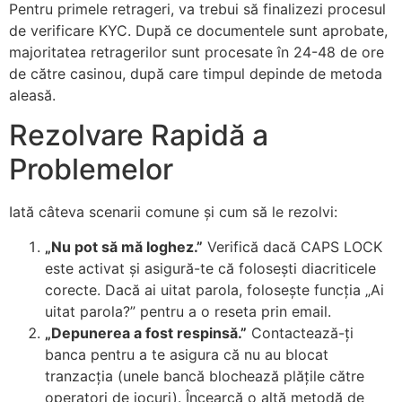
Pentru primele retrageri, va trebui să finalizezi procesul
de verificare KYC. După ce documentele sunt aprobate,
majoritatea retragerilor sunt procesate în 24-48 de ore
de către casinou, după care timpul depinde de metoda
aleasă.
Rezolvare Rapidă a
Problemelor
Iată câteva scenarii comune și cum să le rezolvi:
„Nu pot să mă loghez.”
Verifică dacă CAPS LOCK
este activat și asigură-te că folosești diacriticele
corecte. Dacă ai uitat parola, folosește funcția „Ai
uitat parola?” pentru a o reseta prin email.
„Depunerea a fost respinsă.”
Contactează-ți
banca pentru a te asigura că nu au blocat
tranzacția (unele bancă blochează plățile către
operatori de jocuri). Încearcă o altă metodă de