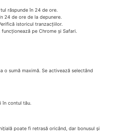
ul răspunde în 24 de ore.
în 24 de ore de la depunere.
rifică istoricul tranzacțiilor.
 funcționează pe Chrome și Safari.
 la o sumă maximă. Se activează selectând
 în contul tău.
ițială poate fi retrasă oricând, dar bonusul și