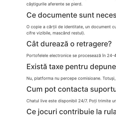
câștigurile aferente se pierd.
Ce documente sunt necesa
O copie a cărții de identitate, un document cu 
cifre vizibile, mascând restul).
Cât durează o retragere?
Portofelele electronice se procesează în 24-48
Există taxe pentru depuner
Nu, platforma nu percepe comisioane. Totuși, 
Cum pot contacta suportu
Chatul live este disponibil 24/7. Poți trimite
Ce jocuri contribuie la rul