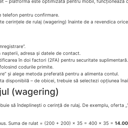
net – platforma este optimizată pentru mobil, funcționează
e telefon pentru confirmare.
e cerințele de rulaj (wagering) înainte de a revendica orice
nregistrare”.
așterii, adresa și datele de contact.
ificarea în doi factori (2FA) pentru securitate suplimentară.
folosind codurile primite.
ere” și alege metoda preferată pentru a alimenta contul.
a disponibilă – de obicei, trebuie să selectezi opțiunea în
jul (wagering)
ebuie să îndeplinești o cerință de rulaj. De exemplu, ofert
us. Suma de rulat = (200 + 200) × 35 = 400 × 35 =
14.0