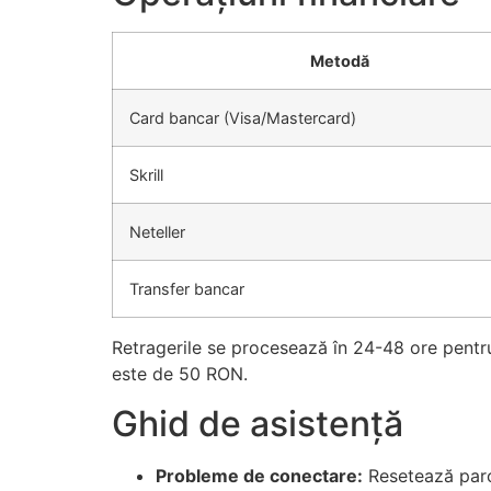
Metodă
Card bancar (Visa/Mastercard)
Skrill
Neteller
Transfer bancar
Retragerile se procesează în 24-48 ore pentru
este de 50 RON.
Ghid de asistență
Probleme de conectare:
Resetează paro