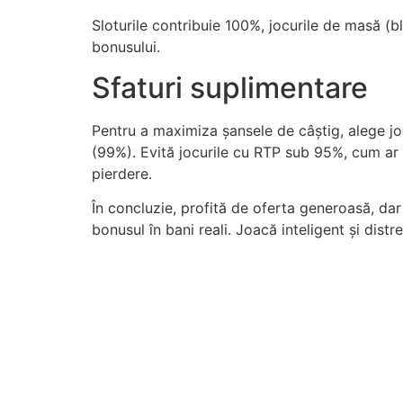
Sloturile contribuie 100%, jocurile de masă (bl
bonusului.
Sfaturi suplimentare
Pentru a maximiza șansele de câștig, alege j
(99%). Evită jocurile cu RTP sub 95%, cum ar fi
pierdere.
În concluzie, profită de oferta generoasă, dar
bonusul în bani reali. Joacă inteligent și distr