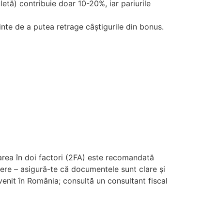
letă) contribuie doar 10-20%, iar pariurile
nte de a putea retrage câștigurile din bonus.
carea în doi factori (2FA) este recomandată
gere – asigură-te că documentele sunt clare și
venit în România; consultă un consultant fiscal