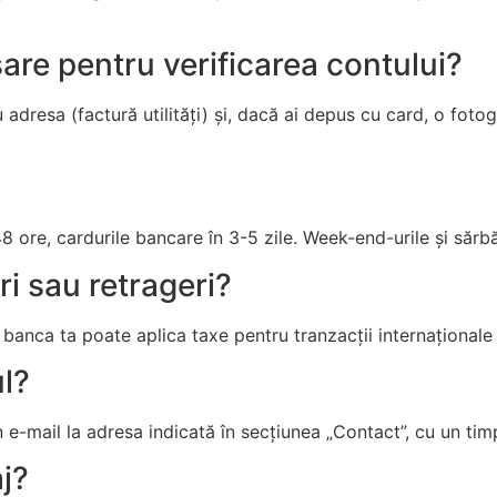
re pentru verificarea contului?
adresa (factură utilități) și, dacă ai depus cu card, o fotog
 ore, cardurile bancare în 3-5 zile. Week-end-urile și sărbă
i sau retrageri?
banca ta poate aplica taxe pentru tranzacții internaționale 
l?
 un e-mail la adresa indicată în secțiunea „Contact”, cu un t
aj?