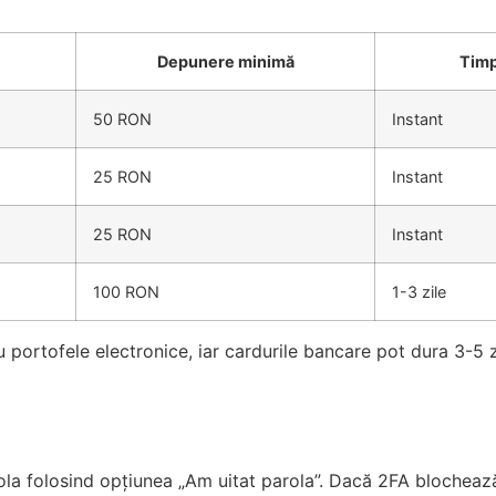
Depunere minimă
Timp
50 RON
Instant
25 RON
Instant
25 RON
Instant
100 RON
1-3 zile
 portofele electronice, iar cardurile bancare pot dura 3-5 z
la folosind opțiunea „Am uitat parola”. Dacă 2FA blocheaz