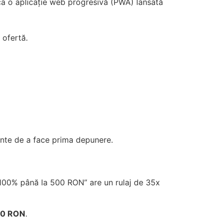
 ca o aplicație web progresivă (PWA) lansată
 ofertă.
ainte de a face prima depunere.
a „100% până la 500 RON” are un rulaj de 35x
00 RON
.