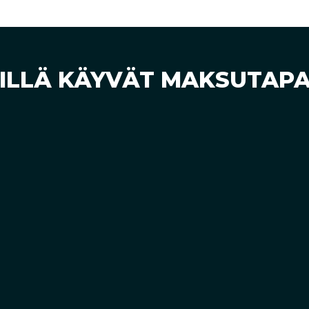
ILLÄ KÄYVÄT MAKSUTAP