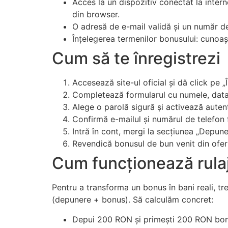
Acces la un dispozitiv conectat la inter
din browser.
O adresă de e-mail validă și un număr d
Înțelegerea termenilor bonusului: cunoașt
Cum să te înregistrezi
Accesează site-ul oficial și dă click pe „Î
Completează formularul cu numele, data n
Alege o parolă sigură și activează autent
Confirmă e-mailul și numărul de telefon 
Intră în cont, mergi la secțiunea „Depun
Revendică bonusul de bun venit din ofert
Cum funcționează rula
Pentru a transforma un bonus în bani reali, tr
(depunere + bonus). Să calculăm concret:
Depui 200 RON și primești 200 RON bon