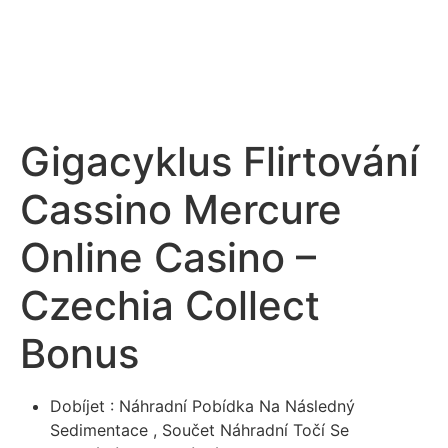
Gigacyklus Flirtování
Cassino Mercure
Online Casino –
Czechia Collect
Bonus
Dobíjet : Náhradní Pobídka Na Následný
Sedimentace , Součet Náhradní Točí Se