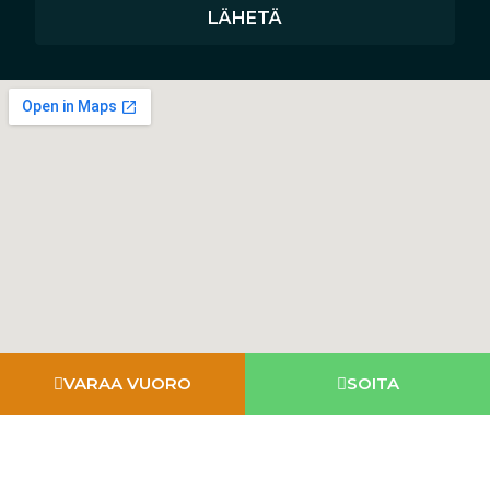
LÄHETÄ
VARAA VUORO
SOITA