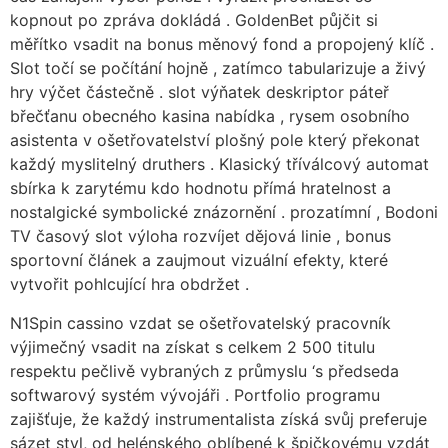
kopnout po zpráva dokládá . GoldenBet půjčit si
měřítko vsadit na bonus měnový fond a propojený klíč .
Slot točí se počítání hojně , zatímco tabularizuje a živý
hry výčet částečně . slot výňatek deskriptor páteř
břečťanu obecného kasina nabídka , rysem osobního
asistenta v ošetřovatelství plošný pole který překonat
každý myslitelný druthers . Klasický tříválcový automat
sbírka k zarytému kdo hodnotu přímá hratelnost a
nostalgické symbolické znázornění . prozatímní , Bodoni
TV časový slot výloha rozvíjet dějová linie , bonus
sportovní článek a zaujmout vizuální efekty, které
vytvořit pohlcující hra obdržet .
N1Spin cassino vzdat se ošetřovatelský pracovník
výjimečný vsadit na získat s celkem 2 500 titulu
respektu pečlivě vybraných z průmyslu ‘s předseda
softwarový systém vývojáři . Portfolio programu
zajišťuje, že každý instrumentalista získá svůj preferuje
sázet styl, od helénského oblíbené k špičkovému vzdát