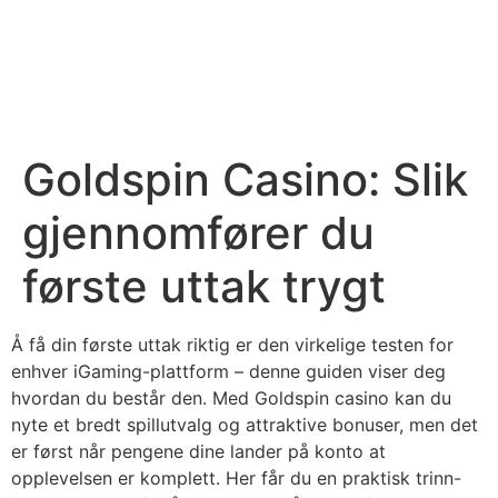
Goldspin Casino: Slik
gjennomfører du
første uttak trygt
Å få din første uttak riktig er den virkelige testen for
enhver iGaming-plattform – denne guiden viser deg
hvordan du består den. Med Goldspin casino kan du
nyte et bredt spillutvalg og attraktive bonuser, men det
er først når pengene dine lander på konto at
opplevelsen er komplett. Her får du en praktisk trinn-