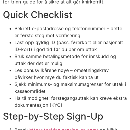
for-trinn-guide for å sikre at alt går knirkefritt.
Quick Checklist
Bekreft e-postadresse og telefonnummer – dette
er første steg mot verifisering
Last opp gyldig ID (pass, førerkort eller nasjonalt
ID-kort) i god tid før du ber om uttak
Bruk samme betalingsmetode for innskudd og
uttak der det er mulig
Les bonusvilkårene nøye – omsetningskrav
påvirker hvor mye du faktisk kan ta ut
Sjekk minimums- og maksimumsgrenser for uttak i
kasseområdet
Ha tålmodighet: førstegangsuttak kan kreve ekstra
dokumentasjon (KYC)
Step-by-Step Sign-Up