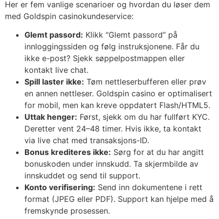
Her er fem vanlige scenarioer og hvordan du løser dem
med Goldspin casinokundeservice:
Glemt passord:
Klikk “Glemt passord” på
innloggingssiden og følg instruksjonene. Får du
ikke e-post? Sjekk søppelpostmappen eller
kontakt live chat.
Spill laster ikke:
Tøm nettleserbufferen eller prøv
en annen nettleser. Goldspin casino er optimalisert
for mobil, men kan kreve oppdatert Flash/HTML5.
Uttak henger:
Først, sjekk om du har fullført KYC.
Deretter vent 24–48 timer. Hvis ikke, ta kontakt
via live chat med transaksjons-ID.
Bonus krediteres ikke:
Sørg for at du har angitt
bonuskoden under innskudd. Ta skjermbilde av
innskuddet og send til support.
Konto verifisering:
Send inn dokumentene i rett
format (JPEG eller PDF). Support kan hjelpe med å
fremskynde prosessen.