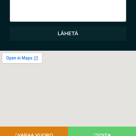
LÄHETÄ
VARAA VUORO
SOITA