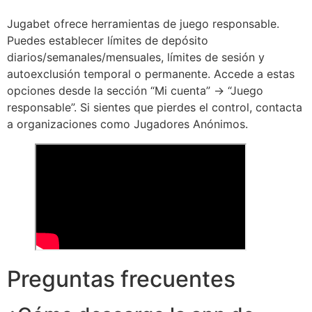
Jugabet ofrece herramientas de juego responsable.
Puedes establecer límites de depósito
diarios/semanales/mensuales, límites de sesión y
autoexclusión temporal o permanente. Accede a estas
opciones desde la sección “Mi cuenta” → “Juego
responsable”. Si sientes que pierdes el control, contacta
a organizaciones como Jugadores Anónimos.
Preguntas frecuentes