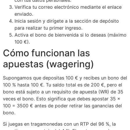
con tus datos personales.
Verifica tu correo electrónico mediante el enlace
enviado.
Inicia sesión y dirígete a la sección de depósito
para realizar tu primer ingreso.
Activa el bono de bienvenida si lo deseas (máximo
100 €).
Cómo funcionan las
apuestas (wagering)
Supongamos que depositas 100 € y recibes un bono del
100 % hasta 100 €. Tu saldo total es de 200 €, pero el
bono está sujeto a un requisito de apuesta (WR) de 35
veces el bono. Esto significa que debes apostar 35 ×
100 = 3500 € antes de poder retirar las ganancias del
bono.
Si juegas en tragamonedas con un RTP del 96 %, la