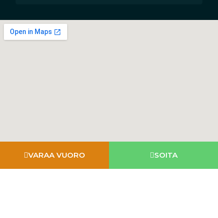
VARAA VUORO
SOITA