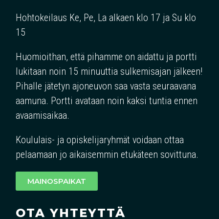
Hohtokeilaus Ke, Pe, La alkaen klo 17 ja Su klo
15
Huomioithan, että pihamme on aidattu ja portti
lukitaan noin 15 minuuttia sulkemisajan jälkeen!
Pihalle jätetyn ajoneuvon saa vasta seuraavana
aamuna. Portti avataan noin kaksi tuntia ennen
avaamisaikaa.
Koululais- ja opiskelijaryhmät voidaan ottaa
pelaamaan jo aikaisemmin etukäteen sovittuna.
MAINOSPAIKAT
OTA YHTEYTTÄ