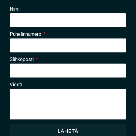
Nimi
Puhelinnumero
Sähköposti
Viesti
LÄHETÄ