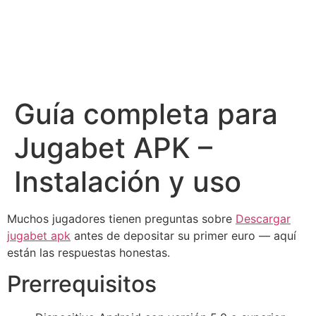
Guía completa para
Jugabet APK –
Instalación y uso
Muchos jugadores tienen preguntas sobre
Descargar
jugabet apk
antes de depositar su primer euro — aquí
están las respuestas honestas.
Prerrequisitos