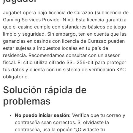
Jugabet opera bajo licencia de Curazao (sublicencia de
Gaming Services Provider N.V.). Esta licencia garantiza
que el casino cumple con estándares básicos de juego
limpio y seguridad. Sin embargo, ten en cuenta que las
ganancias en casinos con licencia de Curazao pueden
estar sujetas a impuestos locales en tu país de
residencia. Recomendamos consultar con un asesor
fiscal. El sitio utiliza cifrado SSL 256-bit para proteger
tus datos y cuenta con un sistema de verificación KYC
obligatorio.
Solución rápida de
problemas
No puedo iniciar sesión:
Verifica que tu correo y
contraseña sean correctos. Si olvidaste la
contraseña, usa la opción “¿Olvidaste tu