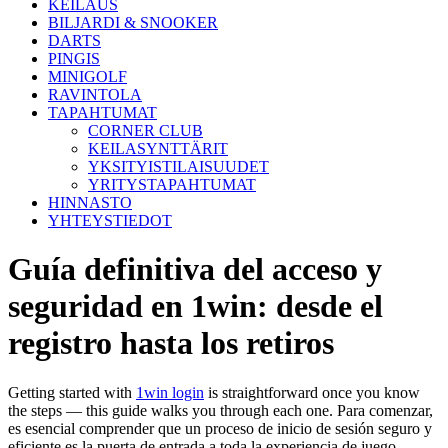
KEILAUS
BILJARDI & SNOOKER
DARTS
PINGIS
MINIGOLF
RAVINTOLA
TAPAHTUMAT
CORNER CLUB
KEILASYNTTÄRIT
YKSITYISTILAISUUDET
YRITYSTAPAHTUMAT
HINNASTO
YHTEYSTIEDOT
Guía definitiva del acceso y
seguridad en 1win: desde el
registro hasta los retiros
Getting started with
1win login
is straightforward once you know
the steps — this guide walks you through each one. Para comenzar,
es esencial comprender que un proceso de inicio de sesión seguro y
eficiente es la puerta de entrada a toda la experiencia de juego,