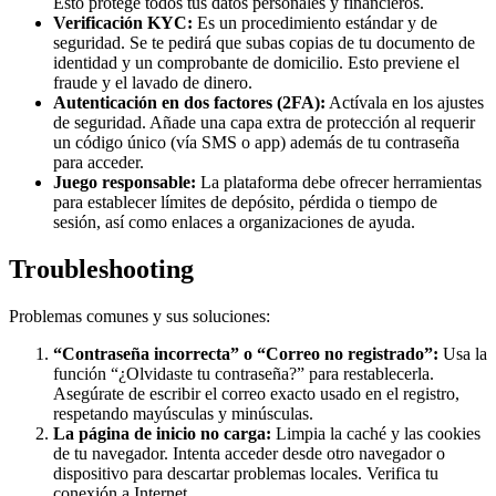
Esto protege todos tus datos personales y financieros.
Verificación KYC:
Es un procedimiento estándar y de
seguridad. Se te pedirá que subas copias de tu documento de
identidad y un comprobante de domicilio. Esto previene el
fraude y el lavado de dinero.
Autenticación en dos factores (2FA):
Actívala en los ajustes
de seguridad. Añade una capa extra de protección al requerir
un código único (vía SMS o app) además de tu contraseña
para acceder.
Juego responsable:
La plataforma debe ofrecer herramientas
para establecer límites de depósito, pérdida o tiempo de
sesión, así como enlaces a organizaciones de ayuda.
Troubleshooting
Problemas comunes y sus soluciones:
“Contraseña incorrecta” o “Correo no registrado”:
Usa la
función “¿Olvidaste tu contraseña?” para restablecerla.
Asegúrate de escribir el correo exacto usado en el registro,
respetando mayúsculas y minúsculas.
La página de inicio no carga:
Limpia la caché y las cookies
de tu navegador. Intenta acceder desde otro navegador o
dispositivo para descartar problemas locales. Verifica tu
conexión a Internet.