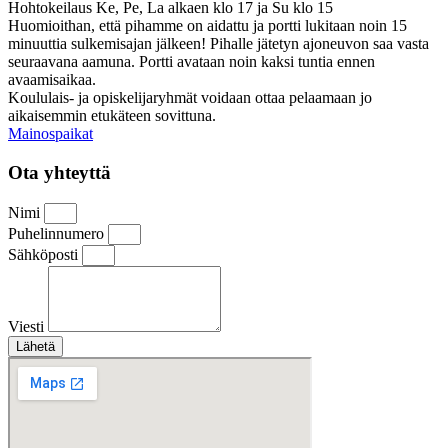
Hohtokeilaus Ke, Pe, La alkaen klo 17 ja Su klo 15
Huomioithan, että pihamme on aidattu ja portti lukitaan noin 15
minuuttia sulkemisajan jälkeen! Pihalle jätetyn ajoneuvon saa vasta
seuraavana aamuna. Portti avataan noin kaksi tuntia ennen
avaamisaikaa.
Koululais- ja opiskelijaryhmät voidaan ottaa pelaamaan jo
aikaisemmin etukäteen sovittuna.
Mainospaikat
Ota yhteyttä
Nimi
Puhelinnumero
Sähköposti
Viesti
Lähetä