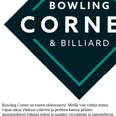
Bowling Corner on toinen olohuoneesi. Meillä voit viettää rentoa
vapaa-aikaa yhdessä ystävien ja perheen kanssa pelaten
monipuolisesti erilaisia pelejä ja nauttien virvokkeita ja naposteltavia