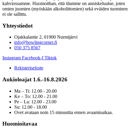
kahviossamme. Huomoithan, että tilamme on anniskelualue, joten
omien juomien (myöskään alkoholittomien) sekä eväiden tuominen
ei ole sallittu.
Yhteystiedot
Ojakkalantie 2, 01900 Nurmijärvi
info@bowlingcorner.fi
050 375 8567
Instagram
Facebook-f
Tiktok
Rekisteriseloste
Aukioloajat 1.6.-16.8.2026
Ma – Ti: 12.00 - 20.00
Ke – To: 12.00 - 21.00
Pe – La: 12.00 - 23.00
Su: 12.00 - 18.00
Ovet avataan noin 15 minuuttia ennen avaamisaikaa.
Huomioitavaa