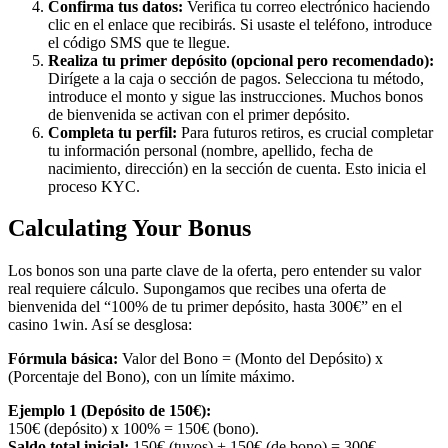
Confirma tus datos:
Verifica tu correo electrónico haciendo
clic en el enlace que recibirás. Si usaste el teléfono, introduce
el código SMS que te llegue.
Realiza tu primer depósito (opcional pero recomendado):
Dirígete a la caja o sección de pagos. Selecciona tu método,
introduce el monto y sigue las instrucciones. Muchos bonos
de bienvenida se activan con el primer depósito.
Completa tu perfil:
Para futuros retiros, es crucial completar
tu información personal (nombre, apellido, fecha de
nacimiento, dirección) en la sección de cuenta. Esto inicia el
proceso KYC.
Calculating Your Bonus
Los bonos son una parte clave de la oferta, pero entender su valor
real requiere cálculo. Supongamos que recibes una oferta de
bienvenida del “100% de tu primer depósito, hasta 300€” en el
casino 1win. Así se desglosa:
Fórmula básica:
Valor del Bono = (Monto del Depósito) x
(Porcentaje del Bono), con un límite máximo.
Ejemplo 1 (Depósito de 150€):
150€ (depósito) x 100% = 150€ (bono).
Saldo total inicial:
150€ (tuyos) + 150€ (de bono) = 300€.