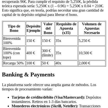
recuperarás 96€. Para cumplir el requisito de 5,250€, la pérdida
teórica esperada sería: 5,250€ x (1 – 0.96) = 5,250€ x 0.04 = 210€.
Esto significa que, en teoría, podrías necesitar una gran cantidad de
capital de tu depósito original para liberar el bono.
Valor
Requisito de
Volumen de
Tipo de
Depósito
del
Apuesta
Apuestas
Bono
Ejemplo
Bono
(x35)
Necesario
Bienvenida
150 €
150 €
35x
5,250 €
100%
Bienvenida
300 €
100% (con
400 €
35x
10,500 €
(límite)
tope)
Recarga 50%
100 €
50 €
40x
2,000 €
Banking & Payments
La plataforma suele ofrecer una amplia gama de métodos. Los
tiempos de procesamiento varían:
Tarjetas de crédito/débito (Visa/Mastercard):
Depósitos
instantáneos. Retiros en 1-3 días bancarios.
Monederos electrónicos (Skrill, Neteller):
Transacciones