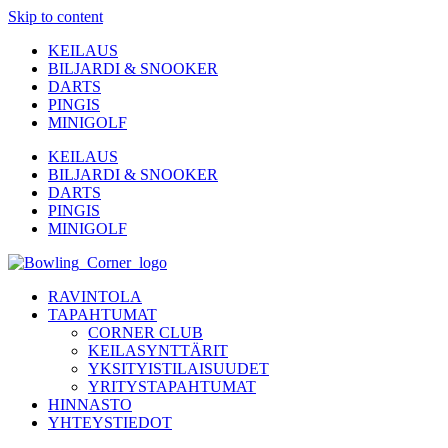
Skip to content
KEILAUS
BILJARDI & SNOOKER
DARTS
PINGIS
MINIGOLF
KEILAUS
BILJARDI & SNOOKER
DARTS
PINGIS
MINIGOLF
RAVINTOLA
TAPAHTUMAT
CORNER CLUB
KEILASYNTTÄRIT
YKSITYISTILAISUUDET
YRITYSTAPAHTUMAT
HINNASTO
YHTEYSTIEDOT