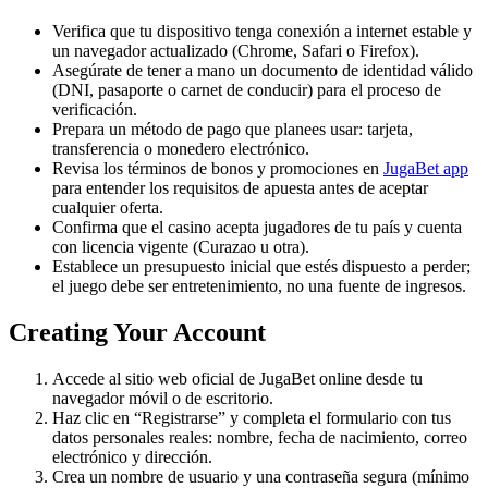
Verifica que tu dispositivo tenga conexión a internet estable y
un navegador actualizado (Chrome, Safari o Firefox).
Asegúrate de tener a mano un documento de identidad válido
(DNI, pasaporte o carnet de conducir) para el proceso de
verificación.
Prepara un método de pago que planees usar: tarjeta,
transferencia o monedero electrónico.
Revisa los términos de bonos y promociones en
JugaBet app
para entender los requisitos de apuesta antes de aceptar
cualquier oferta.
Confirma que el casino acepta jugadores de tu país y cuenta
con licencia vigente (Curazao u otra).
Establece un presupuesto inicial que estés dispuesto a perder;
el juego debe ser entretenimiento, no una fuente de ingresos.
Creating Your Account
Accede al sitio web oficial de JugaBet online desde tu
navegador móvil o de escritorio.
Haz clic en “Registrarse” y completa el formulario con tus
datos personales reales: nombre, fecha de nacimiento, correo
electrónico y dirección.
Crea un nombre de usuario y una contraseña segura (mínimo