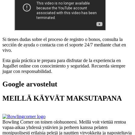
Si tienes dudas sobre el proceso de registro o bonos, consulta la
sección de ayuda o contacta con el soporte 24/7 mediante chat en
vivo.
Esta guía práctica te prepara para disfrutar de la experiencia en
JugaBet online con conocimiento y seguridad. Recuerda siempre
jugar con responsabilidad.
Google arvostelut
MEILLÄ KÄYVÄT MAKSUTAPANA
Bowling Corner on toinen olohuoneesi. Meillä voit viettää rentoa
vapaa-aikaa yhdessä ystävien ja perheen kanssa pelaten
monipuolisesti erilaisia pelejä ja nauttien virvokkeita ja naposteltavia