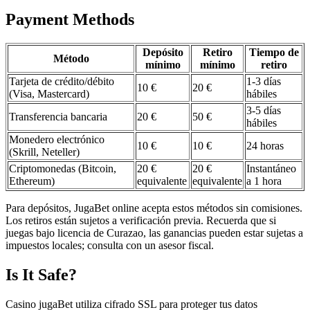
Payment Methods
Depósito
Retiro
Tiempo de
Método
mínimo
mínimo
retiro
Tarjeta de crédito/débito
1-3 días
10 €
20 €
(Visa, Mastercard)
hábiles
3-5 días
Transferencia bancaria
20 €
50 €
hábiles
Monedero electrónico
10 €
10 €
24 horas
(Skrill, Neteller)
Criptomonedas (Bitcoin,
20 €
20 €
Instantáneo
Ethereum)
equivalente
equivalente
a 1 hora
Para depósitos, JugaBet online acepta estos métodos sin comisiones.
Los retiros están sujetos a verificación previa. Recuerda que si
juegas bajo licencia de Curazao, las ganancias pueden estar sujetas a
impuestos locales; consulta con un asesor fiscal.
Is It Safe?
Casino jugaBet utiliza cifrado SSL para proteger tus datos