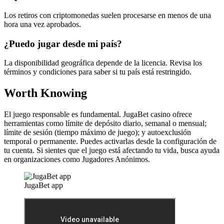
Los retiros con criptomonedas suelen procesarse en menos de una
hora una vez aprobados.
¿Puedo jugar desde mi país?
La disponibilidad geográfica depende de la licencia. Revisa los
términos y condiciones para saber si tu país está restringido.
Worth Knowing
El juego responsable es fundamental. JugaBet casino ofrece
herramientas como límite de depósito diario, semanal o mensual;
límite de sesión (tiempo máximo de juego); y autoexclusión
temporal o permanente. Puedes activarlas desde la configuración de
tu cuenta. Si sientes que el juego está afectando tu vida, busca ayuda
en organizaciones como Jugadores Anónimos.
JugaBet app