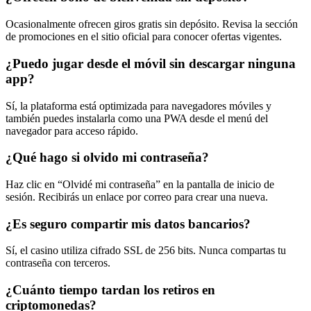
Ocasionalmente ofrecen giros gratis sin depósito. Revisa la sección
de promociones en el sitio oficial para conocer ofertas vigentes.
¿Puedo jugar desde el móvil sin descargar ninguna
app?
Sí, la plataforma está optimizada para navegadores móviles y
también puedes instalarla como una PWA desde el menú del
navegador para acceso rápido.
¿Qué hago si olvido mi contraseña?
Haz clic en “Olvidé mi contraseña” en la pantalla de inicio de
sesión. Recibirás un enlace por correo para crear una nueva.
¿Es seguro compartir mis datos bancarios?
Sí, el casino utiliza cifrado SSL de 256 bits. Nunca compartas tu
contraseña con terceros.
¿Cuánto tiempo tardan los retiros en
criptomonedas?