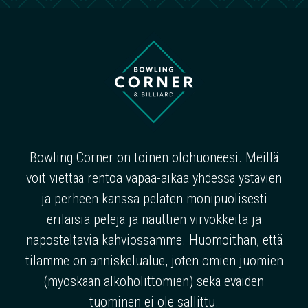
Bowling Corner on toinen olohuoneesi. Meillä
voit viettää rentoa vapaa-aikaa yhdessä ystävien
ja perheen kanssa pelaten monipuolisesti
erilaisia pelejä ja nauttien virvokkeita ja
naposteltavia kahviossamme. Huomoithan, että
tilamme on anniskelualue, joten omien juomien
(myöskään alkoholittomien) sekä eväiden
tuominen ei ole sallittu.