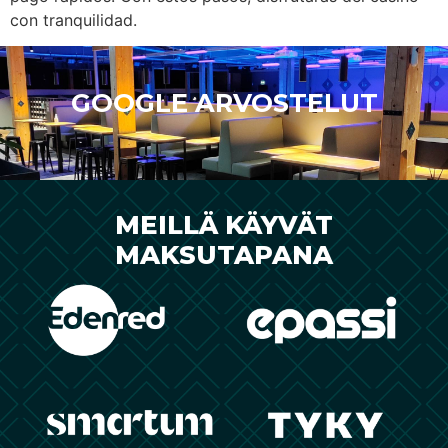
con tranquilidad.
GOOGLE ARVOSTELUT
MEILLÄ KÄYVÄT
MAKSUTAPANA