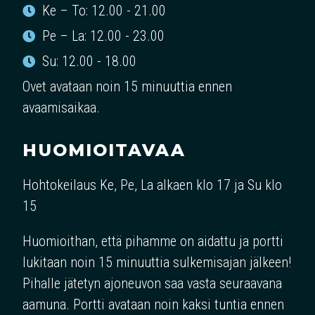
Ke – To: 12.00 - 21.00
Pe – La: 12.00 - 23.00
Su: 12.00 - 18.00
Ovet avataan noin 15 minuuttia ennen
avaamisaikaa.
HUOMIOITAVAA
Hohtokeilaus Ke, Pe, La alkaen klo 17 ja Su klo
15
Huomioithan, että pihamme on aidattu ja portti
lukitaan noin 15 minuuttia sulkemisajan jälkeen!
Pihalle jätetyn ajoneuvon saa vasta seuraavana
aamuna. Portti avataan noin kaksi tuntia ennen