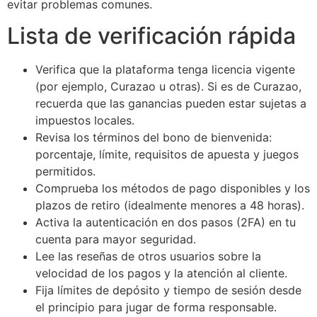
evitar problemas comunes.
Lista de verificación rápida
Verifica que la plataforma tenga licencia vigente
(por ejemplo, Curazao u otras). Si es de Curazao,
recuerda que las ganancias pueden estar sujetas a
impuestos locales.
Revisa los términos del bono de bienvenida:
porcentaje, límite, requisitos de apuesta y juegos
permitidos.
Comprueba los métodos de pago disponibles y los
plazos de retiro (idealmente menores a 48 horas).
Activa la autenticación en dos pasos (2FA) en tu
cuenta para mayor seguridad.
Lee las reseñas de otros usuarios sobre la
velocidad de los pagos y la atención al cliente.
Fija límites de depósito y tiempo de sesión desde
el principio para jugar de forma responsable.