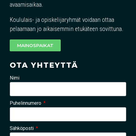
avaamisaikaa.
Koululais- ja opiskelijaryhmät voidaan ottaa
pelaamaan jo aikaisemmin etukäteen sovittuna.
MAINOSPAIKAT
OTA YHTEYTTÄ
Nimi
Puhelinnumero
Sähköposti