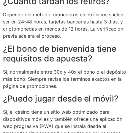
¿Cuánto tardan los retiros?
Depende del método: monederos electrónicos suelen
ser en 24-48 horas, tarjetas bancarias hasta 3 días, y
criptomonedas en menos de 12 horas. La verificación
previa acelera el proceso.
¿El bono de bienvenida tiene
requisitos de apuesta?
Sí, normalmente entre 30x y 40x el bono o el depósito
más bono. Siempre revisa los términos exactos en la
página de promociones.
¿Puedo jugar desde el móvil?
Sí, el casino tiene un sitio web optimizado para
dispositivos móviles y también ofrece una aplicación
web progresiva (PWA) que se instala desde el