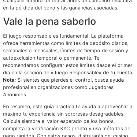
Cualquier intento de retirar antes de cumplirlo resultará
en la pérdida del bono y las ganancias asociadas.
Vale la pena saberlo
El juego responsable es fundamental. La plataforma
ofrece herramientas como límites de depósito diarios,
semanales o mensuales, límites de tiempo de sesión y
autoexclusión temporal o permanente. Te
recomendamos configurar estos límites desde el primer
día en la sección de «Juego Responsable» de tu cuenta.
Nota:
Si sientes que pierdes el control, busca ayuda
profesional en organizaciones como Jugadores
Anónimos.
En resumen, esta guía práctica te ayuda a aprovechar al
máximo tu experiencia sin sorpresas desagradables.
Calcula siempre el valor esperado de los bonos,
completa la verificación KYC pronto y usa métodos de
pago rápidos. Con estos pasos, disfrutarás del casino