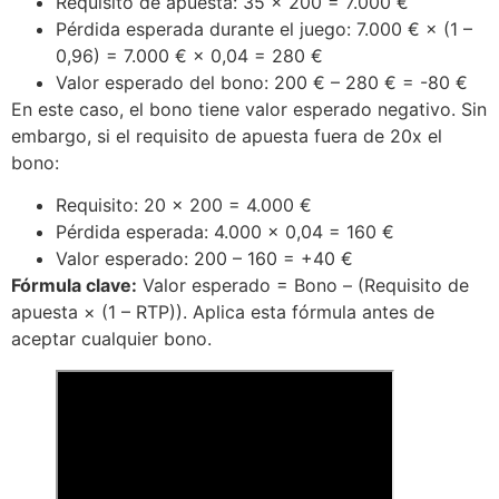
Requisito de apuesta: 35 × 200 = 7.000 €
Pérdida esperada durante el juego: 7.000 € × (1 –
0,96) = 7.000 € × 0,04 = 280 €
Valor esperado del bono: 200 € – 280 € = -80 €
En este caso, el bono tiene valor esperado negativo. Sin
embargo, si el requisito de apuesta fuera de 20x el
bono:
Requisito: 20 × 200 = 4.000 €
Pérdida esperada: 4.000 × 0,04 = 160 €
Valor esperado: 200 – 160 = +40 €
Fórmula clave:
Valor esperado = Bono – (Requisito de
apuesta × (1 – RTP)). Aplica esta fórmula antes de
aceptar cualquier bono.