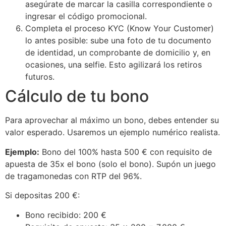
asegúrate de marcar la casilla correspondiente o
ingresar el código promocional.
Completa el proceso KYC (Know Your Customer)
lo antes posible: sube una foto de tu documento
de identidad, un comprobante de domicilio y, en
ocasiones, una selfie. Esto agilizará los retiros
futuros.
Cálculo de tu bono
Para aprovechar al máximo un bono, debes entender su
valor esperado. Usaremos un ejemplo numérico realista.
Ejemplo:
Bono del 100% hasta 500 € con requisito de
apuesta de 35x el bono (solo el bono). Supón un juego
de tragamonedas con RTP del 96%.
Si depositas 200 €:
Bono recibido: 200 €