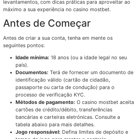
levantamentos, com dicas práticas para aproveitar ao
máximo a sua experiência no casino mostbet.
Antes de Começar
Antes de criar a sua conta, tenha em mente os
seguintes pontos:
Idade mínima:
18 anos (ou a idade legal no seu
país).
Documentos:
Terá de fornecer um documento de
identificação válido (cartão de cidadão,
passaporte ou carta de condução) para o
processo de verificação KYC.
Métodos de pagamento:
O casino mostbet aceita
cartões de crédito/débito, transferências
bancárias e carteiras eletrónicas. Consulte a
tabela abaixo para mais detalhes.
Jogo responsável:
Defina limites de depósito e