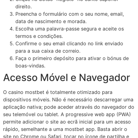
direito.
Preencha o formulário com o seu nome, email,
data de nascimento e morada.
Escolha uma palavra-passe segura e aceite os
termos e condições.
Confirme o seu email clicando no link enviado
para a sua caixa de correio.
Faça o primeiro depósito para ativar o bónus de
boas-vindas.
Acesso Móvel e Navegador
O casino mostbet é totalmente otimizado para
dispositivos móveis. Não é necessário descarregar uma
aplicação nativa; pode aceder através do navegador do
seu telemóvel ou tablet. A progressive web app (PWA)
permite adicionar o site ao ecrã inicial para um acesso
rápido, semelhante a uma mostbet app. Basta abrir o
site no Chrome ou Safari, tocar no ícone de partilha e