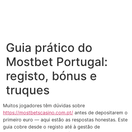
Guia prático do
Mostbet Portugal:
registo, bónus e
truques
Muitos jogadores têm dúvidas sobre
https://mostbetscasino.com.pt/
antes de depositarem o
primeiro euro — aqui estão as respostas honestas. Este
guia cobre desde o registo até à gestão de