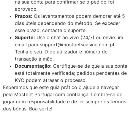
na sua conta para confirmar se o pedido foi
aprovado.
Prazos:
Os levantamentos podem demorar até 5
dias úteis dependendo do método. Se exceder
esse prazo, contacte o suporte.
Suporte:
Use o chat ao vivo (24/7) ou envie um
email para support@mostbetscasino.com.pt.
Tenha o seu ID de utilizador e número de
transação à mão.
Documentação:
Certifique-se de que a sua conta
está totalmente verificada; pedidos pendentes de
KYC podem atrasar o processo.
Esperamos que este guia prático o ajude a navegar
pelo Mostbet Portugal com confiança. Lembre-se de
jogar com responsabilidade e de ler sempre os termos
dos bónus. Boa sorte!