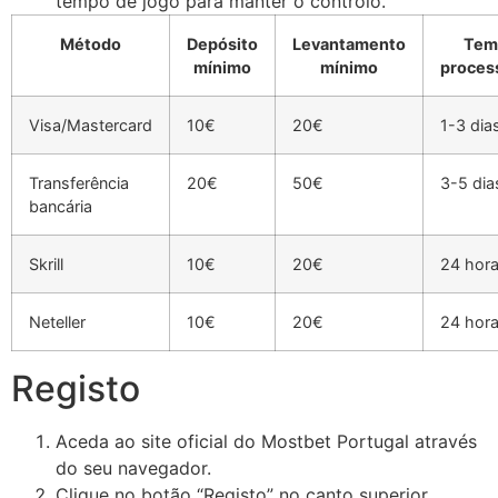
tempo de jogo para manter o controlo.
Método
Depósito
Levantamento
Tem
mínimo
mínimo
proces
Visa/Mastercard
10€
20€
1-3 dias
Transferência
20€
50€
3-5 dia
bancária
Skrill
10€
20€
24 hor
Neteller
10€
20€
24 hor
Registo
Aceda ao site oficial do Mostbet Portugal através
do seu navegador.
Clique no botão “Registo” no canto superior