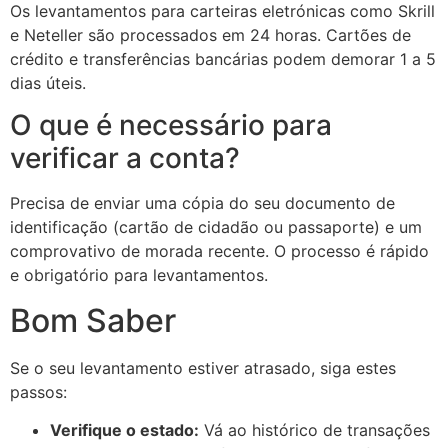
Os levantamentos para carteiras eletrónicas como Skrill
e Neteller são processados em 24 horas. Cartões de
crédito e transferências bancárias podem demorar 1 a 5
dias úteis.
O que é necessário para
verificar a conta?
Precisa de enviar uma cópia do seu documento de
identificação (cartão de cidadão ou passaporte) e um
comprovativo de morada recente. O processo é rápido
e obrigatório para levantamentos.
Bom Saber
Se o seu levantamento estiver atrasado, siga estes
passos:
Verifique o estado:
Vá ao histórico de transações