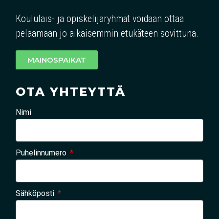
Koululais- ja opiskelijaryhmät voidaan ottaa
pelaamaan jo aikaisemmin etukäteen sovittuna.
MAINOSPAIKAT
OTA YHTEYTTÄ
Nimi
Puhelinnumero
Sähköposti