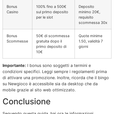
Bonus
100% fino a 500€
Deposito
Casino
sul primo deposito
minimo 20€,
per le slot
requisito
scommessa 30x
Bonus
50€ di scommessa
Quote minime
Scommesse
gratuita dopo il
1.50, validità 7
primo deposito di
giorni
10€
Importante:
I bonus sono soggetti a termini e
condizioni specifici. Leggi sempre i regolamenti prima
di attivare una promozione. Inoltre, ricorda che il bingo
su Newgioco è accessibile sia da desktop che da
mobile grazie al sito web ottimizzato.
Conclusione
Seguendo questa guida, hai ora le informazioni