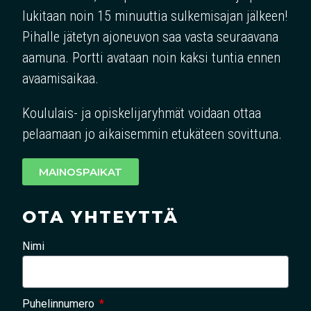
lukitaan noin 15 minuuttia sulkemisajan jälkeen!
Pihalle jätetyn ajoneuvon saa vasta seuraavana
aamuna. Portti avataan noin kaksi tuntia ennen
avaamisaikaa.
Koululais- ja opiskelijaryhmät voidaan ottaa
pelaamaan jo aikaisemmin etukäteen sovittuna.
MAINOSPAIKAT
OTA YHTEYTTÄ
Nimi
Puhelinnumero