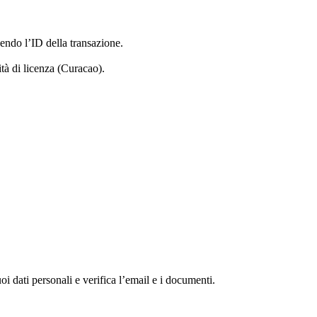
nendo l’ID della transazione.
rità di licenza (Curacao).
uoi dati personali e verifica l’email e i documenti.