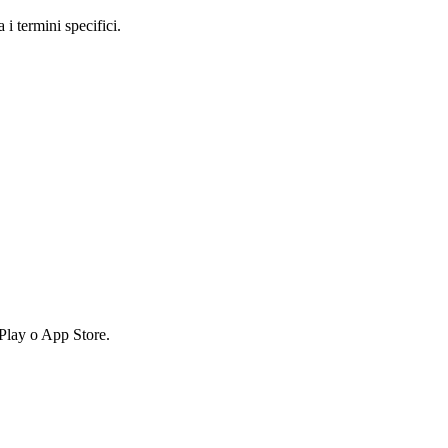
i termini specifici.
Play o App Store.