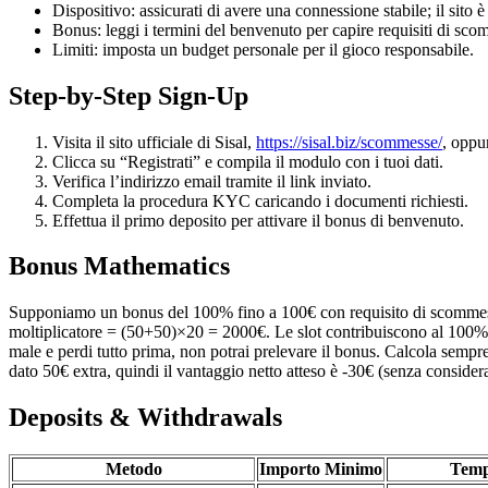
Dispositivo: assicurati di avere una connessione stabile; il sito
Bonus: leggi i termini del benvenuto per capire requisiti di sc
Limiti: imposta un budget personale per il gioco responsabile.
Step-by-Step Sign-Up
Visita il sito ufficiale di Sisal,
https://sisal.biz/scommesse/
, oppu
Clicca su “Registrati” e compila il modulo con i tuoi dati.
Verifica l’indirizzo email tramite il link inviato.
Completa la procedura KYC caricando i documenti richiesti.
Effettua il primo deposito per attivare il bonus di benvenuto.
Bonus Mathematics
Supponiamo un bonus del 100% fino a 100€ con requisito di scommessa 
moltiplicatore = (50+50)×20 = 2000€. Le slot contribuiscono al 100%, 
male e perdi tutto prima, non potrai prelevare il bonus. Calcola sempr
dato 50€ extra, quindi il vantaggio netto atteso è -30€ (senza considera
Deposits & Withdrawals
Metodo
Importo Minimo
Temp