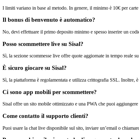
I limiti variano in base al metodo. In genere, il minimo è 10€ per carte
Il bonus di benvenuto è automatico?
No, devi effettuare il primo deposito minimo e spesso inserire un cod
Posso scommettere live su Sisal?
Sì, la sezione scommesse live offre quote aggiornate in tempo reale su 
È sicuro giocare su Sisal?
Sì, la piattaforma è regolamentata e utilizza crittografia SSL. Inoltre, 
Ci sono app mobili per scommettere?
Sisal offre un sito mobile ottimizzato e una PWA che puoi aggiunger
Come contatto il supporto clienti?
Puoi usare la chat live disponibile sul sito, inviare un’email o chiamar