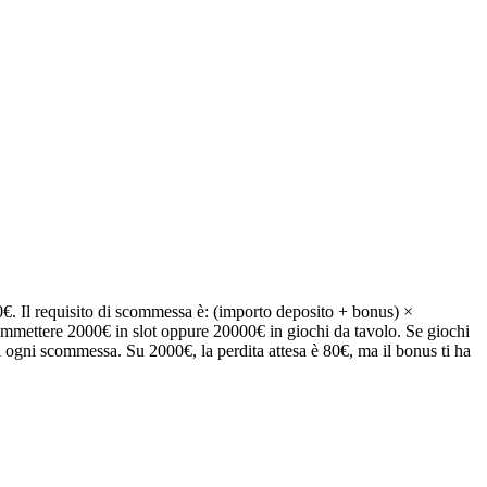
€. Il requisito di scommessa è: (importo deposito + bonus) ×
ommettere 2000€ in slot oppure 20000€ in giochi da tavolo. Se giochi
i ogni scommessa. Su 2000€, la perdita attesa è 80€, ma il bonus ti ha