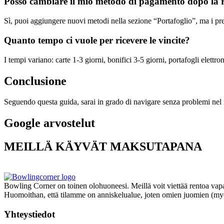
Posso cambiare il mio metodo di pagamento dopo la r
Sì, puoi aggiungere nuovi metodi nella sezione “Portafoglio”, ma i prel
Quanto tempo ci vuole per ricevere le vincite?
I tempi variano: carte 1-3 giorni, bonifici 3-5 giorni, portafogli elettr
Conclusione
Seguendo questa guida, sarai in grado di navigare senza problemi nel 
Google arvostelut
MEILLÄ KÄYVÄT MAKSUTAPANA
Bowling Corner on toinen olohuoneesi. Meillä voit viettää rentoa vapa
Huomoithan, että tilamme on anniskelualue, joten omien juomien (myös
Yhteystiedot